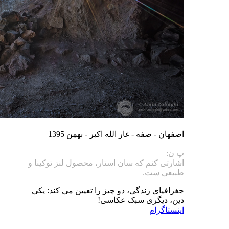
اصفهان - صفه - غار الله اکبر - بهمن 1395
پ ن:
اشارتی کنم که سان استار، محصول لنز توکینا و
طبیعی ست.
جغرافیای زندگی، دو چیز را تعیین می کند: یکی
دین، دیگری سبک عکاسی!
اینستاگرام