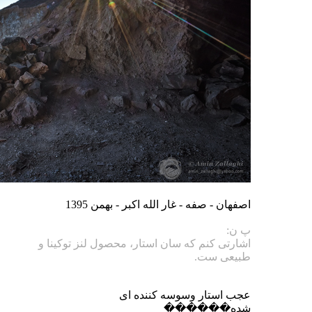
اصفهان - صفه - غار الله اکبر - بهمن 1395
پ ن:
اشارتی کنم که سان استار، محصول لنز توکینا و
طبیعی ست.
عجب استار وسوسه کننده ای
شده������