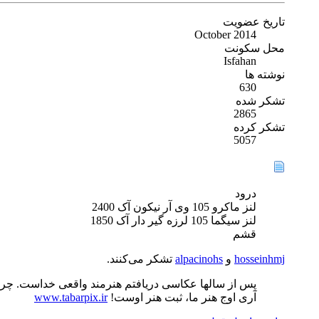
تاریخ عضویت
October 2014
محل سکونت
Isfahan
نوشته ها
630
تشکر شده
2865
تشکر کرده
5057
درود
لنز ماکرو 105 وی آر نیکون آک 2400
لنز سیگما 105 لرزه گیر دار آک 1850
قشم
hosseinhmj
و
alpacinohs
تشکر می‌کنند.
پس از سالها عکاسی دریافتم هنرمند واقعی خداست. چرا ک
آری اوج هنر ما، ثبت هنر اوست!
www.tabarpix.ir