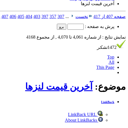
آخرین قیمت لنزها
صفحه 407 از 417
نخست
...
307
357
397
403
404
405
406
407
8
پرش به صفحه :
نمایش نتایج : از شماره 4,061 تا 4,070 , از مجموع 4168
1472
تشکر
Top
All
This Page
موضوع:
آخرین قیمت لنزها
LinkBack
LinkBack URL
About LinkBacks