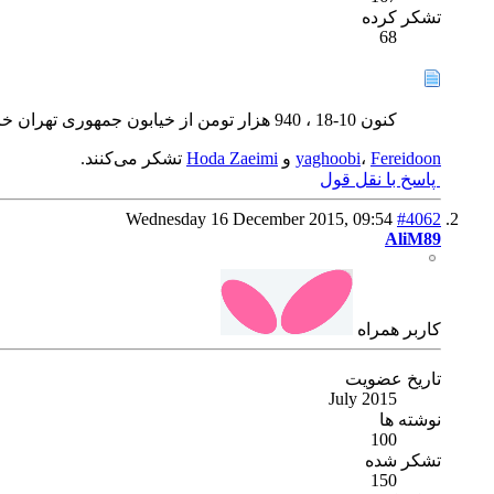
تشکر کرده
68
کنون 10-18 ، 940 هزار تومن از خیابون جمهوری تهران خریداری شد. البته قیمتها خیلی متفاوت بود. تو ناصرخسرو 1100 بود قیمتش.
Fereidoon
،
yaghoobi
و
Hoda Zaeimi
تشکر می‌کنند.
پاسخ با نقل قول
Wednesday 16 December 2015,
09:54
#4062
AliM89
كاربر همراه
تاریخ عضویت
July 2015
نوشته ها
100
تشکر شده
150