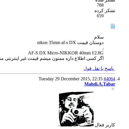
788
تشکر کرده
659
سلام
دوستان قیمت nikon 35mm af-s DX
,
AF-S DX Micro-NIKKOR 40mm f/2.8G
اگر کسی اطلاع داره ممنون میشم قیمت غیر اینترنتی م
پاسخ با نقل قول
Tuesday 29 December 2015,
22:35
#4064
Mahdi.A.Tabar
كاربر فعال