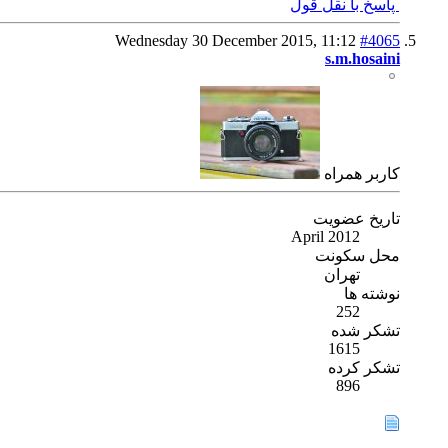
پاسخ با نقل قول
Wednesday 30 December 2015,
11:12
#4065
s.m.hosaini
كاربر همراه
تاریخ عضویت
April 2012
محل سکونت
تهران
نوشته ها
252
تشکر شده
1615
تشکر کرده
896