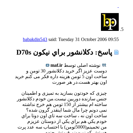
babakdin543
said:
Tuesday 31 October 2006
09:55
پاسخ: دكلانشور براي نيكون D70s
نوشته اصلی توسط
maf.ir
دوست عزیز اگر خرید دکلانشور 30 تومن و
ساخت اون 5 تومن هزینه داره فکر می کنم خرید
اون بهتر هست.در هر صورت
چیزی که خودتون بسازید به تمیزی و اطمینان
جنس سازنده دوربین نیست.من خودم دکلانشور
ساخته ام بیشتر از 150 تومن هم خرج نداشته
نمی دونم چرا مال شما اینقدر گرون شده؟
ساخت اون نه ، ساخت سه تاي اون دوتا براي
خودم يكي هم براي يكي از دوستان عزيزم
من تخمينم(5000تومن) با احتساب سه عدد پرت
هستش كه نميدونم قيمتش چنده