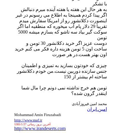
با تشكر
به هر حال اين هفته يا هفته آينده ميرم دنبالش
اگر پيدا كردم همينجا به اطلاع مي رسونم در غير
اينصورت دكلانشور رو از امريكا سفارش ميدم
تقريبا 29 دلار پام آب ميخوره كه منطقيه اما اگر
سوكت گير بياد سه تاشو كه بسازم ميشه 5000
تومن
دوست عزیز اگر خرید دکلانشور 30 تومن و
ساخت اون 5 تومن هزینه داره فکر می کنم خرید
اون بهتر هست.در هر صورت
چیزی که خودتون بسازید به تمیزی و اطمینان
جنس سازنده دوربین نیست.من خودم دکلانشور
ساخته ام بیشتر از 150
تومن هم خرج نداشته نمی دونم چرا مال شما
اینقدر گرون شده؟
محمد امین فیروزآبادی
امین.ایران
Mohammad Amin Firuzabadi
http://www.maf.ir
آخرین بروز رسانی 1385/1/27
http://www.irandeserts.com