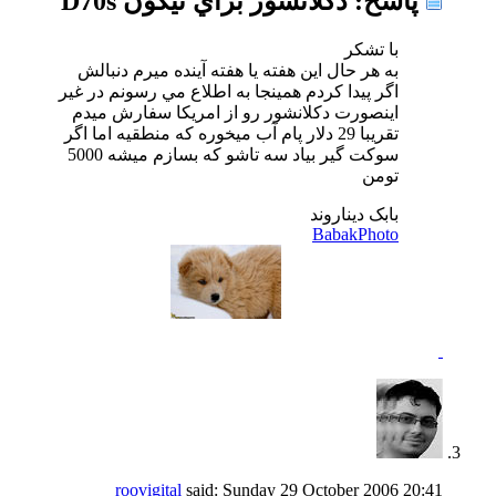
پاسخ: دكلانشور براي نيكون D70s
با تشكر
به هر حال اين هفته يا هفته آينده ميرم دنبالش
اگر پيدا كردم همينجا به اطلاع مي رسونم در غير
اينصورت دكلانشور رو از امريكا سفارش ميدم
تقريبا 29 دلار پام آب ميخوره كه منطقيه اما اگر
سوكت گير بياد سه تاشو كه بسازم ميشه 5000
تومن
بابک دیناروند
BabakPhoto
roovigital
said:
Sunday 29 October 2006
20:41