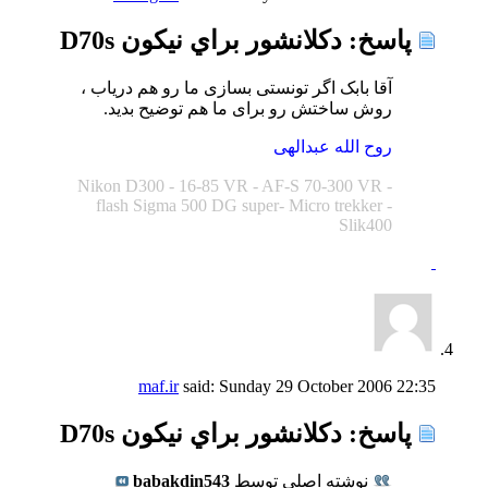
پاسخ: دكلانشور براي نيكون D70s
آقا بابک اگر تونستی بسازی ما رو هم دریاب ،
روش ساختش رو برای ما هم توضیح بدید.
روح الله عبدالهی
Nikon D300 - 16-85 VR - AF-S 70-300 VR -
flash Sigma 500 DG super- Micro trekker -
Slik400
maf.ir
said:
Sunday 29 October 2006
22:35
پاسخ: دكلانشور براي نيكون D70s
نوشته اصلی توسط
babakdin543