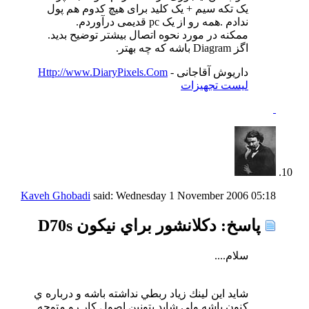
یک تکه سیم + یک کلید برای هیچ کدوم هم پول
ندادم .همه رو از یک pc قدیمی درآوردم.
ممکنه در مورد نحوه اتصال بیشتر توضیح بدید.
اگز Diagram باشه که چه بهتر.
داریوش آقاجانی -
Http://www.DiaryPixels.Com
لیست تجهیزات
Kaveh Ghobadi
said:
Wednesday 1 November 2006
05:18
پاسخ: دكلانشور براي نيكون D70s
سلام....
شايد اين لينك زياد ربطي نداشته باشه و درباره ي
كنون باشه ولي شايد بتونين اصول كار رو متوجه