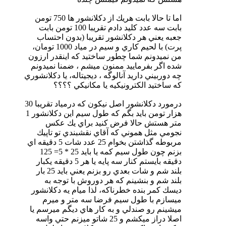
اما تا حالا بابت هريك از دكلانشور ها 750 تومن
بابت سه عدد كليد دادم تقريبا 100 تومن بابت
جعبه يعني هر دكلانشور تقريبا (بدون احتساب
پرت) با لحيم كاري و سيم در مياد 1000 تومان،
من نميدونم شما چطور ساختيد كه اينقدر ارزون
شده اگر بفرماييد ممنون ميشم ، ضمنا نميدونم
چه دوربيني داريد آنالوگه ، ديجيتاله، يا دكلانشوري
كه ساختيد الكترونيكيه يا مكانيكي ؟؟؟؟
درمورد دكلانشور اصل نيكون كه درمياد تقريبا 30
هزار تومن بايد بگم كه طول سيم اين دكلانشور 1
متر هستش حالا فرض كنيد براي يك عكس
نجومي مثل هموني كه آقاي نقشبندي تو تاپيك
مربوطه گذاشتن بخوام 25 عدد شات 5 دقيقه اي
بزنم چون طول سيم كمه يا بايد 25 * 5= 125
دقيقه بايستم كنار سه پايه يا هر 5 دقيقه يكبار
بلند شم و شات بعدي رو بزنم يعني بايد 25 بار
بلند شم و بنشينم كه هر دوروش با توجه به
ديسك كمر بنده خطرناكه، لذا ميام يه دكلانشور
ميسازم با طول سيم فرضا سه متر و ميرم
ميشينم رو صندلي و به كار هاي ديگم ميرسم يا
اصلا دراز ميكشم و 25 شاتو ميزنم حتي واسه