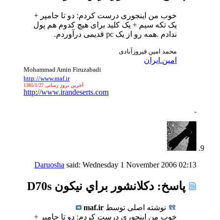
خوب من اینجوری درست کردم: دو تا جامپر +
یک تکه سیم + یک کلید برای هیچ کدوم هم پول
ندادم .همه رو از یک pc قدیمی درآوردم.
محمد امین فیروزآبادی
امین.ایران
Mohammad Amin Firuzabadi
http://www.maf.ir
آخرین بروز رسانی 1385/1/27
http://www.irandeserts.com
Daruosha
said:
Wednesday 1 November 2006
02:13
پاسخ: دكلانشور براي نيكون D70s
نوشته اصلی توسط
maf.ir
خوب من اینجوری درست کردم: دو تا جامپر +