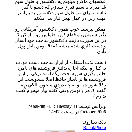
عكسهاي ماكرو ميتونم يه دكلانشور با طول سيم
يك متر يا با سيم فنري بسازم كه دستو پا گير
نباشه ، براي من طول سيم دكلانشور يه پارامتر
مهمه زيرا در عمل بهش نياز پيدا ميكنم
ممكن بپرسيد خوب همون دكلانشور آمريكايي رو
بگير سيمش رو قطع كن و طولش رو زياد كن كه
در اين صورت بازهم دكلانشور ساخت خود انسان
و دست كاري شده ميشه كه 30 تومن پاش پول
دادي
( بحث لذت استفاده از ابزار ساخت دست خودت
به كنار و اينكه اجازه ندادي فروشنده هاي نامرد
حالتو بگيرن هم يه بحث ديگه است، يكي از اين
فروشنده ها تو پاساژ حافظ اصلا نميدونست اين
دكلانشور چيه و به چه دردي ميخوره الكي بهم
گفت 70 هزار تومن وقتي گفتم بيار ميخرم گفت
ندارم )
ویرایش توسط babakdin543 : Tuesday 31
October 2006 در ساعت
14:47
بابک دیناروند
BabakPhoto