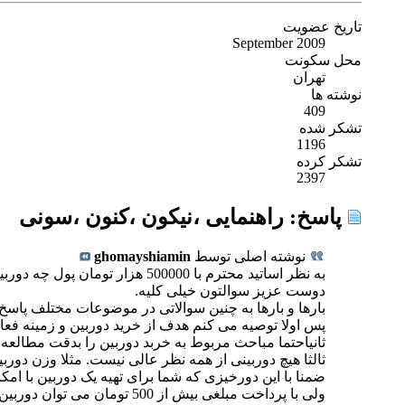
تاریخ عضویت
September 2009
محل سکونت
تهران
نوشته ها
409
تشکر شده
1196
تشکر کرده
2397
پاسخ: راهنمایی ،نیکون ،کنون ،سونی
نوشته اصلی توسط
ghomayshiamin
به نظر اساتید محترم با 500000 هزار تومان پول چه دوربینی بگیرم که از همه نظر عالی باشه؟
دوست عزیز سوالتون خیلی کلیه.
بارها و بارها به چنین سوالاتی در موضوعات مختلف پاسخ 
پس اولا توصیه می کنم هدف از خرید دوربین و زمینه فعا
ثانیاحتما مباحث مربوط به خربد دوربین را بدقت مطالعه ک
ثالثا هیچ دوربینی از همه نظر عالی نیست. مثلا وزن دوربین مجهزی مثل D3X شاید برای خی
ضمنا با این دورخیزی که شما برای تهیه یک دوربین با امکانات با
ولی با پرداخت مبلغی بیش از 500 تومان می توان دوربین های راضی کننده ای مثل 450D یا D60 تهیه کرد.