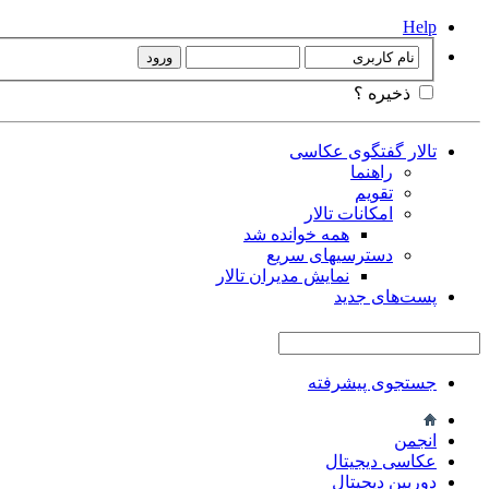
Help
ذخیره ؟
تالار گفتگوی عکاسی
راهنما
تقویم
امکانات تالار
همه خوانده شد
دسترسیهای سریع
نمایش مدیران تالار
پست‌های جدید
جستجوی پیشرفته
انجمن
عکاسی دیجیتال
دوربین دیجیتال