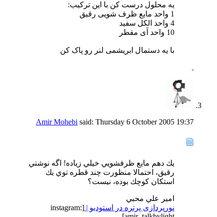
یه محلول درست کن با این ترکیب:
1 واحد مایع ظرف شویی رقیق
4 واحد الکل سفید
10 واحد آی مقطر
با یه دستمال ابریشمی لنر رو پاک کن
Amir Mohebi
said:
Thursday 6 October 2005
19:37
يك دهم مايع ظرفشويي خيلي زياده! اگه نوشتي
رقيق، احتمالا منظورت چند قطره توي يك
استكان كوچك بوده، نيست؟
امير علي محبي
نورپردازی پرتره در استودیو |
[instagram:
amir_talkbylight]