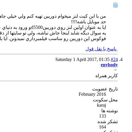
من با ابن كيت لنز ميخوام دوربين تهيه كنم ولي خيلي ج
حد موبايل باشه!!!!
ايا به عنوان اولين لنز روي دوربينd5500و ورود به دنياي عكاسي انتخاب مناسبيه؟ واسه منظره و پرتره در حد اماتور مناسبه؟
فوكوس اين دوربين رو مناسب فيلمبرداري نميدونن. ايا با فوكوس دستي اين
پاسخ با نقل قول
Saturday 1 April 2017,
01:35
#24
enybody
كاربر همراه
تاریخ عضویت
February 2016
محل سکونت
karaj
نوشته ها
133
تشکر شده
164