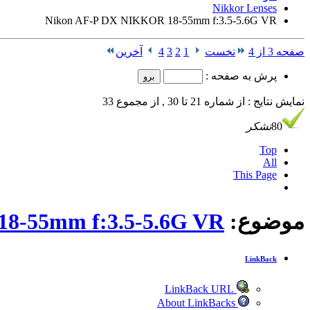
Nikkor Lenses
Nikon AF-P DX NIKKOR 18-55mm f:3.5-5.6G VR
صفحه 3 از 4
نخست
1
2
3
4
آخرین
پرش به صفحه :
نمایش نتایج : از شماره 21 تا 30 , از مجموع 33
80
تشکر
Top
All
This Page
موضوع:
8-55mm f:3.5-5.6G VR
LinkBack
LinkBack URL
About LinkBacks