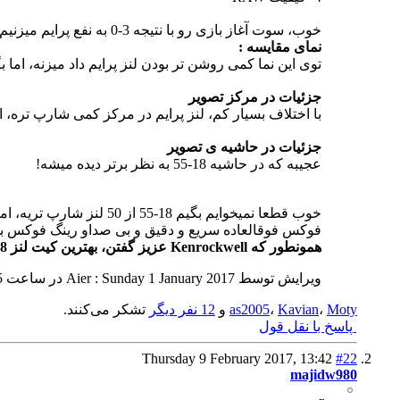
خوب، سوت آغاز بازی رو با نتیجه 3-0 به نفع پرایم میزنیم!!
نمای مقایسه :
توی این نما کمی روشن تر بودن لنز پرایم داد میزنه، اما بگی
جزئیات در مرکز تصویر
با اختلاف بسیار کم، لنز پرایم در مرکز کمی شارپ تره، اما این نکته رو باید توجه 
جزئیات در حاشیه ی تصویر
عجیبه که در حاشیه 18-55 به نظر برتر دیده میشه!
خوب قطعا نمیخوایم بگیم 18-55 از 50 لنز شارپ تریه، اما نسبت به یک لنز 18-55، و قیمت 290 هزار تومانیش، یک لنز فوق العاده ایه!
فوکس فوقالعاده سریع و دقیق و بی صداو رینگ فوکس بس
همونطور که Kenrockwell عزیز گفتن، بهترین کیت لنز 18-55 جهان .
ویرایش توسط Aier : Sunday 1 January 2017 در ساعت
5
Moty
،
Kavian
،
as2005
و
12 نفر دیگر
تشکر می‌کنند.
پاسخ با نقل قول
Thursday 9 February 2017,
13:42
#22
majidw980