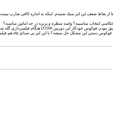
اها از نقاط ضعف اين لنز سبك شنيدم، اينكه به اندازه كافي شارپ ني
 مشكل حل ميشه؟ با اين لنز بي صداي afp هم فيلمبرداري خيلي لذت بخش ميشه