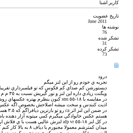
كاربر آشنا
تاریخ عضویت
June 2011
نوشته ها
76
تشکر شده
31
تشکر کرده
73
درود
تجربه ي خودم رو از اين لنز ميگم
ديستورشن كم صداي كم فكوس كه تو فيلمبرداري تقري
ويگنت زيادي داره اين لنز و نور گيريش نسبت به ٣٥ م م پرايمم كمتره و تو نور خونه بدون فلاش چهرهارو كمي سياه ميكنه و اگه نورگيري سنسور مناسب نباشه كلا عكس رو به تاريكي ميره
اذيت كنندس و سخت ميشه اصلاحش بخصوص اگه عكس
هستم عكس خانوادگي ميگيرم كمي ميتونه آزار دهنده با
ميدان كمترشم معمولا مجبورم با دياف ٨ به بالا كار كنم كه جفت لنزام تو اين ديافراگم عالي عمل ميكنن و سرعت فكوس بالاتره ١٨-٥٥ بعضي مواقع خيلي كمك ميكنه
البته من عكاس نيستم چيزيو كه خودم تجربه كردم بعنوا