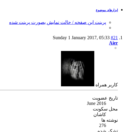
ابزارهای موضوع
پرینت این صفحه / حالت نمایش بصورت پرینت شده
Sunday 1 January 2017,
05:33
#21
Aier
كاربر همراه
تاریخ عضویت
June 2016
محل سکونت
کاشان
نوشته ها
276
تشکر شده