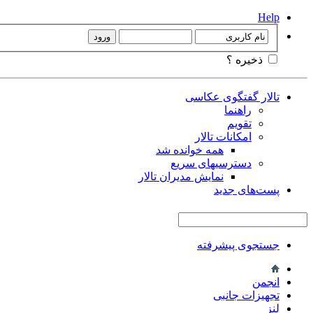
Help
ذخیره ؟
تالار گفتگوی عکاسی
راهنما
تقویم
امکانات تالار
همه خوانده شد
دسترسیهای سریع
نمایش مدیران تالار
پست‌های جدید
جستجوی پیشرفته
انجمن
تجهيزات جانبی
لنز