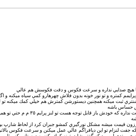
با هيچ صدايي نداره و سرعت فكوس و دقت فكوسش هم عالي
 حساس باشه
شه
ن ي مبتدي اين بود كه گفتم شايد بتونه كمك بكنه به دوستاني كه مث