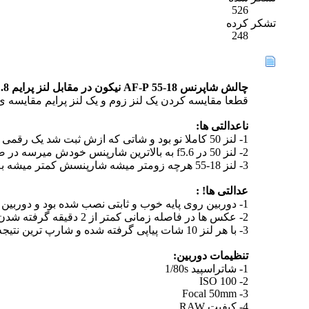
526
تشکر کرده
248
چالش شاپرنس 18-55 AF-P نیکون در مقابل لنز پرایم 50mm f1.8
قطعا مقایسه کردن یک لنز زوم و یک لنز پرایم مقایسه ی درستی نیس
ناعدالتی ها:
1- لنز 50 کاملا نو بود و شاتی که ازش ثبت شد یک رقمی بود، اما لنز 18-55 هفت هزار شات خورده، پس یعنی از نظر شرایط 1-0 به نفع لنز 50. (بنده حتی فراموش کردم 18-55 رو تمیز کنم!)
2- لنز 50 در f5.6 به بالاترین شارپنس خودش میرسه در صورتی که لنز 18-55 در f9.0 اما مقایسه در f5.6 صورت گرفت، پس 2-0 به نفع لنز 50.
3- لنز 18-55 هرچه زومتر میشه شارپنسش کمتر میشه به این معنی که روی فوکال 18 شارپ تر از 50 است، اما مقایسه در فوکال 50 صورت گرفت، پس 3-0 به نفع لنز 50.
عدالتی ها! :
1- دوربین روی پایه خوب و ثابتی نصب شده بود و دوربین در دست گرفته نشده.
2- عکس ها در فاصله زمانی کمتر از 2 دقیقه گرفته شدن و لنز به سرعت تعویض شده.
3- با هر لنز 10 شات پیاپی گرفته شده و شارپ ترین نتیجه انتخاب شده.
تنظیمات دوربین:
1- شاتراسپید 1/80s
2- ISO 100
3- Focal 50mm
4- کیفیت RAW