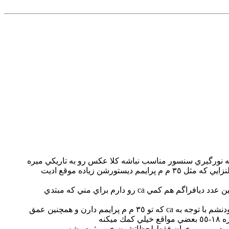
در مقايسه با ١٨-٥٥ stm كنون بنظرم بهتره عكسهاي روشنتري ثبت ميكنه همچنين ديستورشن كمترش هم خيلي كمك ميكنه تو لنزايي كه مثل ٣٥ م م پرايمم ديستورشن زياده موقع اديت
در ضمن اين لنز اثر ca رو تو بازترين ديافراگم كه ٣.٥ هست نداره كه خودش باز قابل توجه هست تو لنز پرايم ٣٥ م م حتي تو همين عدد ديافراگم هم كمي ca رو دارم براي مني كه مبتدي
در كل لنز ١٨-٥٥ afp vr لنزش عاليي هست با ي فلاش ارزون قيمت ميشه مشكل نورگيري كمشو جبران كرد از لحاظ شارپ بودنشم با توجه به ca كه تو ٣٥ م م پرايمم دارن و همچنين عمق
ل من دوربين ميخوان فقط لحظاتشون خوب ثبت بشه