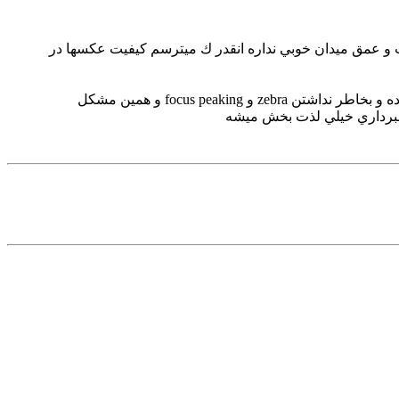
ست و عمق ميدان خوبي نداره انقدر ك ميترسم كيفيت عكسها در
يه سوال ديگه شايد اينجا جاش نباشه، ولي تو سايتها از دقيق نبودن فوكوس خودكار اين دوربين D5500 هنگام فيلمبرداري گله شده و بخاطر نداشتن zebra و focus peaking و همين مشكل