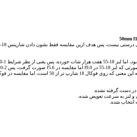
ت، پس هدف ازین مقایسه فقط نشون دادن شارپنس 18-55 هست و به 50 کاری نداریم