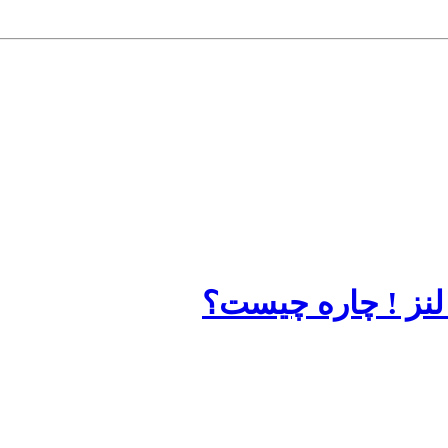
نز ! چاره چیست؟