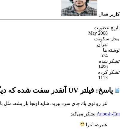
كاربر فعال
تاریخ عضویت
May 2008
محل سکونت
تهران
نوشته ها
574
تشکر شده
1496
تشکر کرده
1113
پاسخ: فیلتر UV آنقدر سفت شده که دیگر از لنز باز نمی گردد ! چاره چیست؟
لنز رو توي يك جاي سرد ببريد. شايد اونجا باز بشه. مثل
Anoosh-Em
تشکر می‌کند.
عليرضا تارا