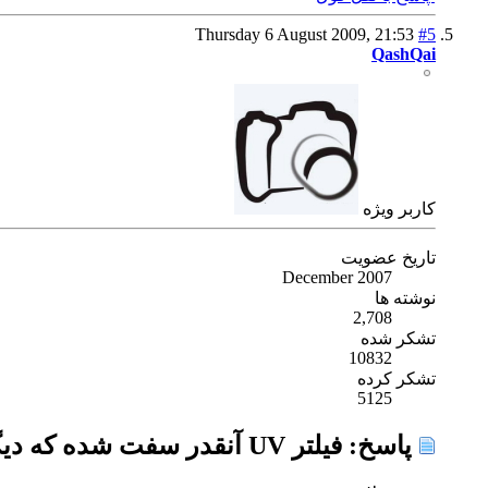
Thursday 6 August 2009,
21:53
#5
QashQai
كاربر ويژه
تاریخ عضویت
December 2007
نوشته ها
2,708
تشکر شده
10832
تشکر کرده
5125
پاسخ: فیلتر UV آنقدر سفت شده که دیگر از لنز باز نمی گردد ! چاره چیست؟