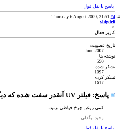
پاسخ با نقل قول
Thursday 6 August 2009,
21:51
#4
vbigdeli
كاربر فعال
تاریخ عضویت
June 2007
نوشته ها
550
تشکر شده
1097
تشکر کرده
1617
پاسخ: فیلتر UV آنقدر سفت شده که دیگر از لنز باز نمی گردد ! چاره چیست؟
کمی روغن چرخ خیاطی بزنید..
وحید بیگدلی
پاسخ با نقل قول