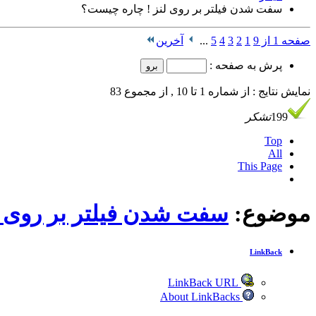
سفت شدن فیلتر بر روی لنز ! چاره چیست؟
صفحه 1 از 9
1
2
3
4
5
...
آخرین
پرش به صفحه :
نمایش نتایج : از شماره 1 تا 10 , از مجموع 83
199
تشکر
Top
All
This Page
موضوع:
سفت شدن فیلتر بر روی ل
LinkBack
LinkBack URL
About LinkBacks