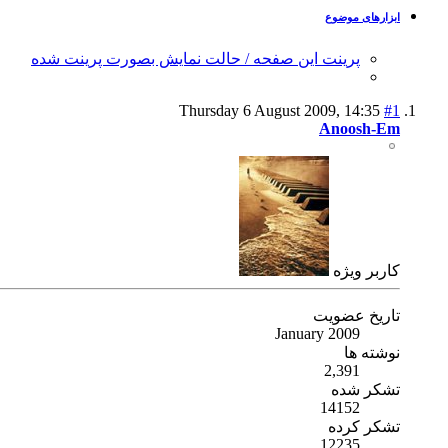
ابزارهای موضوع
پرینت این صفحه / حالت نمایش بصورت پرینت شده
Thursday 6 August 2009,
14:35
#1
Anoosh-Em
كاربر ويژه
تاریخ عضویت
January 2009
نوشته ها
2,391
تشکر شده
14152
تشکر کرده
12235