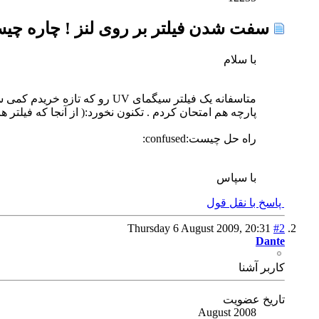
سفت شدن فیلتر بر روی لنز ! چاره چ
با سلام
متاسفانه یک فیلتر سیگمای V
پارچه هم امتحان کردم . تکنون نخورد:( از آنجا که فیلت
راه حل چیست:confused:
با سپاس
پاسخ با نقل قول
Thursday 6 August 2009,
20:31
#2
Dante
كاربر آشنا
تاریخ عضویت
August 2008