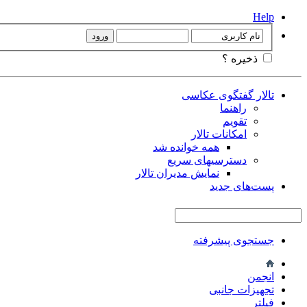
Help
ذخیره ؟
تالار گفتگوی عکاسی
راهنما
تقویم
امکانات تالار
همه خوانده شد
دسترسیهای سریع
نمایش مدیران تالار
پست‌های جدید
جستجوی پیشرفته
انجمن
تجهيزات جانبی
فيلتر