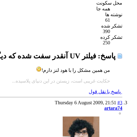
محل سکونت
همه جا
نوشته ها
61
تشکر شده
390
تشکر کرده
250
پاسخ: فیلتر UV آنقدر سفت شده که دیگر از لنز باز نمی گردد ! چاره چیست؟
من همین مشکل را با هود لنز دارم!
حکایت غریبی است، زیستن در این دنیای پلاسیده...
پاسخ با نقل قول
Thursday 6 August 2009,
21:51
#3
artara74