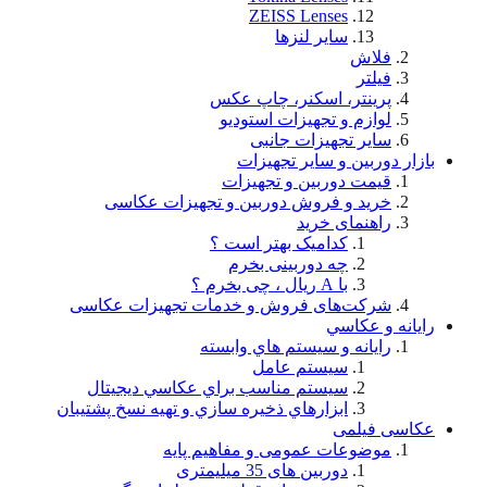
ZEISS Lenses
سایر لنزها
فلاش
فيلتر
پرینتر، اسکنر، چاپ عکس
لوازم و تجهيزات استودیو
سایر تجهیزات جانبی
بازار دوربین و سایر تجهیزات
قیمت دوربین و تجهیزات
خرید و فروش دوربین و تجهیزات عکاسی
راهنمای خرید
کدامیک بهتر است ؟
چه دوربینی بخرم
با A ریال ، چی بخرم ؟
شركت‌های فروش و خدمات تجهيزات عكاسی
رايانه و عكاسي
رايانه و سيستم هاي وابسته
سيستم عامل
سيستم مناسب براي عكاسي ديجيتال
ابزارهاي ذخيره سازي و تهيه نسخ پشتيبان
عکاسی فیلمی
موضوعات عمومی و مفاهيم پايه
دوربین های 35 میلیمتری