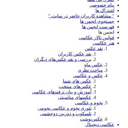
پیام خصوصی
اشتراک ها
" مشاهده کاربران حاضر در سایت "
جستجوی انجمن ها
فهرست انجمن ها
انجمن ها
قوانین تالار عکاسی
هنر عکاسی
نقد عکس
نقد عکس کاربران
بررسی و نقد عکس‌های دیگران
عکس ماه
مباحث نظری
عکس و عکاسی
عكس هاي شما
عکس‌های منتخب
آموزش و بیان ترفندهای عکاسی
عکسهای مناسبتی
نجوم و عکاسی
تئوری نجوم و عکاسی نجومی
تلسکوپ و دوربین دوچشمی
عکس‌نوشت
عکاسی دیجیتال