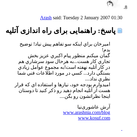
Arash
said:
Tuesday 2 January 2007
01:30
پاسخ: راهنمایی برای راه اندازی آتلیه
اميرخان براي اينكه سو تفاهم پيش نياد! توضيح
بدم!
گمان ميكنم منظور پيام اكبري عزيز بخش
تجاري كار هست...به هرحال سود سرشاري هم
در كار آتليه نهفته است!به مجموع عوامل زيادي
بستگي دارد... كسي در مورد اطلاعات فني شما
نظري نداد....
اميدوارم بودجه خود، نيازها و استفاده اي كه قرار
هست از آتليه انجام دهيد رو ذكر كنيد تا دوستان
اينجا نظراتشون رو بگن....
آرش عاشوری‌نیا
www.arashnia.com/blog
www.kosuf.com