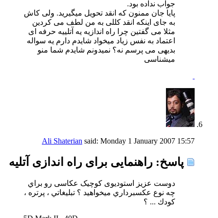
جواب نداده بود.
پایا جان ممنون که انقد تحویل میگیرید. ولی کاش
به جای اینکه انقد کللی به من لطف می کردین
مثلا می گفتین چرا راه اندازیه یه آتلییه حرفه ای
اعتماد به نفس زیاد میخواد شایدم دارم یه سواله
بدیهی می پرسم نه؟ نمیدونم شایدم شما منو
میشناسی
Ali Shaterian
said:
Monday 1 January 2007
15:57
پاسخ: راهنمایی برای راه اندازی آتلیه
دوست عزيز استودیوی کوچیک عکاسی رو براي
چه نوع عكسبرداري ميخواهيد ؟ تبليغاتي ، پرتره ،
كودك ... ؟