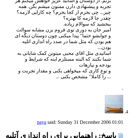
بزنم. از دوستان و اساتید عزیز خواهش میکنم هر
تجربه و پیشنهادی دارن ممنون میشم بگن. همه
چیز... چی بخرم از کجا بخرم؟ چه کارایی لازمه؟
چقدر جا لازمه کا بهتره؟
ببخشید که سوالام زیاده.
امیر جان یه دوری توی فروم بزن مشابه سوالت
و جوابشو حتما" پیدا میکنی چون دوستان دیگه ای
هم بودن که مثل شما در صدد راه اندازی اتلیه
بودن...
اساتیدی مثل اقای محبی میتونن کمک شایانی به
شما بکنند که البته مستلزم اینه که شرایط و
بودجه و نیازهات
و نوع کاری که میخواهی بکنی و مقدار تجربت و
... را کاملا" مشخص بکنی ...
paya
said:
Sunday 31 December 2006
01:01
پاسخ: راهنمایی برای راه اندازی آتلیه