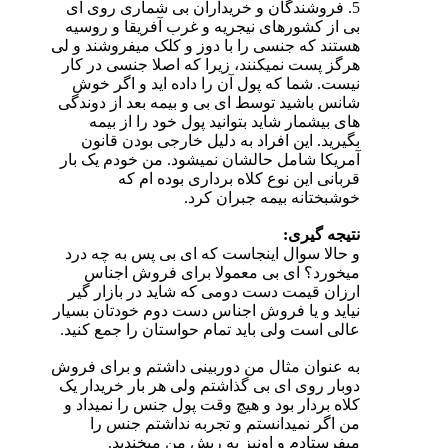
5. فروشندگان و خریداران بی شماری روی ای
بی از کشورهای نیجریه و غرب آفریقا و روسیه
هستند که جنسی را با دوز و کلک میفروشند و لی
هرگز پست نمیکنند، زیرا که اصلا جنسی در کار
نیست. شما که پول آن را داده اید و اگر خوش
شانس باشید توسط ای بی و بیمه بعد از دوندگی
های بیشمار شاید بتوانید پول خود را از بیمه
بگیرید. این افراد به دلیل خارجی بودن قانون
آمریکا شامل حالشان نمیشود. من خودم یک بار
قربانی این نوع کلاه برداری بوده ام که
خوشبختانه بیمه جبران کرد.
نتیجه گیری:
و حالا سوال اینجاست که ای بی پس به چه درد
میخورد؟ ای بی معمولا برای فروش اجناس
ارزان قیمت دست دومی که شاید در بازار گیر
نیاید و یا فروش اجناس دست دوم خودتان بسیار
عالی است ولی باید تمام حواستان را جمع کنید.
به عنوان مثال من دوربینی داشتم و برای فروش
دوبار روی ای بی گذاشتم ولی هر بار خریدار یک
کلاه بردار بود و هیچ وقت پول جنس را نمیداد و
من اگر نمیدانستم و تجربه نداشتم جنس را
میفرستادم و اونیز به ریش من میخندید.