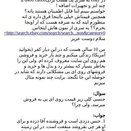
چند لنز و تجهیزات اضافه !
خواستم ببینم اینا قابل اطمینان هستند یانه؟
همچنین قیمتاش خیلی بااینجا فرق داره ی انه
منظورم اینه که به صرفه هست که ار اونجا
بخرم؟؟ یه سری از نمون هاش اینجاس.
http://search.ebay.com/search/search...non&category0=
سلام دوست عزیز
من 10 سالی هست که در این دیار کفر (بخوانید
آمریکا) زندگی میکنم و چند بار خرید و فروشی
هم روی این سایت معروف کرده ام. ولی این را
بخاطر بسپار که بیشتر رد و بدل ها و خرید و
فروشهای روی ای بی مشکلاتی دارند که شاید در
حوصله این جا نگنجد. برایت چند نمونه مثال
میزنم
سوال:
جنسی کلی زیر قیمت روی ای بی به فروش
میرسد، ولی چرا؟
جواب:
1. جنس دزدی است و فروشنده آقا دزده و برای
او هر چی بفروشد منفعت است. در این زمینه