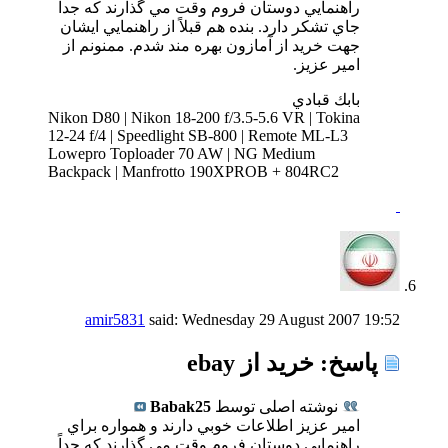
راهنمايي دوستان فروم وقت مي گذارند كه جداً
جاي تشكر دارد. بنده هم قبلاً از راهنمايي ايشان
جهت خريد از آمازون بهره مند شدم. ممنونم از
امير عزيز.
بابك قبادي
Nikon D80 | Nikon 18-200 f/3.5-5.6 VR | Tokina
12-24 f/4 | Speedlight SB-800 | Remote ML-L3
Lowepro Toploader 70 AW | NG Medium
Backpack | Manfrotto 190XPROB + 804RC2
amir5831
said:
Wednesday 29 August 2007
19:52
پاسخ: خرید از ebay
نوشته اصلی توسط
Babak25
امير عزيز اطلاعات خوبي دارند و همواره براي
راهنمايي دوستان فروم وقت مي گذارند كه جداً