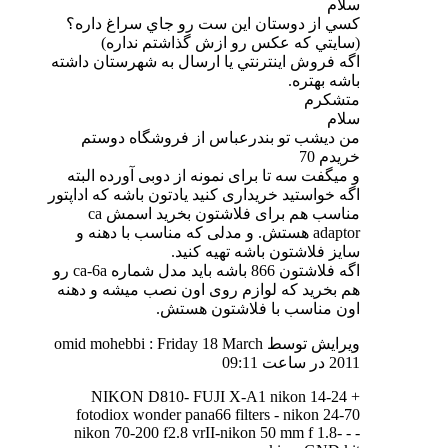
سلام
كسي از دوستان اين ست رو جاي سراغ داره؟
(سايتي كه عكس رو ازش گذاشتم نداره)
اگه فروش اينترنتي يا ارسال به شهرستان داشته
باشه بهتره.
متشكرم
سلام
من دیشب تو بندرعباس از فروشگاه دوستم
خریدم 70
و میگفت سه تا برای نمونه از دوبی آورده البته
اگه خواستید خریداری کنید یادتون باشه که اداپتور
مناسب هم برای فلاشتون بخرید اسمش ca
adaptor هستش. و مدلی که مناسب با دهنه و
سایز فلاشتون باشه تهیه کنید.
اگه فلاشتون 866 باشه باید مدل شماره ca-6a رو
هم بخرید که لوازم روی اون نصب میشه و دهنه
اون مناسب با فلاشتون هستش.
ویرایش توسط omid mohebbi : Friday 18 March
2011 در ساعت
09:11
NIKON D810- FUJI X-A1 nikon 14-24 +
fotodiox wonder pana66 filters - nikon 24-70
nikon 70-200 f2.8 vrII-nikon 50 mm f 1.8- - -