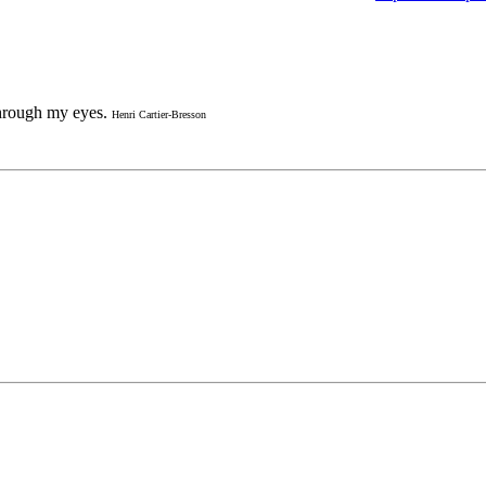
through my eyes.
Henri Cartier-Bresson