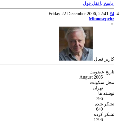
پاسخ با نقل قول
Friday 22 December 2006,
22:41
#4
Minoosepehr
كاربر فعال
تاریخ عضویت
August 2005
محل سکونت
تهران
نوشته ها
796
تشکر شده
640
تشکر کرده
1796