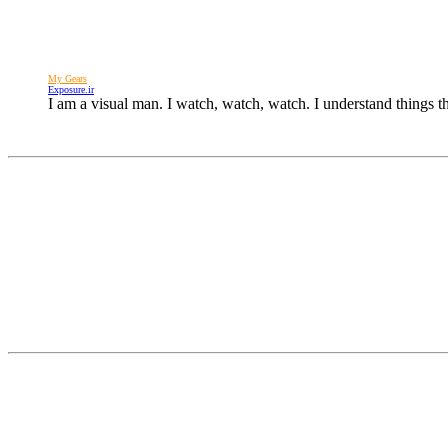
My Gears
Exposure.ir
I am a visual man. I watch, watch, watch. I understand things 