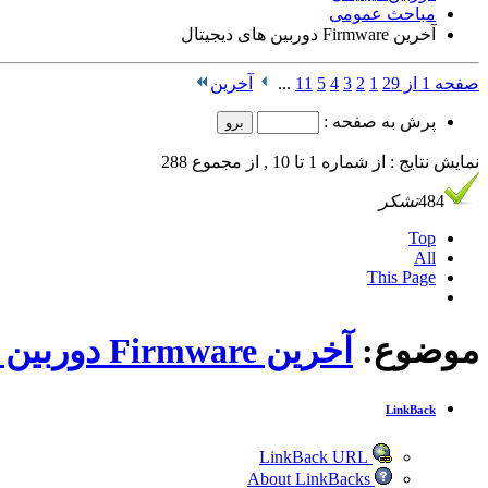
مباحث عمومی
آخرين Firmware دوربین های ديجيتال
صفحه 1 از 29
1
2
3
4
5
11
...
آخرین
پرش به صفحه :
نمایش نتایج : از شماره 1 تا 10 , از مجموع 288
484
تشکر
Top
All
This Page
موضوع:
آخرين Firmware دوربین های ديجيتال
LinkBack
LinkBack URL
About LinkBacks