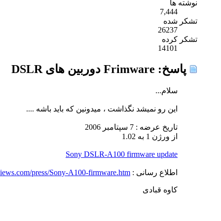
نوشته ها
7,444
تشکر شده
26237
تشکر کرده
14101
پاسخ: Frimware دوربین های DSLR
سلام...
این رو نمیشد نگذاشت ، میدونین که باید باشه ....
تاریخ عرضه : 7 سپتامبر 2006
از ورژن 1 به 1.02
Sony DSLR-A100 firmware update
اطلاع رسانی :
views.com/press/Sony-A100-firmware.htm
کاوه قبادی