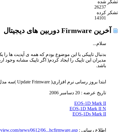
تشکر شده
26237
تشکر کرده
14101
آخرين Firmware دوربین های ديجيتال
سلام...
بدنبال تاپیکی با این موضوع بودم که همه ی آپدیت ها را 
مدیران این تاپیک را ایجاد کردم( اگر تاپیک مشابه وجود ا
باشد.
ابتدا بروز رسانی نرم افزاری( Update Frimware )سه مدل از دوربین های کنون که برای از ما بهتران ساخته شده اند.نمیدونم چند نفر این از ما بهترون ها رو دارن.
تاریخ عرضه : 20 دسامبر 2006
EOS-1D Mark II
EOS-1D Mark II N
EOS-1Ds Mark II
اطلاع رسانی :
eview.com/news/0612/06...hcfirmware.asp