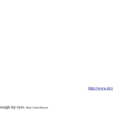
http://www.dc
through my eyes.
Henri Cartier-Bresson