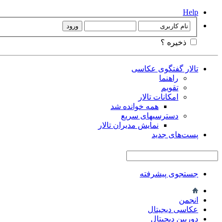
Help
ذخیره ؟
تالار گفتگوی عکاسی
راهنما
تقویم
امکانات تالار
همه خوانده شد
دسترسیهای سریع
نمایش مدیران تالار
پست‌های جدید
جستجوی پیشرفته
انجمن
عکاسی دیجیتال
دوربین دیجیتال