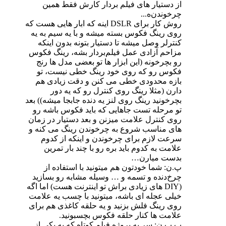
از دستیار های فیلم بردار کارش فقط همین
چرخوندن‌ه...
روش کار برای DSLR اینه که ابار هایی هست که
روی رینگ فکوس بسته میشه و با یه سیم به یه
کنترلر وصل میشه تا دستیار بتونه بدون اینکه
مزاحم آزادی عمل فیلم‌بردار بشه، رینگ فکوس
رو بچرخونه (این ابزار ها تو بعضی مدل ها رنج
فکوس رو که روی خود رینگ خطی نیست، تو
بازه محدودی خطی می کنن و دقت زیادی هم
دارن (مثلا رینگ روی کنترل رو که یه دور
بچرخونید رینگ روی لنز یه دنده جابجا میشه)) بعد
تو مرحله تست جاهایی که باید فکوس باشه رو
روی کنترل علامت میزنن و بعد دستیار در زمان
های مناسب شروع به چرخوندن رینگ می کنه و
سرعت لازم برای چرخوندن و اینکه از کدوم
علامت به کدوم باید بره رو با چند بار تمرین
بدست میارن…
پ.ن: شما خودتون هم میتونید با استفاده از
چرخ‌دنده و تسمه و … وسیله مشابه رو بسازید
(DIY های زیادی براش تو اینترنت هست) اما اگه
خیلی عجله ای باشه، میتونید با چسب یه علامت
روی رینگ فلش بزنید و یه حلقه کاغذی هم برای
علامت ها کنار حلقه فکوس بچسبونید.
پ.پ.ن: سر یه پروژه فیلم کوتاه که به یکی از