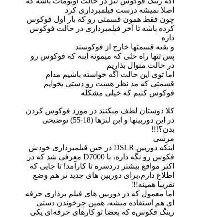
اگه رینگ فوکوس لنز در حالت اوتومات باشه که
اصلا نمیشه درست فیلمبرداری کرد
چون فقط همون قسمتی رو که بار اول فوکوس
کرده باشه تا آخر فیلمبرداری در حالت فوکوس
داره
و بقیه قسمتها خارج از فوکوسند
پس تنها راه حلی که میمونه اینه که فوکوس رو
در حالت منوال بذاریم
اما توی این حالت اگه خواسته باشیم مدام
قسمتی که مد نظر هست رو دستی بخوایم
فوکوس کنیم که خیلی مشکله
کلا دوستان لطف میکنند در مورد فوکوس کردن
در این دوربینها و این لنزها (18-55) توضیحی
بدن؟!!!
مرسی
اینکه دوربین DSLR در حین فیلمبرداری خودش
فکوس رو نگه داره، با D7000 معرفی شد که در
اکثر مواقع بیشتر دردسره تا کارآمد! تا جایی که
اطلاع دارم،‌برای دوربین های جدید تر هم وضع
تقریبا همینه!!!
اما معمول که در دوربین های فیلم برداری حرفه
ای هم استفاده میشه، همین چرخوندن دستی
رینگ فکوس‌ه که بعضا تو کارهای حرفه‌ای یکی