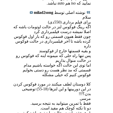
نمایید که iso هم auto نباشد.
نوشته اصلی توسط
milad2song
سلام
برای فیلم برداری (550دی)
اگه رینگ فوکوس لنز در حالت اوتومات باشه که
اصلا نمیشه درست فیلمبرداری کرد
چون فقط همون قسمتی رو که بار اول فوکوس
کرده باشه تا آخر فیلمبرداری در حالت فوکوس
داره
و بقیه قسمتها خارج از فوکوسند
پس تنها راه حلی که میمونه اینه که فوکوس رو
در حالت منوال بذاریم
اما توی این حالت اگه خواسته باشیم مدام
قسمتی که مد نظر هست رو دستی بخوایم
فوکوس کنیم که خیلی مشکله
کلا دوستان لطف میکنند در مورد فوکوس کردن
در این دوربینها و این لنزها (18-55) توضیحی
بدن؟!!!
مرسی
فقط با تمرین میتوانید به نتیجه برسید.
دو تا نکته کوچک هم مفید است.
1- هرچقدر لنز در حالت واید تری باشد کمتر به