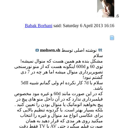
Babak Borhani
said:
Saturday 6 April 2013
16:16
نوشته اصلی توسط
mohsen.sh
سلام
مشکل بنده هم همین هست که منوال نمیشه!
توی 60 و 600d اینگونه هست که از منو نورسنجی
تصویربرداری منوال میشه اما هر چه در 7 دی
گشتم نبود!
سلام با 7d کار نکرده ام ولی گمانم شبیه 5dII
باشد.
که در این صورت مانند 60d و غیره مود مخصوص
فیلمبرداری ندارد که در آن داخل منو های پیچ در
پیچ بخواهید اتوماتیک یا منوال بودن را تعیین کنید .
بلکه بسیار بهتر است. با گردونه تنظیم بالایی که
برای عکاسی انواع مد منوال و غیره را انتخاب
میکنید روی هر مدی که قرار دهید به همان
صورت فیلم میگیرد حتی AV یا TV فقط دقت