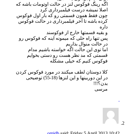
اگه رینگ فوکوس لنز در حالت اوتومات باشه که
اصلا نمیشه درست فیلمبرداری کرد
چون فقط همون قسمتی رو که بار اول فوکوس
کرده باشه تا آخر فیلمبرداری در حالت فوکوس
داره
و بقیه قسمتها خارج از فوکوسند
پس تنها راه حلی که میمونه اینه که فوکوس رو
در حالت منوال بذاریم
اما توی این حالت اگه خواسته باشیم مدام
قسمتی که مد نظر هست رو دستی بخوایم
فوکوس کنیم که خیلی مشکله
کلا دوستان لطف میکنند در مورد فوکوس کردن
در این دوربینها و این لنزها (18-55) توضیحی
بدن؟!!!
مرسی
omidb
said:
Friday 5 April 2013
10:42