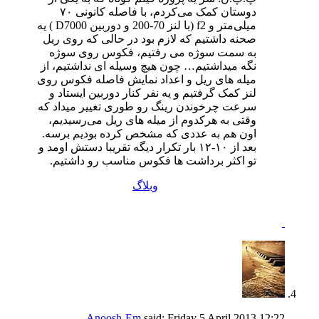
دوستان کمک می‌کردم، با فاصله کانونی ۷۰
میلی‌متر و f2 (با لنز 70-200 و دوربین D7000 ) یه
صحنه داشتیم که لازم بود در حالی که روی ریل
به سمت سوژه می رفتیم، فکوس روی سوژه
نگه میداشتیم… چون هیچ وسیله ای نداشتیم، از
میله های ریل و اعداد نمایش فاصله فکوس روی
لنز کمک گرفتیم و یه نفر کنار دوربین ایستاد و
سرعت چرخوندن رینگ رو طوری تغییر میداد که
وقتی به هرکدوم از میله های ریل می‌رسیدیم،
اون هم به عددی که مشخص کرده بودیم برسه.
بعد از ۱۰-۱۲ بار تکرار دیگه تقریبا دستش اومد و
تو اکثر برداشت ها فکوس مناسب رو داشتیم.
وبلاگ
Anoosh-Em
said:
Friday 5 April 2013
12:22