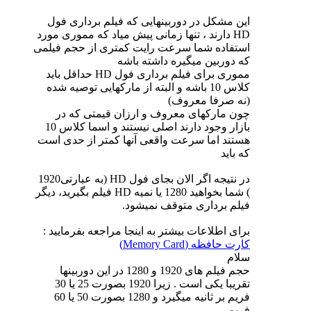
این مشکل در دوربینهایی که فیلم برداری فول
HD دارند ، تنها زمانی پیش میاد که مموری مورد
استفاده شما سرعت رایت کمتری از حجم فیلمی
که دوربین میگیره داشته باشه
مموری برای فیلم برداری فول HD حداقل باید
کلاس 10 باشه و البته از مارکهایی توصیه شده
(نه صرفا معروف)
چون مارکهای معروف و ارزان قیمتی که در
بازار وجود دارند اصلی نیستند و اسما کلاس 10
هستند اما سرعت واقعی آنها کمتر از حدی است
که باید
در نتیجه اگر الان بجای فول HD (به عبارتی1920
) شما بخواهید 1280 یا نمیه HD فیلم بگیرید، دیگر
فیلم برداری متوقف نمیشود.
برای اطلاعات بیشتر به اینجا مراجعه بفرمایید :
کارت حافظه (Memory Card)
سلام
حجم فیلم های 1920 و 1280 در این دوربینها
تقریبا یکی است . زیرا 1920 بصورت 25 یا 30
فریم بر ثانیه میگیرد و 1280 بصورت 50 یا 60
فریم.