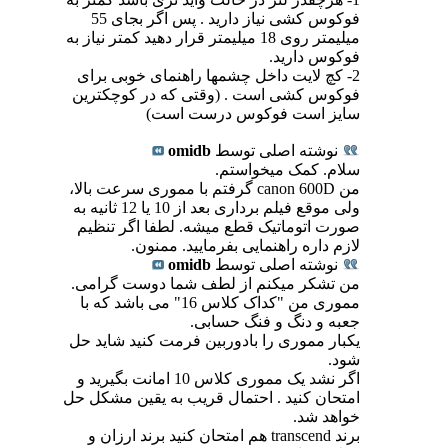
فوکوس کشی نیاز دارید . پس اگر بجای 55
میلیمتر روی 18 میلیمتر قرار دهید کمتر نیاز به
فوکوس دارید.
2- کچ لایت داخل چشمها راهنمای خوبی برای
فوکوس کشی است . (وقتی که در کوچکترین
سایز است فوکوس درست است)
نوشته اصلی توسط
omidb
سلام. کمک میخواستم.
من canon 600D گرفتم با مموری سرعت بالا،
ولی موقع فیلم برداری بعد از 10 یا 12 ثانیه به
صورت اتوماتیک قطع میشه. لطفا اگر تنظیم
لازم داره راهنمایی بفرمایید. ممنون.
نوشته اصلی توسط
omidb
من تشکر میکنم از لطف شما دوست گرامی.
مموری من "کداک کلاس 16" می باشد که با
جعبه و دنگ و فنگ حسابی.
یکبار مموری را بادوربین فرمت کنید شاید حل
شود.
اگر نشد یک مموری کلاس 10 امانت بگیرید و
امتحان کنید . احتمال قریب به یقین مشکل حل
خواهد شد.
برند transcend هم امتحان کنید برند ارزان و