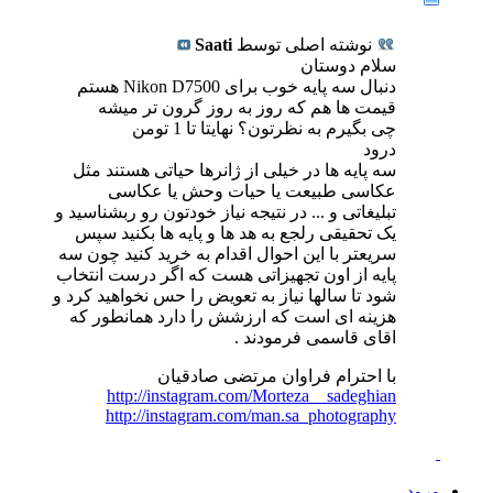
نوشته اصلی توسط
Saati
سلام دوستان
دنبال سه پایه خوب برای Nikon D7500 هستم
قیمت ها هم که روز به روز گرون تر میشه
چی بگیرم به نظرتون؟ نهایتا تا 1 تومن
درود
سه پایه ها در خیلی از ژانرها حیاتی هستند مثل
عکاسی طبیعت یا حیات وحش یا عکاسی
تبلیغاتی و ... در نتیجه نیاز خودتون رو ربشناسید و
یک تحقیقی رلجع به هد ها و پایه ها بکنید سپس
سریعتر با این احوال اقدام به خرید کنید چون سه
پایه از اون تجهیزاتی هست که اگر درست انتخاب
شود تا سالها نیاز به تعویض را حس نخواهید کرد و
هزینه ای است که ارزشش را دارد همانطور که
اقای قاسمی فرمودند .
با احترام فراوان مرتضی صادقیان
http://instagram.com/Morteza__sadeghian
http://instagram.com/man.sa_photography
ورود