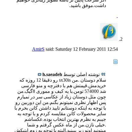
داشت.موفق باشید.
AmirS
said:
Saturday 12 February 2011
12:54
نوشته اصلی توسط
h.saeadeh
سلام دوستان .من sx30is رو دقیقا 12 روزه که
خریدمش.قیمتش هم با دفترچه و منو فارسی
شد 574000 تومن.با یه کیف و مموری 8گیگ.من
چون مثل دوستان زیاد از عکاسی سر در نمیارم
پس اظهار نظری نمیتونم بگنم.من این دوربین رو
با توجه به اینکه دوستانم تایید داشتن کانن بخرم با
سایر محصولات کانن مقایسه کردم و با توجه به
جیبم به نظرم بهترین انتخاب بوده.عکساشم
.خیلی نازن.من از ماه عکس گرفتم و شما
میتونید اونو زیر ببینید.البته با توجه به زوم اپتیکش