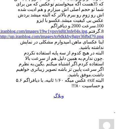
که 35هست اگه میخواستم توعکس که من برای
شما تو حجم اصلی اش میزارم و هم ادیت شده
اش رو زوم رو ببرم بالاتر که البته میشد بردش
عکس بی کیفیت میشد.عکسو با ایزو
100.سرعت 2000.و دیافراگم
8.گرفتم.
p.iranblog.com/images/19w1ypsvis8it3nfe04s.jpg
http://up.iranblog.com/images/to9dkkby8gtrr36fbd79.png
اینا عکسای ماهن.امیدوارم مشکلی در نمایش
نداشته باشید.
البته در هیچ کدوم از سه پایه استفاده نکردم
.چون ندارم.به همین دلیل هم از سرعت بالا
استفاده کردم.اگر اشتباه میکنم .بگین.به نظرم
اگر سرعت پایین تز باشه تصویر زیباتری خواهیم
داشت.موفق باشید.
البته exif عکس میگه ۱/۶۰ ثانیه، با دیافراگم ۵.۶
و حساسیت ۸۰!!!
وبلاگ