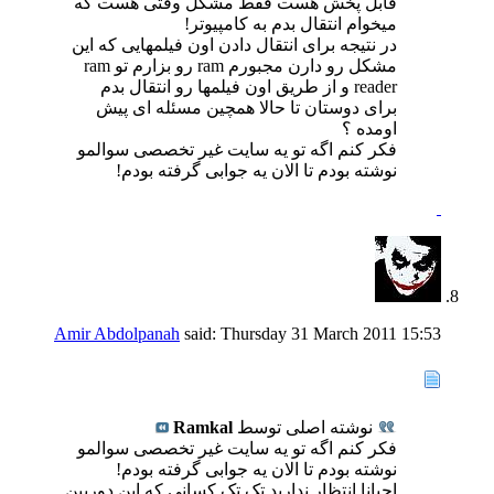
قابل پخش هست فقط مشکل وقتی هست که
میخوام انتقال بدم به کامپیوتر!
در نتیجه برای انتقال دادن اون فیلمهایی که این
مشکل رو دارن مجبورم ram رو بزارم تو ram
reader و از طریق اون فیلمها رو انتقال بدم
برای دوستان تا حالا همچین مسئله ای پیش
اومده ؟
فکر کنم اگه تو یه سایت غیر تخصصی سوالمو
نوشته بودم تا الان یه جوابی گرفته بودم!
Amir Abdolpanah
said:
Thursday 31 March 2011
15:53
نوشته اصلی توسط
Ramkal
فکر کنم اگه تو یه سایت غیر تخصصی سوالمو
نوشته بودم تا الان یه جوابی گرفته بودم!
احیانا انتظار ندارید تک تک کسانی که این دوربین