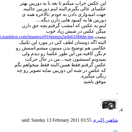
این عکس خراب میکنم تا بعد با یه دوربین بهتر
عکسای عالی بگیرم.البته اینم دوربین جالبیه.
جهت امیدواری دادن به خودم :بالاخره همه ی
دوربین ها یه کمبود هایی دارن دیگه....
اینم یه عکس که امشب گرفتم.بچه حق دارن
میگن عکس در شبش زیاد خوب
نیست.
/up.iranblog.com/images/e916pmzn2gdg610bhbr.jpg
البته اگه دوستان لطف کنن در مورد این تکنیک
عکاسی هم توضیح بدن ممنون میشم.اسمش رو
م بگن کافیه.من این طور عکسا رو دیدم ولی
نمیدونم اسمشون چیه....من در حال حرکت
عکس گرفتم.فقط همین.البته فقط میخواهم بگم
که عکس در شبه این دوربین نمایه تصویر رو چه
رنگی میگیره.
موفق باشید
شاهین اکبری
said:
03:55
Sunday 13 February 2011