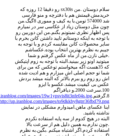
سلام دوستان .من sx30is رو دقیقا 12 روزه که
خریدمش.قیمتش هم با دفترچه و منو فارسی
شد 574000 تومن.با یه کیف و مموری 8گیگ.من
چون مثل دوستان زیاد از عکاسی سر در نمیارم
پس اظهار نظری نمیتونم بگنم.من این دوربین رو
با توجه به اینکه دوستانم تایید داشتن کانن بخرم با
سایر محصولات کانن مقایسه کردم و با توجه به
جیبم به نظرم بهترین انتخاب بوده.عکساشم
.خیلی نازن.من از ماه عکس گرفتم و شما
میتونید اونو زیر ببینید.البته با توجه به زوم اپتیکش
که 35هست اگه میخواستم توعکس که من برای
شما تو حجم اصلی اش میزارم و هم ادیت شده
اش رو زوم رو ببرم بالاتر که البته میشد بردش
عکس بی کیفیت میشد.عکسو با ایزو
100.سرعت 2000.و دیافراگم
8.گرفتم.
p.iranblog.com/images/19w1ypsvis8it3nfe04s.jpg
http://up.iranblog.com/images/to9dkkby8gtrr36fbd79.png
اینا عکسای ماهن.امیدوارم مشکلی در نمایش
نداشته باشید.
البته در هیچ کدوم از سه پایه استفاده نکردم
.چون ندارم.به همین دلیل هم از سرعت بالا
استفاده کردم.اگر اشتباه میکنم .بگین.به نظرم
اگر سرعت پایین تز باشه تصویر زیباتری خواهیم