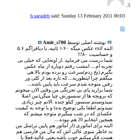
h.saeadeh
said:
Sunday 13 February 2011
00:03
نوشته اصلی توسط
Amir_s700
البته exif عکس میگه ۱/۶۰ ثانیه، با دیافراگم ۵.۶
و حساسیت ۸۰!!!
شما درست می فرمایید .از اونجایی که خیلی بی
تجربه ام.... امشب رفتم دوباره از ماه عکس
بگیرم (یخ زدم)سرعت رو برده بودم بالا هی
میگفم چرا اینطوریه....که تازه بعد از کلی ور
رفتن متوجه شدم سرعت باید پایین باشه...
شما بزارید پای بی تجربگی من.وقتی الان میخونم
که بروبچه ها از سنسورش چیا میگن(من اصلا
نمیدونستم سنسور کیلو چنده .الانم چیز زیادی
نمیدونم.لطفا یکی توضیح بده) و با توجه به کیفیت
عکسای که در شب میگیرم متوجه میشم که
همچین انتخابم 20 هم نبوده....
البته برای اماتوری (از آماتور هم پایین تر)مثل من
به خاطر منوی عالی اش که مال من فارسی هم
هست فکرمیکنم خوب باشه.یعنی عالیه.فعلا با