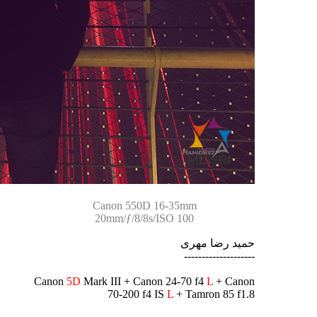
Canon 550D 16-35mm
20mm/ƒ/8/8s/ISO 100
حمید رضا مهری
--------------------
Canon
5D
Mark III + Canon 24-70 f4
L
+ Canon
70-200 f4 IS
L
+ Tamron 85 f1.8