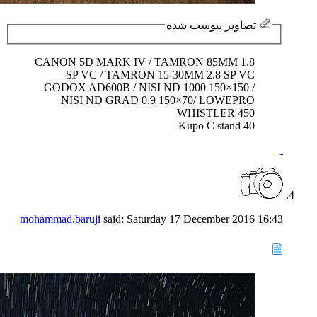
تصاویر پیوست شده
CANON 5D MARK IV / TAMRON 85MM 1.8
SP VC / TAMRON 15-30MM 2.8 SP VC
GODOX AD600B / NISI ND 1000 150×150 /
NISI ND GRAD 0.9 150×70/ LOWEPRO
WHISTLER 450
Kupo C stand 40
mohammad.baruji
said:
Saturday 17 December 2016
16:43