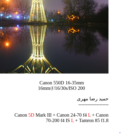
Canon 550D 16-35mm
16mm/ƒ/16/30s/ISO 200
حمید رضا مهری
--------------------
Canon
5D
Mark III + Canon 24-70 f4
L
+ Canon
70-200 f4 IS
L
+ Tamron 85 f1.8