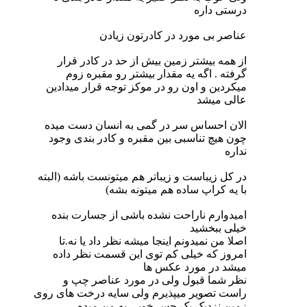
درستی داره
عناصر بی مورد در کادرتون زیادن
از همه بیشتر زمین بیش از حد در کادر قرار
گرفته . اگه یه مقدار بیشتر رو مقبره زوم
میکردین و اون رو در موکز توجه قرار میدادین
عالی میشد
الان احساس سر در گمی به انسان دست میده
چون هیچ تناسبی بین مقبره و کادر بندی وجود
نداره
در کل زیباست و زیباتر هم میتونست باشه (البته
با یه کراپ ساده هم میتونه بشه)
امیدوارم ناراحت نشده باشی از جسارت بنده
خیلی ببخشید
اصلا من نمیدونم اینجا میشه نظر داد یا نه.تا
امروز که خیلی کم توی این قسمت نظر داده
میشد در مورد عکس ها
نظر شما قبول ولی در مورد عناصر چپ و
راست تصویر میپذیرم ولی سایه درخت های روی
زمین نزدیک یک حس خوبی به من میده.