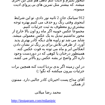
اینجور بگیرم و ادیت کنم گاهی هم مثل این آخری
میشه. که بیشتر مثل تمرین های بی پروای ادیت
میمونه.
912 سیامک جان 2 ثانیه نور دادی. تو این شرایط
اینجوی وقتی رنگ رو حذف می کنیم بهتره توجه
بیشتری رو معطوف به ثبت جزئیات کنیم.
مجموعاً عکس خوبیه اگر ماه رو اون بالا خارج از
محور نداشتیم تبدیل به یک عکس معمولی میشد.
شاید می شد تو زاویه های دیگه کادر بهتری پدید
آورد. از طرفی تلاش برای پر رنگ تر نشان دادن
انعکاس ابر و ماه می تونه به قوت عکس کنه.
همینطور درختان یا کوهی که در دوردست وجود
داره اگر واضح تر بشه عکس رو بالاتر می کشه.
در این زمینه اگر بدی بردیا ادیت کنه همچین برات
جزئیات بیرون میکشه که نگو! ;)
آقای مداح پست اخیرتان کادر جالبی دارد. ممنون
از همگی
محمد رضا میلانی
http://instagram.com/milanipic