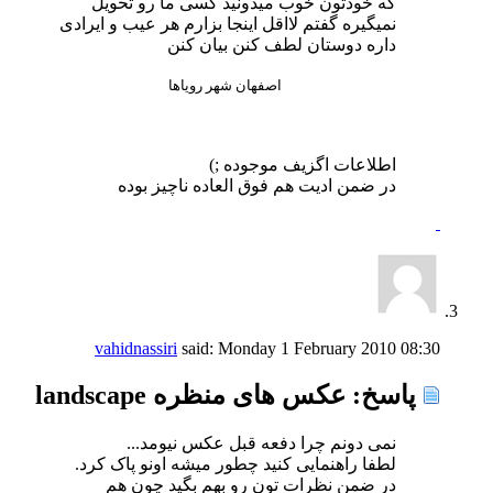
که خودتون خوب میدونید کسی ما رو تحویل
نمیگیره گفتم لااقل اینجا بزارم هر عیب و ایرادی
داره دوستان لطف کنن بیان کنن
اصفهان شهر رویاها
اطلاعات اگزیف موجوده ;)
در ضمن ادیت هم فوق العاده ناچیز بوده
vahidnassiri
said:
Monday 1 February 2010
08:30
پاسخ: عکس های منظره landscape
نمی دونم چرا دفعه قبل عکس نیومد...
لطفا راهنمایی کنید چطور میشه اونو پاک کرد.
در ضمن نظرات تون رو بهم بگید چون هم