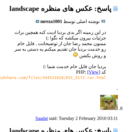
پاسخ: عکس های منظره landscape
نوشته اصلی توسط
mreza1001
در این زمینه اگر بدی بردیا ادیت کنه همچین برات
جزئیات بیرون میکشه که نگو! ;)
ممنون محمد رضا جان از توضیحاتت , فایل خام
رو خدمت بردیا جان تقدیم میکنم یه دستی به سر
و روش بکشن
بردیا جان فایل خام خدمت شما :)
کد PHP: [
]
View
idshare.com/files/344531628/DSC_0172.rar.html
Saadat
said:
Tuesday 2 February 2010
03:11
پاسخ: عکس های منظره landscape