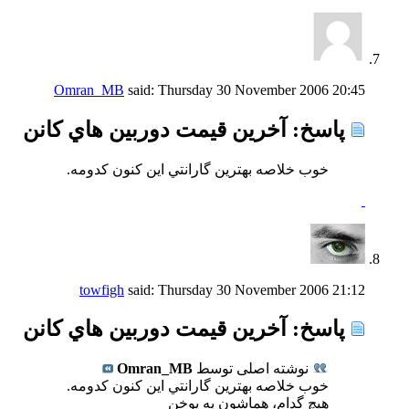
Omran_MB
said:
Thursday 30 November 2006
20:45
پاسخ: آخرين قيمت دوربين هاي كانن
خوب خلاصه بهترين گارانتي اين كنون كدومه.
towfigh
said:
Thursday 30 November 2006
21:12
پاسخ: آخرين قيمت دوربين هاي كانن
نوشته اصلی توسط
Omran_MB
خوب خلاصه بهترين گارانتي اين كنون كدومه.
هیچ گدام، هماشون یه پوخن