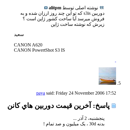
نوشته اصلی توسط
alitpm
دوربين s3is كه تو اين چند روز ارزان شده و به
فروش ميرسد آيا ساخت كشور ژاپن است ؟
زيرش كه نوشته ساخت ژاپن
سعيد
CANON A620
CANON PowertShot S3 IS
paya
said:
Friday 24 November 2006
17:52
پاسخ: آخرين قيمت دوربين هاي كانن
پنجشنبه، 2 آذر ...
بدنه 30d ، یک میلیون و صد تمام !
________________