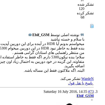
تشکر شده
120
تشکر کرده
68
نوشته اصلی توسط
Ebif_GSM
با سلام و خسته نباشید
میخواستم بدونم آیا HDR در آینده برای این دوربین آپدیت و اضافه میشه یا نه ؟
بنده فقط به خاطر نبود HDR در این دوربین میخوام D5300 بخرم اگر در آینده با آپدیت حل بشه همین D3300 بخرم wifi و gps برام مهم نیست فقط امکانات عکاسی نرم افزاری مهمه .
من منتظر راهنمایی های استادان گرامی هستم .
متفاوته. این گزینه در خود دوربین به احتمال زیاد اون چ
اضافه بگیرید.
البته، اگه ملاکتون فقط این مساله باشه.
WardeN
تشکر می‌کند.
پاسخ با نقل قول
Saturday 16 July 2016,
14:35
#73
Ebif_GSM