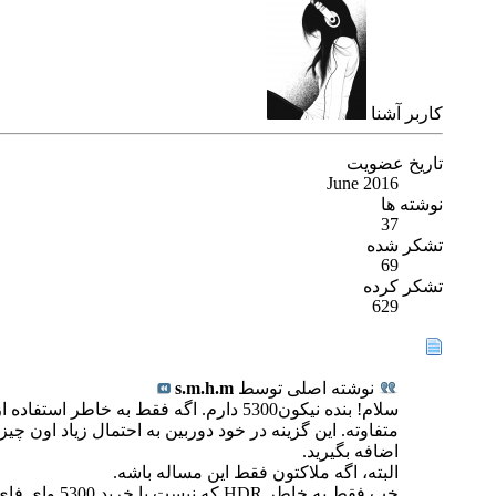
كاربر آشنا
تاریخ عضویت
June 2016
نوشته ها
37
تشکر شده
69
تشکر کرده
629
نوشته اصلی توسط
s.m.h.m
متفاوته. این گزینه در خود دوربین به احتمال زیاد اون چ
اضافه بگیرید.
البته، اگه ملاکتون فقط این مساله باشه.
خب فقط به خاطر HDR که نیست با خرید 5300 وای فای و gps هم دارم و همینطور time laps ولی فقط HDR هست که مجابم میکنه به خرید .