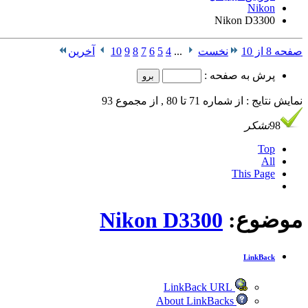
Nikon
Nikon D3300
صفحه 8 از 10
نخست
...
4
5
6
7
8
9
10
آخرین
پرش به صفحه :
نمایش نتایج : از شماره 71 تا 80 , از مجموع 93
98
تشکر
Top
All
This Page
موضوع:
Nikon D3300
LinkBack
LinkBack URL
About LinkBacks