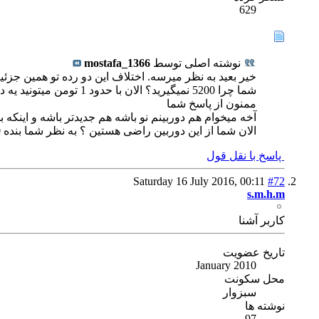
629
نوشته اصلی توسط
mostafa_1366
خیر بعید به نظر میرسه. اختلاف این دو رده تو همین جز
شما چرا 5200 نمیگیرید؟ الان با حدود 1 تومن میتونید یه دست دو تمیز گیر بیارین.
ممنون از پاسخ شما
آخه میخوام هم دوربینم نو باشه هم جدیدتر باشه و اینکه بدون فیلتر low pass باشه . دوربین دست 2 هم نمیشه به ه
الان شما از این دوربین راضی هستین ؟ به نظر شما بنده 5300 بخرم بهتر نیست ؟ البته هنوز دارم پول جمع میکنم شاید تا 1 سال نتونم بخرم .
پاسخ با نقل قول
Saturday 16 July 2016,
00:11
#72
s.m.h.m
كاربر آشنا
تاریخ عضویت
January 2010
محل سکونت
سبزوار
نوشته ها
97