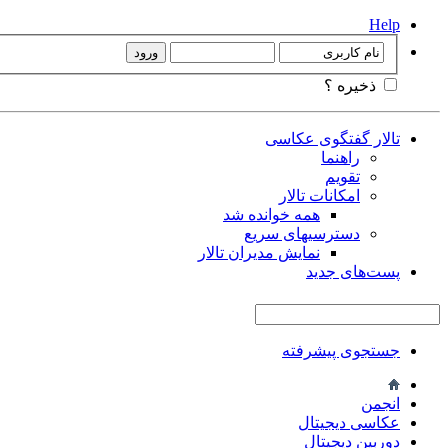
Help
ذخیره ؟
تالار گفتگوی عکاسی
راهنما
تقویم
امکانات تالار
همه خوانده شد
دسترسیهای سریع
نمایش مدیران تالار
پست‌های جدید
جستجوی پیشرفته
انجمن
عکاسی دیجیتال
دوربین دیجیتال