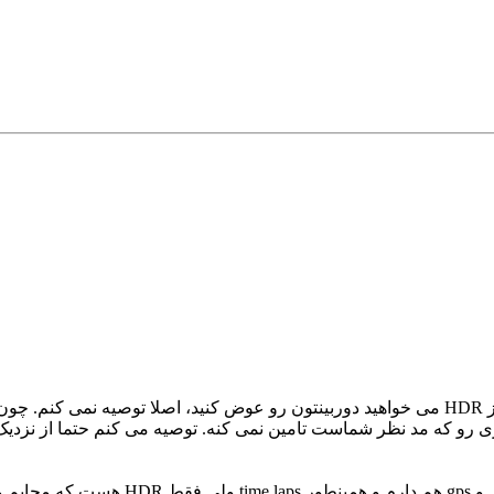
سلام! بنده نیکون5300 دارم. اگه فقط به خاطر استفاده از HDR می خواهید دوربینتون رو عوض کنی
یزی رو که مد نظر شماست تامین نمی کنه. توصیه می کنم حتما از نزدیک