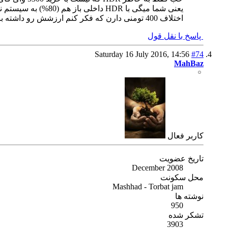
یعنی شما میگی با HDR داخلی باز هم (80%) به سیستم نیاز خواهم داشت ؟ من میخوام تا جایی که راه داره بدون سیستم عکاسی HDR بکنم .
اختلاف 400 تومنی دارن که فکر کنم ارزشش رو داشته باشه .
پاسخ با نقل قول
Saturday 16 July 2016,
14:56
#74
MahBaz
كاربر فعال
تاریخ عضویت
December 2008
محل سکونت
Mashhad - Torbat jam
نوشته ها
950
تشکر شده
3903