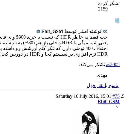
تشکر کرده
2159
نوشته اصلی توسط
Ebif_GSM
خب فقط به خاطر HDR که نیست با خرید 5300 وای فای و gps هم دارم و همینطور time laps ولی فقط HDR هست که مجابم میکنه به خرید .
یعنی شما میگی با HDR داخلی باز هم (80%) به سیستم نیاز خواهم داشت ؟ من میخوام تا جایی که راه داره بدون سیستم عکاسی HDR بکنم .
اختلاف 400 تومنی دارن که فکر کنم ارزشش رو داشته باشه .
HDR نرم افزاری در سیستم کجا و HDR در دوربین کجا.......
as2005
تشکر می‌کند.
مهدی
پاسخ با نقل قول
Saturday 16 July 2016,
15:01
#75
Ebif_GSM