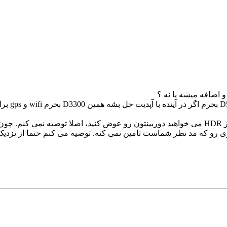
سلام! بنده نیکون5300 دارم. اگه فقط به خاطر استفاده از HDR می خواهید دوربینتون رو عوض کنی
یزی رو که مد نظر شماست تامین نمی کنه. توصیه می کنم حتما از نزدیک