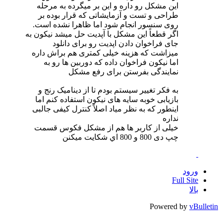
این مشکل رو داره و این بر میگرده به مرحله
طراحی و تست و آزمایشاتی که قرار بوده بر
روی سنسور انجام شود اما ظاهرا نشده است.
اگر قطعاً اين مشکل با آپديت حل ميشد نيکون به
جای فراخوان دادن اپديت رو برای دانلود
ميزاشت که هزينه خيلی کمتری هم براش داره
اما نيکون فراخوان داده که دوربين ها رو به
نمايندگی بفرستن برای رفع مشکل
به فکر تغيير سيستم بودم تا از ديناميک رنج و
بازيابی خوبه سايه های نيکون استفاده کنم اما
اينطور که به نظر مياد اصلاً کنترل کيفی جالبی
نداره
خيلی از کاربر ها هم از مشکل فکوس قسمت
چپ دی 800 و 800 اي شکايت ميکنن
ورود
Full Site
بالا
Powered by
vBulletin