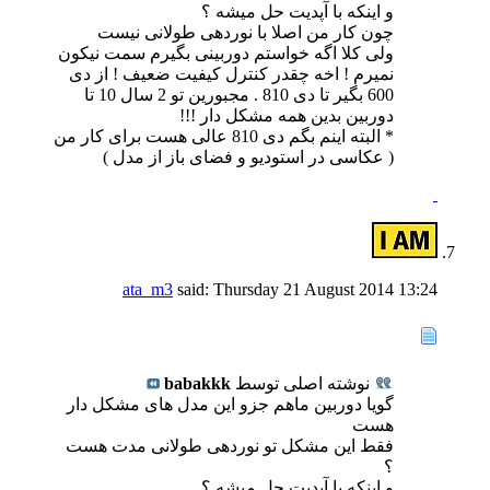
و اینکه با آپدیت حل میشه ؟
چون کار من اصلا با نوردهی طولانی نیست
ولی کلا اگه خواستم دوربینی بگیرم سمت نیکون
نمیرم ! اخه چقدر کنترل کیفیت ضعیف ! از دی
600 بگیر تا دی 810 . مجبورین تو 2 سال 10 تا
دوربین بدین همه مشکل دار !!!
* البته اینم بگم دی 810 عالی هست برای کار من
( عکاسی در استودیو و فضای باز از مدل )
ata_m3
said:
Thursday 21 August 2014
13:24
نوشته اصلی توسط
babakkk
گویا دوربین ماهم جزو این مدل های مشکل دار
هست
فقط این مشکل تو نوردهی طولانی مدت هست
؟
و اینکه با آپدیت حل میشه ؟