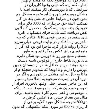
اعلام کرد. یه موضوع دیگه که میخوام بهش
اشاره کنم اینه که خیلی وقتها کاربران در
شرایطی که با دوربینشان کار میکنند اصلا با
مشکل روبرو نمیشن و شاید متوجه مشکل هم
نشن چون در شرایط خاص چالشی باهاش کار
نمیکنند. البته حق خریداری که 3300 دلار برای
خرید یک بدنه میده اینه که یک محصول کاملا بی
نقص دریافت کنه. یاد ماجرای دیسکها یا دایره
های سفید در دوربین فوجی X10 افتادم که چه
ماجرایی راه افتاد و در نهایت فوجی خیلی سریع
X20 را روانه بازار کرد. ماجرا این بود که اگر از
منبع نوری براق عکس میگرفتید و به طور
مستقیم منبع نور رو به دوربین بود شکل دایره
های نوری نقاط خارج ار فوکوس شبیه دیسک
سفید میشد. من و حداقل 4 نفر از دوستان همین
دوربین را داریم و تا اونجا که میدونم هیچکدام از
ما تا به حال به این مشکل بر نخوردیم و اگر در
مورد آن در اینترنت نمیخوندیم اصلا نمیدونستیم
که این ماجرا هست. خیلی وقتها دلخوری افراد از
نحوه برخورد یک شرکت با موضوع است تا اینکه
با موضوعی واقعی سرو کار داشته باشند. برای
مثال من بعد از چندین ماه عکس گرفتن با
دی800 متوجه مشکل مورد گلایه برخی از
کاربران دی800 در مورد اینکه عکسهایی که بدون