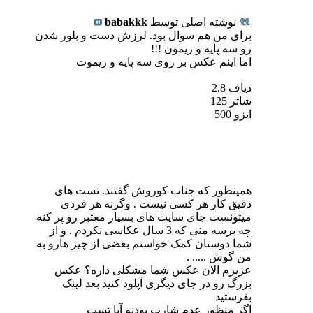
نوشته اصلی توسط
babakkk
برای من هم سوال بود. لرزش دست و بلور شدن
رو سه پایه و ریمون !!!
اما اینم عکس بر روی سه پایه و ریموت
دیاف 2.8
شاتر 125
ایزو 500
همینطور که جناب کوروش گفتند. تست های
دقیق کار هر کسی نیست . وگرنه هر فردی
میتونست جای سایت های بسیار معتبر رو پر کنه
چه برسه منی که 3 سال عکاسی نکردم . و از
شما دوستان کمک خواستم بعضی از چیز هارو به
من گوش ..... .
عزیزم الان عکس شما مشکلی داره؟ عکس
بزرگ رو در جای دیگری آپلود کنید بعد لینک
بفرستید
اگر منظور عدم شارپ بودنه آیا تست