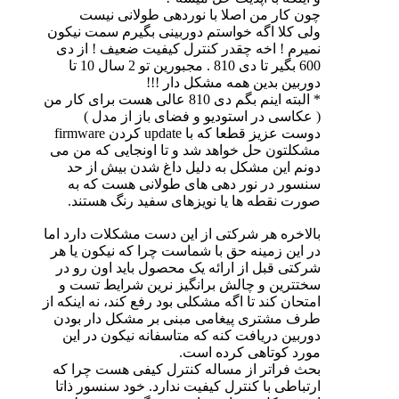
چون کار من اصلا با نوردهی طولانی نیست
ولی کلا اگه خواستم دوربینی بگیرم سمت نیکون
نمیرم ! اخه چقدر کنترل کیفیت ضعیف ! از دی
600 بگیر تا دی 810 . مجبورین تو 2 سال 10 تا
دوربین بدین همه مشکل دار !!!
* البته اینم بگم دی 810 عالی هست برای کار من
( عکاسی در استودیو و فضای باز از مدل )
دوست عزیز قطعا که با update کردن firmware
مشکلتون حل خواهد شد و تا اونجایی که من می
دونم این مشکل به دلیل داغ شدن بیش از حد
سنسور در نور دهی های طولانی هست که به
صورت نقطه ها یا نویزهای سفید رنگ هستند.
بالاخره هر شرکتی از این دست مشکلات دارد اما
در این زمینه حق با شماست چرا که نیکون یا هر
شرکتی قبل از ارائه یک محصول باید اون رو در
سختترین و چالش برانگیز نرین شرایط تست و
امتحان کند تا اگه مشکلی بود رفع کند، نه اینکه از
طرف مشتری پیغامی مبنی بر مشکل دار بودن
دوربین دریافت کنه که متاسفانه نیکون در این
مورد کوتاهی کرده است.
بحث فراتر از مساله کنترل کیفی هست چرا که
ارتباطی با کنترل کیفیت ندارد. خود سنسور ذاتا