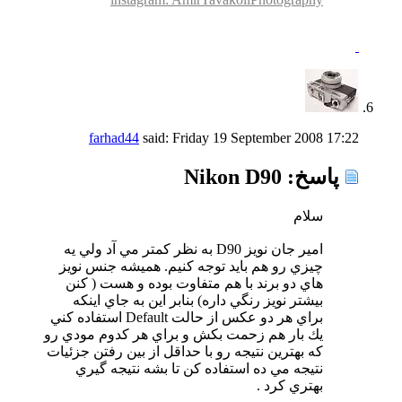
farhad44
said:
Friday 19 September 2008
17:22
پاسخ: Nikon D90
سلام
امير جان نويز D90 به نظر كمتر مي آد ولي يه
چيزي رو هم بايد توجه كنيم. هميشه جنس نويز
هاي دو برند با هم متفاوت بوده و هست ( كنن
بيشتر نويز رنگي داره) بنابر اين به جاي اينكه
براي هر دو عكس از حالت Default استفاده كني
يك بار هم زحمت بكش و براي هر كدوم مودي رو
كه بهترين نتيجه رو با حداقل از بين رفتن جزئيات
نتيجه مي ده استفاده كن تا بشه نتيجه گيري
بهتري كرد .