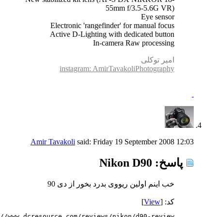
55mm f/3.5-5.6G VR)
Eye sensor
Electronic 'rangefinder' for manual focus
Active D-Lighting with dedicated button
In-camera Raw processing
امیر توکلی
instagram: AmirTavakoliPhotography
Amir Tavakoli
said:
Friday 19 September 2008
12:03
پاسخ: Nikon D90
خب اینم اولین ریووی بدرد بخور از دی 90
کد: [
View
]
//www.dcresource.com/reviews/nikon/d90-review/