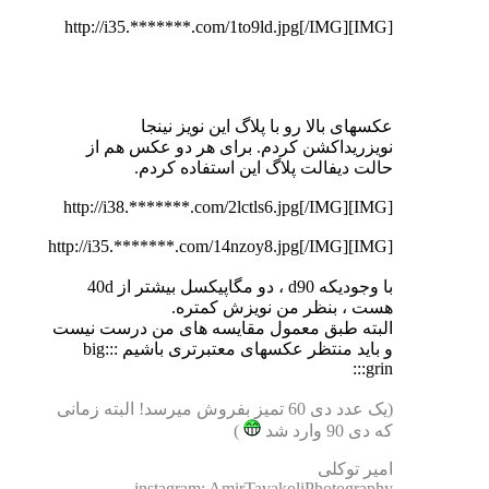
[IMG]http://i35.*******.com/1to9ld.jpg[/IMG]
عکسهای بالا رو با پلاگ این نویز نینجا
نویزریداکشن کردم. برای هر دو عکس هم از
حالت دیفالت پلاگ این استفاده کردم.
[IMG]http://i38.*******.com/2lctls6.jpg[/IMG]
[IMG]http://i35.*******.com/14nzoy8.jpg[/IMG]
با وجودیکه d90 ، دو مگاپیکسل بیشتر از 40d
هست ، بنظر من نویزش کمتره.
البته طبق معمول مقایسه های من درست نیست
و باید منتظر عکسهای معتبرتری باشیم :::big
grin:::
(یک عدد دی 60 تمیز بفروش میرسد! البته زمانی
که دی 90 وارد شد
)
امیر توکلی
instagram: AmirTavakoliPhotography