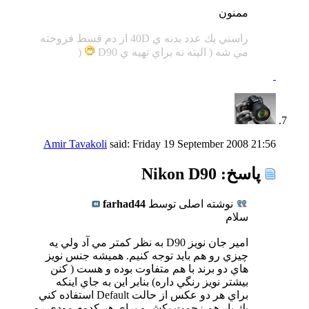
ممنون
راستي يك عدد بدنه ي 40D از دم قسط فروخته
مي شه ( البته نه براي تهيه ي D90
(
Amir Tavakoli
said:
Friday 19 September 2008
21:56
پاسخ: Nikon D90
نوشته اصلی توسط
farhad44
سلام
امير جان نويز D90 به نظر كمتر مي آد ولي يه
چيزي رو هم بايد توجه كنيم. هميشه جنس نويز
هاي دو برند با هم متفاوت بوده و هست ( كنن
بيشتر نويز رنگي داره) بنابر اين به جاي اينكه
براي هر دو عكس از حالت Default استفاده كني
يك بار هم زحمت بكش و براي هر كدوم مودي رو