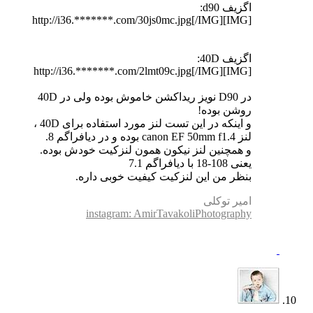
اگزیف d90:
[IMG]http://i36.*******.com/30js0mc.jpg[/IMG]
اگزیف 40D:
[IMG]http://i36.*******.com/2lmt09c.jpg[/IMG]
در D90 نویز ریداکشن خاموش بوده ولی در 40D
روشن بوده!
و اینکه در این تست لنز مورد استفاده برای 40D ،
لنز canon EF 50mm f1.4 بوده و در دیافراگم 8.
و همچنین لنز نیکون همون لنزکیت خودش بوده.
یعنی 108-18 با دیافراگم 7.1
بنظر من این لنزکیت کیفیت خوبی داره.
امیر توکلی
instagram: AmirTavakoliPhotography