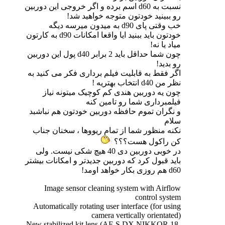
نسبت به d60 اسم برده و اگر خروجی این دوربین
رو ببینید خودتون متوجه خواهید شد!
خب وقتی پای d90 به میدون میرسه دیگه
خودتون باید ببنید ایا واقعا امکانات d90 به کارتون
میاد یا نه!
چون شما حداقل باید 2 برابر d40 پول این دوربین
رو بدید!
اگر فقط به قابلیت فیلم برداری فکر می کنید به
نظر من d40 انتخاب بهتریه !
چون یه دوربین هندی کم کوچیک میتونه نیاز
فیلمبرداری شما رو تامین کنه
و نگران تموم حافظه دوربین خودتون هم نباشبد
سلام
نکنه منظور شما از تمام ریووها ، سخنان جناب
کن راکول هست؟؟؟
در خوبی دوربین دی 40 هیچ شکی نیست. ولی
باید قبول کرد که دوربین جدیدتر و امکانات بیشتر
d60 هم روزی بکار خواهد اومد!
Image sensor cleaning system with Airflow
control system
Automatically rotating user interface (for using
camera vertically orientated)
New stabilized kit lens (AF-S DX NIKKOR 18-