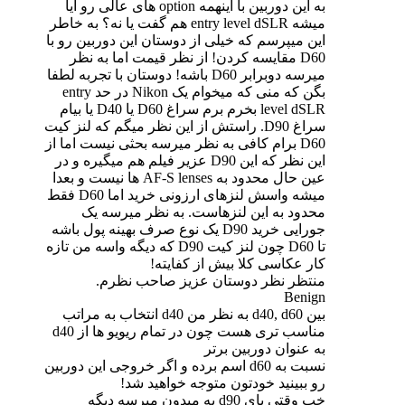
به این دوربین با اینهمه option های عالی رو آیا
میشه entry level dSLR هم گفت یا نه؟ به خاطر
این میپرسم که خیلی از دوستان این دوربین رو با
D60 مقایسه کردن! از نظر قیمت اما به نظر
میرسه دوبرابر D60 باشه! دوستان با تجربه لطفا
بگن که منی که میخوام یک Nikon در حد entry
level dSLR بخرم برم سراغ D60 یا D40 یا بیام
سراغ D90. راستش از این نظر میگم که لنز کیت
D60 برام کافی به نظر میرسه بحثی نیست اما از
این نظر که این D90 عزیر فیلم هم میگیره و در
عین حال محدود به AF-S lenses ها نیست و بعدا
میشه واسش لنزهای ارزونی خرید اما D60 فقط
محدود به این لنزهاست. به نظر میرسه یک
جورایی خرید D90 یک نوع صرف بهینه پول باشه
تا D60 چون لنز کیت D90 که دیگه واسه من تازه
کار عکاسی کلا بیش از کفایته!
منتظر نظر دوستان عزیز صاحب نظرم.
Benign
بین d40, d60 به نظر من d40 انتخاب به مراتب
مناسب تری هست چون در تمام ریویو ها از d40
به عنوان دوربین برتر
نسبت به d60 اسم برده و اگر خروجی این دوربین
رو ببینید خودتون متوجه خواهید شد!
خب وقتی پای d90 به میدون میرسه دیگه