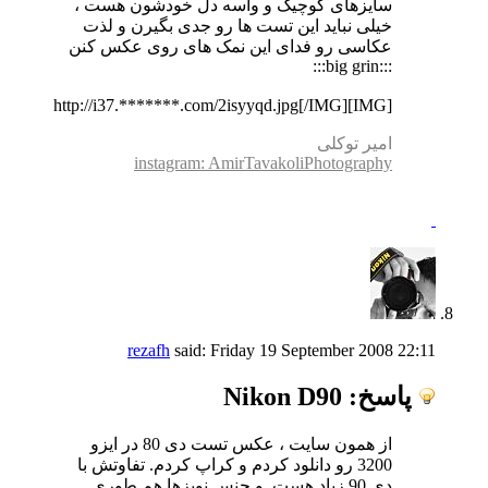
سایزهای کوچیک و واسه دل خودشون هست ،
خیلی نباید این تست ها رو جدی بگیرن و لذت
عکاسی رو فدای این نمک های روی عکس کنن
:::big grin:::
[IMG]http://i37.*******.com/2isyyqd.jpg[/IMG]
امیر توکلی
instagram: AmirTavakoliPhotography
rezafh
said:
Friday 19 September 2008
22:11
پاسخ: Nikon D90
از همون سایت ، عکس تست دی 80 در ایزو
3200 رو دانلود کردم و کراپ کردم. تفاوتش با
دی 90 زیاد هست. و جنس نویزها هم طوری