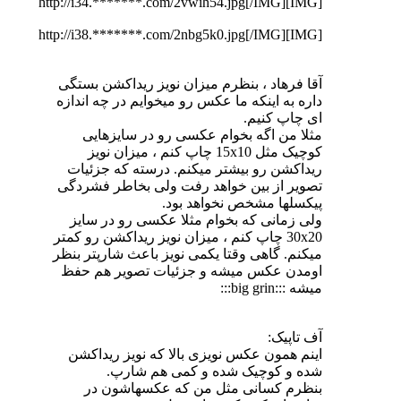
[IMG]http://i34.*******.com/2vwih54.jpg[/IMG]
[IMG]http://i38.*******.com/2nbg5k0.jpg[/IMG]
آقا فرهاد ، بنظرم میزان نویز ریداکشن بستگی
داره به اینکه ما عکس رو میخوایم در چه اندازه
ای چاپ کنیم.
مثلا من اگه بخوام عکسی رو در سایزهایی
کوچیک مثل 15x10 چاپ کنم ، میزان نویز
ریداکشن رو بیشتر میکنم. درسته که جزئیات
تصویر از بین خواهد رفت ولی بخاطر فشردگی
پیکسلها مشخص نخواهد بود.
ولی زمانی که بخوام مثلا عکسی رو در سایز
30x20 چاپ کنم ، میزان نویز ریداکشن رو کمتر
میکنم. گاهی وقتا یکمی نویز باعث شارپتر بنظر
اومدن عکس میشه و جزئیات تصویر هم حفظ
میشه :::big grin:::
آف تاپیک:
اینم همون عکس نویزی بالا که نویز ریداکشن
شده و کوچیک شده و کمی هم شارپ.
بنظرم کسانی مثل من که عکسهاشون در