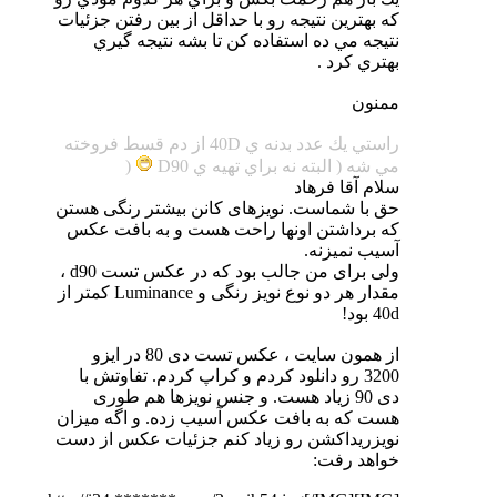
كه بهترين نتيجه رو با حداقل از بين رفتن جزئيات
نتيجه مي ده استفاده كن تا بشه نتيجه گيري
بهتري كرد .
ممنون
راستي يك عدد بدنه ي 40D از دم قسط فروخته
مي شه ( البته نه براي تهيه ي D90
(
سلام آقا فرهاد
حق با شماست. نویزهای کانن بیشتر رنگی هستن
که برداشتن اونها راحت هست و به بافت عکس
آسیب نمیزنه.
ولی برای من جالب بود که در عکس تست d90 ،
مقدار هر دو نوع نویز رنگی و Luminance کمتر از
40d بود!
از همون سایت ، عکس تست دی 80 در ایزو
3200 رو دانلود کردم و کراپ کردم. تفاوتش با
دی 90 زیاد هست. و جنس نویزها هم طوری
هست که به بافت عکس آسیب زده. و اگه میزان
نویزریداکشن رو زیاد کنم جزئیات عکس از دست
خواهد رفت: