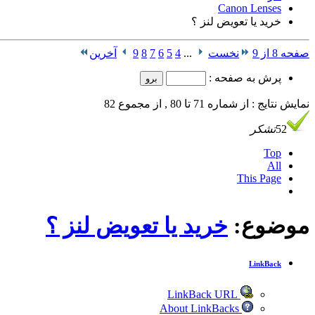
Canon Lenses
خريد يا تعويض لنز ؟
صفحه 8 از 9
نخست
...
4
5
6
7
8
9
آخرین
پرش به صفحه :
نمایش نتایج : از شماره 71 تا 80 , از مجموع 82
52
تشکر
Top
All
This Page
موضوع:
خريد يا تعويض لنز ؟
LinkBack
LinkBack URL
About LinkBacks