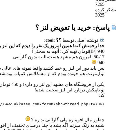
7265
تشکر کرده
3025
پاسخ: خريد يا تعويض لنز ؟
نوشته اصلی توسط
؟؟ :cool:
خدا رحمتش کنه! همین امروز یک نفر را دیدم که این لنز را
940 [/B]تومان تهیه کرد؛ آنهم به سختی!
50-17 تامرون هم مشهد هست،البته بدون گارانتی.
940
پس باید دور این لنز رو خط کشید واقعا نمونه های عالی 
تو اینترنت هم خونده بودم که از مشکلاتش کمیاب بودنشه
یکی از فروشگاه های مشهد این لنز رو داره! و 450 تومان میفروشه!مال آفومار هست انگار ولی گارانتی نداره!
تو تاپیکش درباره این لنز صحبت شده!
کد:
//www.akkasee.com/forum/showthread.php?t=7067
چطور مال افوماره ولی گارانتی نداره ؟
شنبه یه زنگ میزنم اگه بشه با چند درصدی تخفیف از اف