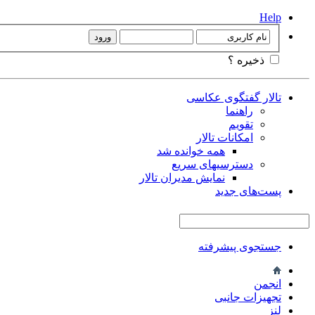
Help
ذخیره ؟
تالار گفتگوی عکاسی
راهنما
تقویم
امکانات تالار
همه خوانده شد
دسترسیهای سریع
نمایش مدیران تالار
پست‌های جدید
جستجوی پیشرفته
انجمن
تجهيزات جانبی
لنز