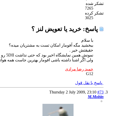
تشکر شده
7265
تشکر کرده
3025
پاسخ: خريد يا تعويض لنز ؟
با سلام
ببخشید مگه آفومار امکان تست به مشتریان میده؟
حقیقتش خیر .
نمونش همین نمایشگاه اخیر بود که حتی نذاشت 5DII رو روشن کنی چه برسه به تست لنز
ولی اگر اشنا داشته باشی افومار بهترین جاست همه هواتو
حمید رضا مرادی
G12
پاسخ با نقل قول
Thursday 2 July 2009,
23:10
#73
M.Mobin