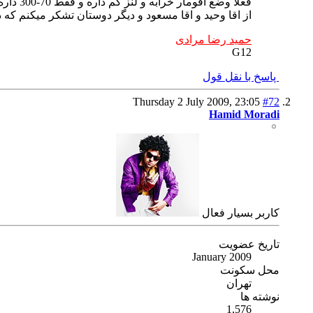
فعلا وضع افومار خرابه و لنز کم داره و فقط 70-300 داره و 100-300 F/5.6 L (اونم یواشکی داره )
از اقا وحید و اقا مسعود و دیگر دوستان تشکر میکنم که
حمید رضا مرادی
G12
پاسخ با نقل قول
Thursday 2 July 2009,
23:05
#72
Hamid Moradi
كاربر بسیار فعال
تاریخ عضویت
January 2009
محل سکونت
تهران
نوشته ها
1,576