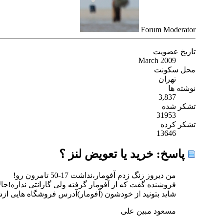
Forum Moderator
تاریخ عضویت
March 2009
محل سکونت
تهران
نوشته ها
3,837
تشکر شده
31953
تشکر کرده
13646
پاسخ: خريد يا تعويض لنز ؟
من دیروز زنگ زدم آفومار،نداشت 17-50 تامرون رو!
فروشنده گفت که از آفومار گرفته ولی گارانتی نداره!حا
شاید بتونید از خودشون (آفومار)آدرس فروشگاه هایی ازشون
مسعود مبین علی