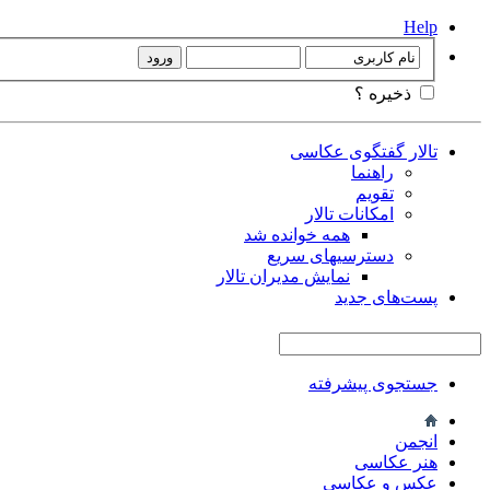
Help
ذخیره ؟
تالار گفتگوی عکاسی
راهنما
تقویم
امکانات تالار
همه خوانده شد
دسترسیهای سریع
نمایش مدیران تالار
پست‌های جدید
جستجوی پیشرفته
انجمن
هنر عکاسی
عکس و عکاسی