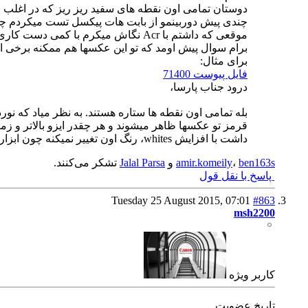
دوستان تمامی اون نقطه های سفید ریز ریز که در اغلب عک
چندی پیش دوربینمو از بابت هات پیکسل تست میکردم چند
موقعی که داشتم با Acr نگاش میکرم با کمی دست کاری اکسپوزو whites مشابه همین نقطه ها تو عکس ایجاد شد
برام سوال پیش اومد که تو این عکسها هم ممکنه برخی ا
برای مثال:
فایل پیوست 71400
درود جناب پارسا،
بله تمامی اون نقطه ها ستاره هستند. به نظر میاد که نور
قرمز تو عکسها ظاهر میشوند و هر چقدر ایزو بالاتر و ز
داشت با افزایش whites، رنگ اون تغییر نمیکنه چون ابزار فوق فقط بر روی رنگ سفید تاثیر داره و مقدار اون رو کم یا زیاد میکنه حال آنکه هات پیکسل ها سفید نیستند.
ben163s
،
amir.komeily
و
Jalal Parsa
تشکر می‌کنند.
پاسخ با نقل قول
Tuesday 25 August 2015,
07:01
#863
msh2200
كاربر ويژه
تاریخ عضویت