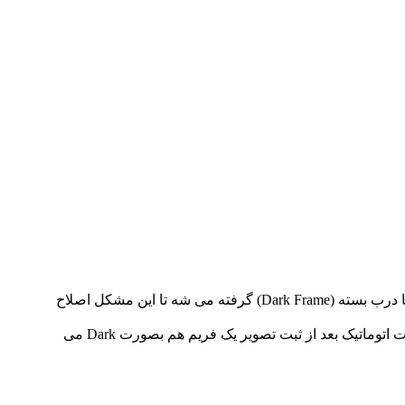
برای همین منظور هم در شرایط محیطی یکسان پس از ثبت تصویر با تنظیماتی که برای ثبت عکس صورت گرفته یک فریم هم با درب بسته (Dark Frame) گرفته می شه تا این مشکل اصلاح
البته دوربین های کنون از مدل هایی مثل 10D (قبلش رو اطلاعی ندارم) سیستم Long Noise Reduction داشتند که خودش بصورت اتوماتیک بعد از ثبت تصویر یک فریم هم بصورت Dark می