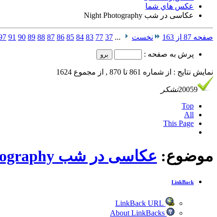
عكس هاي شما
عکاسی در شب Night Photography
صفحه 87 از 163
نخست
...
37
77
83
84
85
86
87
88
89
90
91
97
پرش به صفحه :
نمایش نتایج : از شماره 861 تا 870 , از مجموع 1624
20059
تشکر
Top
All
This Page
موضوع:
عکاسی در شب Night Photography
LinkBack
LinkBack URL
About LinkBacks