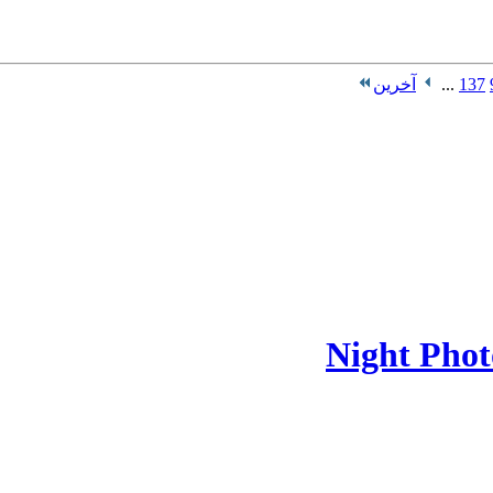
137
...
آخرین