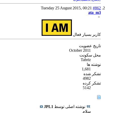
Tuesday 25 August 2015,
00:21
#862
ata_m3
كاربر بسیار فعال
تاریخ عضویت
October 2011
محل سکونت
Tabriz
نوشته ها
1,681
تشکر شده
4982
تشکر کرده
5142
نوشته اصلی توسط
JPL1
سلام