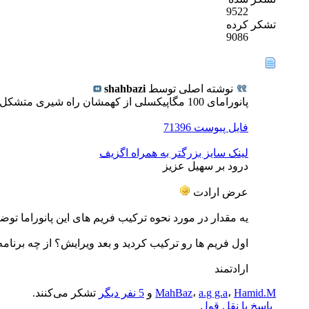
9522
تشکر کرده
9086
نوشته اصلی توسط
shahbazi
پانورامای 100 مگاپیکسلی از کهمشان راه شیری متشکل از 12 فریم افقی
فایل پیوست 71396
لینک سایز بزرگتر به همراه اگزیف
درود بر سهیل عزیز
عرض ارادت
یه مقدار در مورد نحوه ترکیب فریم های این پانوراما توض
اول فریم ها رو ترکیب کردید و بعد ویرایش؟ از چه برنام
ارادتمند
Hamid.M
،
a.g g.a
،
MahBaz
و
5 نفر دیگر
تشکر می‌کنند.
پاسخ با نقل قول