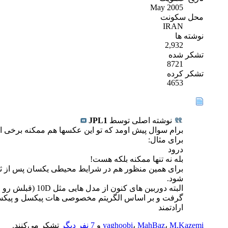
May 2005
محل سکونت
IRAN
نوشته ها
2,932
تشکر شده
8721
تشکر کرده
4653
نوشته اصلی توسط
JPL1
برام سوال پیش اومد که تو این عکسها هم ممکنه برخی ا
برای مثال:
درود
بله نه تنها ممکنه بلکه هست!
شود.
گرفت و بر اساس الگریتم مخصوصی هات پیکسل و پیکس
ارادتمند
M.Kazemi
،
MahBaz
،
yaghoobi
و
7 نفر دیگر
تشکر می‌کنند.