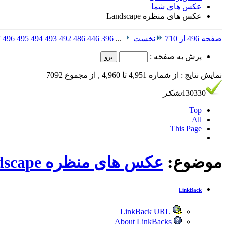
عكس هاي شما
عکس های منظره Landscape
صفحه 496 از 710
نخست
...
396
446
486
492
493
494
495
496
7
پرش به صفحه :
نمایش نتایج : از شماره 4,951 تا 4,960 , از مجموع 7092
130330
تشکر
Top
All
This Page
موضوع:
عکس های منظره Landscape
LinkBack
LinkBack URL
About LinkBacks