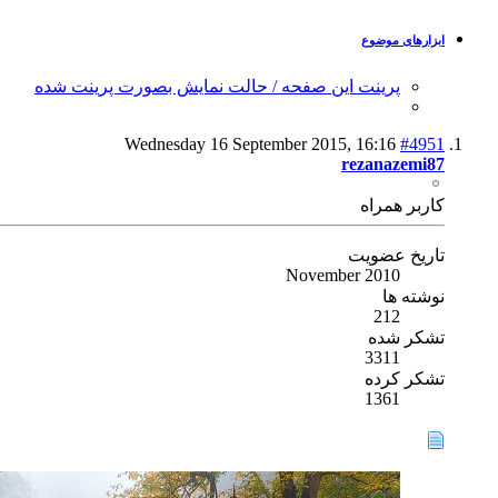
ابزارهای موضوع
پرینت این صفحه / حالت نمایش بصورت پرینت شده
Wednesday 16 September 2015,
16:16
#4951
rezanazemi87
كاربر همراه
تاریخ عضویت
November 2010
نوشته ها
212
تشکر شده
3311
تشکر کرده
1361