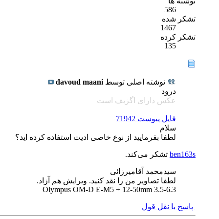
نوشته ها
586
تشکر شده
1467
تشکر کرده
135
نوشته اصلی توسط
davoud maani
درود
عکس دارای اگزیف است
فایل پیوست 71942
سلام
لطفا بفرمایید از نوع خاصی ادیت استفاده کرده اید؟
ben163s
تشکر می‌کند.
سیدمحمد آقامیرزائی
لطفا تصاویر من را نقد کنید. ویرایش هم آزاد.
Olympus OM-D E-M5 + 12-50mm 3.5-6.3
پاسخ با نقل قول