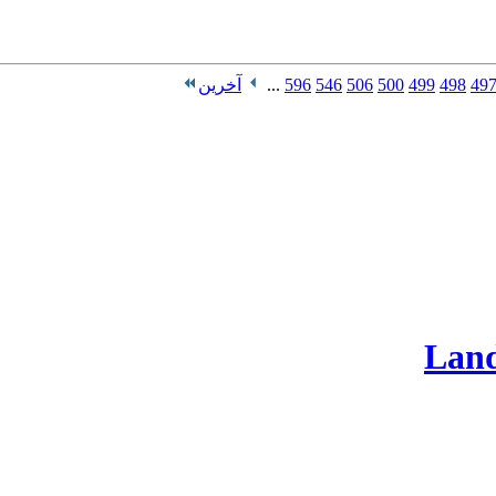
49
498
499
500
506
546
596
...
آخرین