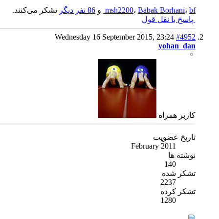
bf
،
Babak Borhani
،
msh2200
و
86 نفر دیگر
تشکر می‌کنند.
پاسخ با نقل قول
Wednesday 16 September 2015,
23:24
#4952
yohan_dan
كاربر همراه
تاریخ عضویت
February 2011
نوشته ها
140
تشکر شده
2237
تشکر کرده
1280