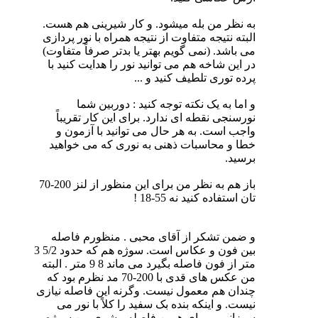
به نظر من بله میشود. و کار شیرینی هم هست.
البته نتیجه متفاوت از نتیجه همراه با نور پردازی
می باشد. (نمی گویم بهتر یا بدتر صرفاً متفاوت)
در این شاخه هم می توانید نور را هدایت کنید با
پرده توری تلطیف کنید و ...
و اما به یک نکته توجه کنید : دوربین شما
نورسنجی نقطه ای ندارد. برای این کار تقریباً
واجب است. به هر حال می توانید با آزمون و
خطا و محاسبات ذهنی به نوری که می خواهید
برسید.
باز هم به نظر من برای این منظور از لنز 200-70
تان استفاده کنید نه 55-18 !
و ضمن تشکر از آقای محبی . منظورم فاصله
بین فون و عکاس است. سوژه هم که حدود 5/2 3
متر از فون فاصله بگیرد می ماند 8 9 متر . البته
من عکس های قدی با 200-70 مد نظرم بود که
چندان هم معمول نیست. وگرنه این فاصله نیازی
نیست. و اینکه بنده بک سفید را کلاً با نور می
سوزانم. و برای همین فاصله بیشری بین سوژه و