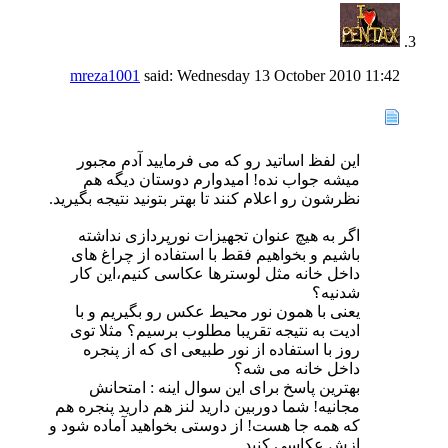
mreza1001
said:
Wednesday 13 October 2010
11:42
این لفظ اساتید رو که می فرمایید آدم مجبور
میشه جواب نده! امیدوارم دوستان دیگه هم
نظرشون رو اعلام کنند تا بهتر بتونید نتیجه بگیرید.
اگر به هیچ عنوان تجهیزات نورپردازی نداشته
باشیم و بخواهیم فقط با استفاده از چراغ های
داخل خانه مثل لوسترها عکاسی کنیم،این کار
شدنیه؟
یعنی با همون نور محیط عکس رو بگیریم و با
ادیت به نتیجه تقریبا مطلوب برسیم؟ مثلا توی
روز با استفاده از نور طبیعی ای که از پنجره
داخل خانه می شه؟
بهترین پاسخ برای این سوال اینه : امتحانش
مجانیه! شما دوربین دارید لنز هم دارید پنجره هم
که همه جا هست! از دوستی بخواهید آماده شود و
ازش عکاسی کنید.