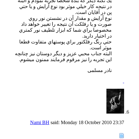
يك نكته ديگر كه بنده شخصا تجربه نمودم و البته
در نتيجه كار خيلي موثر بود نوع آرايش و يا حتي
پن در آقايان است.
نوع آرايش و مقدار آن در نشستن نور روي
صورت و يا رفلكت آن نتيجه را تغيير خواهد داد
مخصوصا براي شما كه ابزار تلطيف نور كمتري
در اختيار داريد.
حتي رنگ رفلكتور براي پوستهاي متفاوت قطعا
موثر است.
البته جناب محبي عزيز و ديگر دوستان نيز چنانچه
اين تجربه را نيز مرقوم فرمايند ممنون ميشوم.
نادر مسلمی
Nami BH
said:
Monday 18 October 2010
23:37