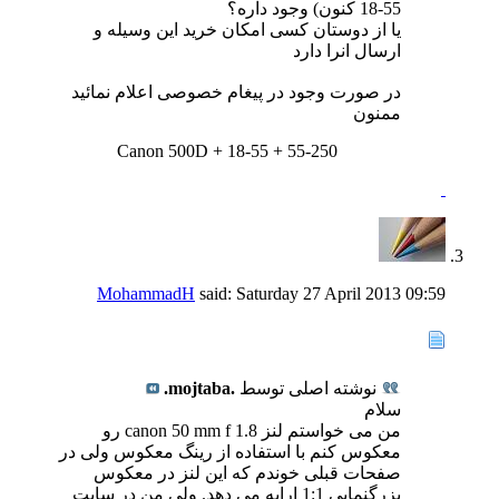
55-18 کنون) وجود داره؟
یا از دوستان کسی امکان خرید این وسیله و
ارسال انرا دارد
در صورت وجود در پیغام خصوصی اعلام نمائید
ممنون
Canon 500D + 18-55 + 55-250
MohammadH
said:
Saturday 27 April 2013
09:59
نوشته اصلی توسط
.mojtaba.
سلام
من می خواستم لنز canon 50 mm f 1.8 رو
معکوس کنم با استفاده از رینگ معکوس ولی در
صفحات قبلی خوندم که این لنز در معکوس
بزرگنمایی 1:1 ارایه می دهد. ولی من در سایت