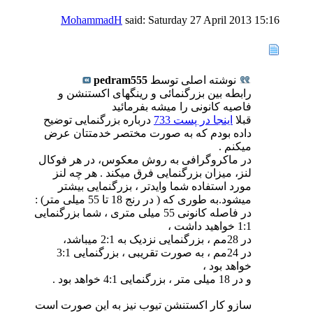
MohammadH
said:
Saturday 27 April 2013
15:16
نوشته اصلی توسط
pedram555
رابطه بین بزرگنمائی و رینگهای اکستنشن و
فاصیه کانونی را میشه بفرمائید
قبلا
اینجا در پست 733
درباره بزرگنمایی توضیح
داده بودم که به صورت مختصر خدمتتان عرض
میکنم .
در ماکروگرافی به روش معکوس، در هر فوکال
لنز، میزان بزرگنمایی فرق میکند . هر چه لنز
مورد استفاده شما وایدتر ، بزرگنمایی بیشتر
میشود.به طوری که ( در رنج 18 تا 55 میلی متر) :
در فاصله کانونی 55 میلی متری ، شما بزرگنمایی
1:1 خواهید داشت ،
در 28مم ، بزرگنمایی نزدیک به 2:1 میباشد،
در 24مم ، به صورت تقریبی ، بزرگنمایی 3:1
خواهد بود ،
و در 18 میلی متر ، بزرگنمایی 4:1 خواهد بود .
سازو کار اکستنشن تیوب نیز به این صورت است