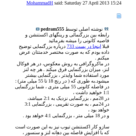
MohammadH
said:
Saturday 27 April 2013
15:24
نوشته اصلی توسط
pedram555
رابطه بین بزرگنمائی و رینگهای اکستنشن و
فاصیه کانونی را میشه بفرمائید
قبلا
اینجا در پست 733
درباره بزرگنمایی توضیح
داده بودم که به صورت مختصر خدمتتان عرض
میکنم .
در ماکروگرافی به روش معکوس، در هر فوکال
لنز، میزان بزرگنمایی فرق میکند . هر چه لنز
مورد استفاده شما وایدتر ، بزرگنمایی بیشتر
میشود.به طوری که ( در رنج 18 تا 55 میلی متر) :
در فاصله کانونی 55 میلی متری ، شما بزرگنمایی
1:1 خواهید داشت ،
در 28مم ، بزرگنمایی نزدیک به 2:1 میباشد،
در 24مم ، به صورت تقریبی ، بزرگنمایی 3:1
خواهد بود ،
و در 18 میلی متر ، بزرگنمایی 4:1 خواهد بود .
سازو کار اکستنشن تیوب نیز به این صورت است
که با افزایش فاصله بین دهانه لنز و سنسور ،