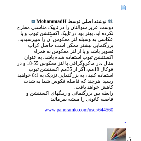
نوشته اصلی توسط
MohammadH
دوست عزیز سوالتان را در تاپیک مناسبی مطرح
نکرده اید. بهتر بود در تاپیک اکستنشن تیوب و یا
عکاسی به وسیله لنز معکوس آن را میپرسیدید.
بزرگنمایی بیشتر ممکن است حاصل کراپ
تصویر باشد و یا از لنز معکوس به همراه
اکستنشن تیوب استفاده شده باشد. به عنوان
مثال ،در ماکروگرافی با لنز معکوس 55-18 و در
فوکال 18مم، اگر از 35مم اکستنشن تیوب
استفاده کنید ، به بزرگنمایی نزدیک به 8:1 خواهید
رسید. هرچند که فاصله فکوس شما به شدت
کاهش خواهد یافت.
رابطه بین بزرگنمائی و رینگهای اکستنشن و
فاصیه کانونی را میشه بفرمائید
www.panoramio.com/user/644560