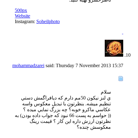
500px
Website
Instagram:
Soheilphoto
mohammadzarei
said:
Thursday 7 November 2013
15:37
سلام
ي لنز نيكون 50مم دارم كه ديافراگمش دستي
تنظيم ميشه. بنظرتون با تبديل معكوس واسه
عكاسي ماكرو خوبه؟ چه بزرگ نمايي ميده ؟
(( حواسم به پست 66 نبود كه جواب داده بودن) به
نظرتون ارزش داره اين كار ؟ قيمت رينگ
معكوسش چنده؟