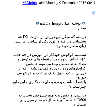
M.Mobin
said:
Monday 9 December 2013
00:11
نوشته اصلی توسط
a.g g.a
سلام
درسته که میگن این دوربین از ماونت DX هم
پشتیبانی می کنه ؟ (توی یکی از سایتای فارسی
زبان معتبر خوندم )
سیستم فوکوس خودکار این دوربین در چه حدیه
؟ (از لحاض نحوه چینش نقطه های فوکوس و
تعداد نقاط صلیبی و...) می تونه جانشین
کراپدارهای رده بالای دو کمپانی بشه ؟ کلا این
دوربین به درد سوژه های پر جنب و جوش می
خوره؟
یا فقط مناسب پرتره و طبیعت نگاری و این طور
چیزاست ؟
درزبندی و جنس بدنه هیچ پیشرفتی نسبت به
D600 نداشته ؟ و بدنه باز هم تمام منیزیومی
نیست ؟