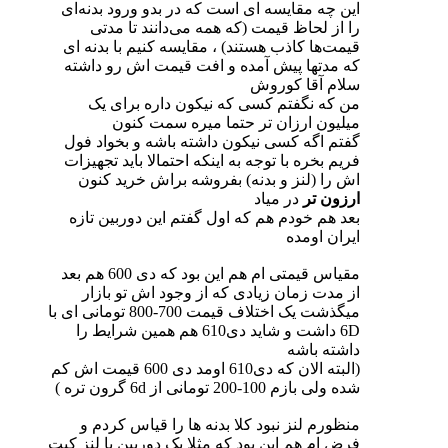
این چه مقایسه ای است که در بدو ورود بدنه‌ای
را از لحاظ قیمت (که همه می‌دانند تا مدتی
قیمت‌ها کاذب هستند) ، مقایسه کنیم با بدنه ای
که مدتها پیش آمده و افت قیمت اش رو داشته
سلام آقا کوروش
من که نگفتم کسی که نیکون داره برای یک
میلیون ارزان تر
حتما
میره سمت کنون
گفتم اگه کسی نیکون داشته باشه و بخواد فول
فریم بخره با توجه به اینکه احتمالا باید تجهیزات
اش را (لنز و بدنه) بفروشه براش خرید کنون
ارزون تر
در میاد
بعد هم خودم هم که اول گفتم این دوربین تازه
ایران اومده
مقیاس قیمتی ام هم این بود که دی 600 هم بعد
از مدت زمان زیادی که از وجود اش تو بازار
میگذشت یک اختلاف قیمت 700-800 تومانی ای با
6D داشت و شاید دی610 هم همین شرایط را
داشته باشه
(البته الان که دی610 اومد دی 600 قیمت اش کم
شده ولی بازم 100-200 تومانی از 6d گرون تره )
منظورم لنز نبود کلا بدنه ها را قیاس کردم و
فرض ام هم این بود که مثلا یک دوربین با لنز کیت