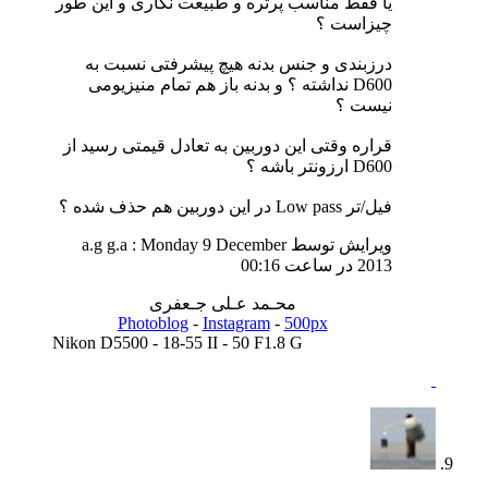
یا فقط مناسب پرتره و طبیعت نگاری و این طور
چیزاست ؟
درزبندی و جنس بدنه هیچ پیشرفتی نسبت به
D600 نداشته ؟ و بدنه باز هم تمام منیزیومی
نیست ؟
قراره وقتی این دوربین به تعادل قیمتی رسید از
D600 ارزونتر باشه ؟
فیل/تر Low pass در این دوربین هم حذف شده ؟
ویرایش توسط a.g g.a : Monday 9 December
2013 در ساعت
00:16
محـمد عـلی جـعفری
Photoblog
-
Instagram
-
500px
Nikon D5500 - 18-55 II - 50 F1.8 G