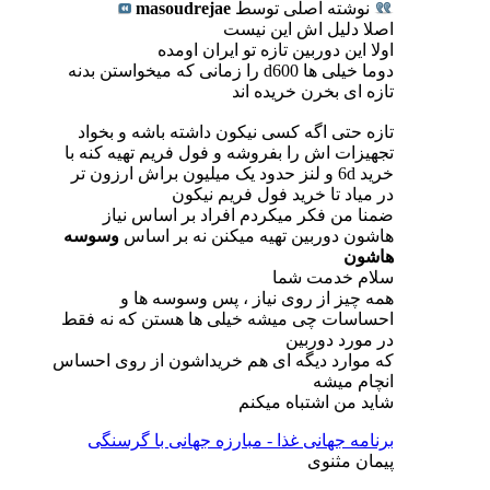
نوشته اصلی توسط
masoudrejae
اصلا دلیل اش این نیست
اولا این دوربین تازه تو ایران اومده
دوما خیلی ها d600 را زمانی که میخواستن بدنه
تازه ای بخرن خریده اند
تازه حتی اگه کسی نیکون داشته باشه و بخواد
تجهیزات اش را بفروشه و فول فریم تهیه کنه با
خرید 6d و لنز حدود یک میلیون براش ارزون تر
در میاد تا خرید فول فریم نیکون
ضمنا من فکر میکردم افراد بر اساس نیاز
هاشون دوربین تهیه میکنن نه بر اساس
وسوسه
هاشون
سلام خدمت شما
همه چیز از روی نیاز ، پس وسوسه ها و
احساسات چی میشه خیلی ها هستن که نه فقط
در مورد دوربین
که موارد دیگه ای هم خریداشون از روی احساس
انچام میشه
شاید من اشتباه میکنم
برنامه جهانی غذا - مبارزه جهانی با گرسنگی
پیمان مثنوی