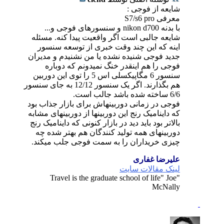
شایعه از فوجی :
معرفی S7/s6 pro
با بدنه nikon d700 و سنسورهای فوجی و...
شایعه جالبی است اگر واقعیت پیدا کنه. مسئله
اینه که این چند وقت خبری از توسعه سنسور
جدید فوجی شنیده نشده یا من نشنیدم و مدیران
فوجی را هم اینقدر خنگ نمیدونم که دوباره
سنسور 6 مگاپیکسلی اس 5 را توی این دوربین
هم بگذارند. اگر یک سنسور 12/12 به جای سنسور
6/6 ساخته شده باشد جالب است.
فوجی در زمانی دوربینهاش برای بازار جذاب بود
که داینامیک رنج این دوربینها از دوربینهای مشابه
بالاتر بود باید دید در بازار کنونی که داینامیک رنج
دوربینهای همه تولید کنندگان هم بهتر شده چه
چیزی خریداران را به سمت فوجی جلب میکند.
علیرضا غفاری
لینک مقالات سایت
"Travel is the graduate school of life" Joe
McNally