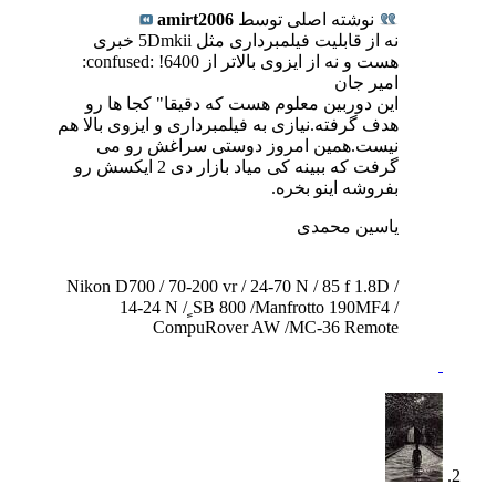
نوشته اصلی توسط
amirt2006
نه از قابلیت فیلمبرداری مثل 5Dmkii خبری
هست و نه از ایزوی بالاتر از 6400! :confused:
امیر جان
این دوربین معلوم هست که دقیقا" کجا ها رو
هدف گرفته.نیازی به فیلمبرداری و ایزوی بالا هم
نیست.همین امروز دوستی سراغش رو می
گرفت که ببینه کی میاد بازار دی 2 ایکسش رو
بفروشه اینو بخره.
یاسین محمدی
Nikon D700 / 70-200 vr / 24-70 N / 85 f 1.8D /
14-24 N / ٍSB 800 /Manfrotto 190MF4 /
CompuRover AW /MC-36 Remote