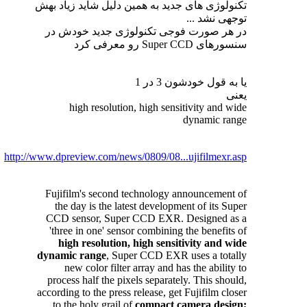
تکنولوژی های جدید به همین دلیل شاید زیاد بهش
توجهی نشد ...
در هر صورت فوجی تکنولوژی جدید خودش در
سنسورهای Super CCD رو معرفی کرد
یا به قول خودشون 3 در 1
یعنی
high resolution, high sensitivity and wide
dynamic range
http://www.dpreview.com/news/0809/08...ujifilmexr.asp
Fujifilm's second technology announcement of
the day is the latest development of its Super
CCD sensor, Super CCD EXR. Designed as a
'three in one' sensor combining the benefits of
high resolution, high sensitivity and wide
dynamic range
, Super CCD EXR uses a totally
new color filter array and has the ability to
process half the pixels separately. This should,
according to the press release, get Fujifilm closer
to the holy grail of
compact camera design;