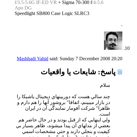
f/3.5-5.6G IF-ED VR
+ Sigma 70-300 f
/4-5.6
Apo DG
Speedlight SB800 Case Logic SLRC3
Mashhadi Vahid
said:
Sunday 7 December 2008
20:20
پاسخ: شايعات يا واقعيات
سلام
چند سالي هست كه دوربينهاي ديجيتال ياشيكا را
در بازار ميبينم، اتفاقا" بروشور آنها را هم دارم و
ظاهرا" شركت آفومار نمايندگي آن در ايران
است.
ولي اينهايي كه از قبل بودند و در حال حاضر هم
بعضي از مدلهاي آن پيدا ميشوند، ظاهر بسيار بي
كيفيت و بنجلي دارند و حتي مشخصات اسمي