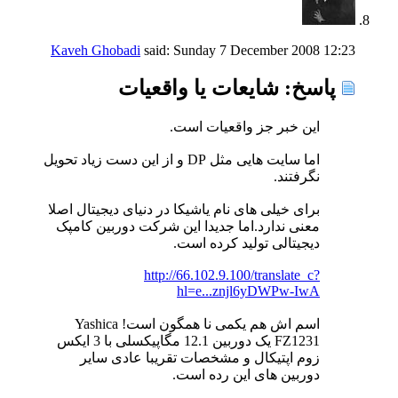
Kaveh Ghobadi
said:
Sunday 7 December 2008
12:23
پاسخ: شايعات يا واقعيات
این خبر جز واقعیات است.
اما سایت هایی مثل DP و از این دست زیاد تحویل
نگرفتند.
برای خیلی های نام یاشیکا در دنیای دیجیتال اصلا
معنی ندارد.اما جدیدا این شرکت دوربین کامپک
دیجیتالی تولید کرده است.
http://66.102.9.100/translate_c?
hl=e...znjl6yDWPw-IwA
اسم اش هم یکمی نا همگون است! Yashica
FZ1231 یک دوربین 12.1 مگاپیکسلی با 3 ایکس
زوم اپتیکال و مشخصات تقریبا عادی سایر
دوربین های این رده است.