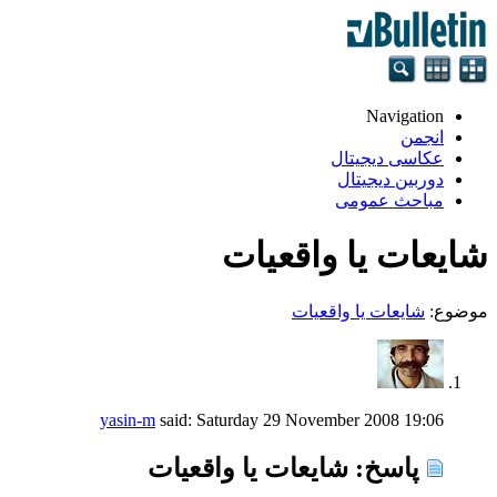
Navigation
انجمن
عکاسی دیجیتال
دوربین دیجیتال
مباحث عمومی
شايعات يا واقعيات
موضوع:
شايعات يا واقعيات
yasin-m
said:
Saturday 29 November 2008
19:06
پاسخ: شايعات يا واقعيات