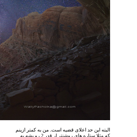
البته این حد اعلای قضیه است. من به کمتر ازینم
که مثلا ستاره های روشنتر ار قدر 2 رو بشه به