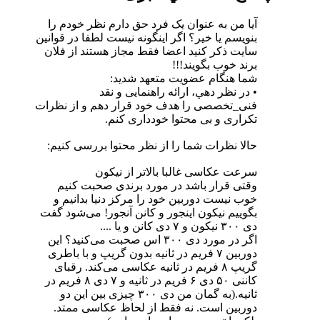
آیا من به عنوان یک فرد حق دارم نظر خودم را
بنویسم یا خیر؟ اگر اینگونه نیست لطفا در قوانین
سایت ذکر کنید اعضا فقط مجاز هستند از فلان
برند خوب بگویند!!!
شما هنگام عضویت متعهد شدید:
• در نظر دهي، ارائه راهنمايی و نقد
فنی_تخصصی را هدف خود قرار دهم و از نظرات
تكراری و بی محتوا خودداری کنم.
حالا نظرات شما را از نظر محتوا بررسی کنیم:
سرعت عکاسی غالبا بالاتر از نیکون
وقتی قرار باشد در مورد برندی صحبت کنیم
خوب نیست دوربین خود را مرکز دنیا بدانیم و
بگوییم نیکون اینجور و کانن آنجور! می‌شود گفت
دی ۳۰۰ نیکون و ۷ دی کانن و یا ....
اگر در مورد دی ۳۰۰ اس صحبت می‌کنید؟ این
دوربین ۷ فریم در ثانیه بدون گریپ و با باطری
گریپ ۸ فریم در ثانیه عکاسی می‌کند. رقبای
کاننی ۵۰ دی ۶ فریم در ثانیه و ۷ دی ۸ فریم در
ثانیه.(به گمان من دی ۳۰۰ چیزی بین این دو
دوربین است. نه فقط از لحاظ عکاسی ممتد.