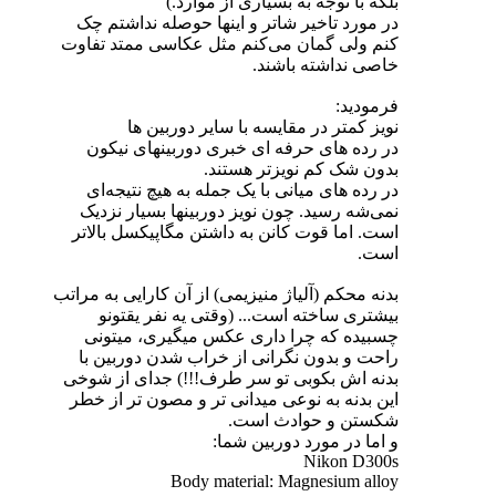
بلکه با توجه به بسیاری از موارد.)
در مورد تاخیر شاتر و اینها حوصله نداشتم چک
کنم ولی گمان می‌کنم مثل عکاسی ممتد تفاوت
خاصی نداشته باشند.
فرمودید:
نویز کمتر در مقایسه با سایر دوربین ها
در رده های حرفه ای خبری دوربینهای نیکون
بدون شک کم نویزتر هستند.
در رده های میانی با یک جمله به هیچ نتیجه‌ای
نمی‌شه رسید. چون نویز دوربینها بسیار نزدیک
است. اما قوت کانن به داشتن مگاپیکسل بالاتر
است.
بدنه محکم (آلیاژ منیزیمی) از آن کارایی به مراتب
بیشتری ساخته است... (وقتی یه نفر یقتونو
چسبیده که چرا داری عکس میگیری، میتونی
راحت و بدون نگرانی از خراب شدن دوربین با
بدنه اش بکوبی تو سر طرف!!!) جدای از شوخی
این بدنه به نوعی میدانی تر و مصون تر از خطر
شکستن و حوادث است.
و اما در مورد دوربین شما:
Nikon D300s
Body material: Magnesium alloy