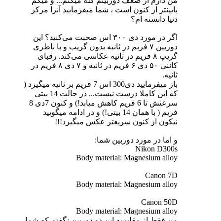
من دارم از ضعف دوربینم گله میکنم... و میگم
پایینتر از کنون است ، شما میفرمایید آنرا مرکز
دنیا دانسته ام؟
اگر در مورد دی ۳۰۰ اس صحبت می‌کنید؟ این
دوربین ۷ فریم در ثانیه بدون گریپ و با باطری
گریپ ۸ فریم در ثانیه عکاسی می‌کند. رقبای
کاننی ۵۰ دی ۶ فریم در ثانیه و ۷ دی ۸ فریم در
ثانیه.
باز میفرمایید دی300 اس 7 فریم بر ثانیه میگیرد (
که این کاملا درست نیست... در حالت 14 بیتی
سرعتش تا 6 فریم کاهش میابد!) و کنون 7دی 8
فریم ( با همان 14 بیتی!) و در ادامه میگویید
نیکون از کنون سریعتر عکس میگیرد!!!
و اما در مورد دوربین شما:
Nikon D300s
Body material: Magnesium alloy
Canon 7D
Body material: Magnesium alloy
Canon 50D
Body material: Magnesium alloy
من فقط از مقایسه این دو دوربین نگفتم که شما