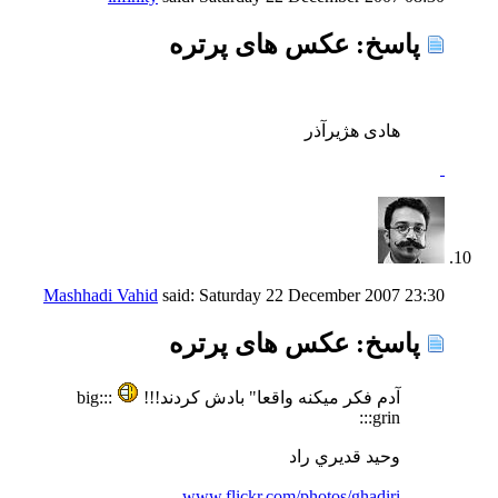
پاسخ: عكس های پرتره
هادی هژیرآذر
Mashhadi Vahid
said:
Saturday 22 December 2007
23:30
پاسخ: عكس های پرتره
آدم فكر میكنه واقعا" بادش كردند!!!
:::big
grin:::
وحيد قديري راد
www.flickr.com/photos/ghadiri