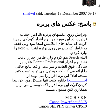
smaiwd
said:
Tuesday 18 December 2007
09:17
پاسخ: عكس های پرتره
ويرايش روي عكسهاي پرتره يك امر اجتناب
ناپذيره، در اين مورد من نرم افزار كوچكي رو پيدا
كردم كه شايد جاي اعلامش اينجا نبود ولي فقط
به خاطر كاربردرش روي پرتره اينجا اين Post را
وارد كردم.
البته Search هم كردم ولي ظاهرا چيزي يافت
نشد،نرم افزار Portrait Professional علاوه بر
سادگي فوق العاده و سرعت، واقعا نتايج جالبي
را ارائه مي كنه كه خودتون مي تونيد تست كنيد.
نسخه Trial اين نرم افزار را مي تونيد از
اينـــــــــــجا
دانلود كنيد، تنها مشكل من الان پيدا
كردن
كرك
اين نرم افزار اگه دوستان مي تونن
همكاري كنن ممنون ميشم.
M O H S E N
Canon
PowerShot
S3 IS
Canon SELPHY printer CP510