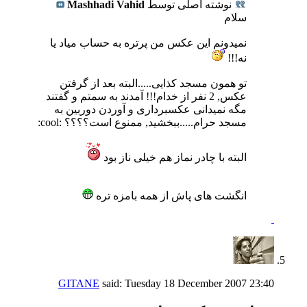
نوشته اصلی توسط
Mashhadi Vahid
سلام
نمیدونم این عكس من پرتره به حساب میاد یا
نه!!!
تو همون مسجد كذایی.....البته بعد از گرفتن
عكس, 2 نفر از خدام!!! آمدند به سمتم و گفتند
مگه نمیدانی عكسبرداری و آوردن دوربین به
مسجد حرام.....ببخشید, ممنوع است؟؟؟؟ :cool:
البته با چادر نماز هم خیلی ناز بود
انگشت های پاش از همه بامزه تره
GITANE
said:
Tuesday 18 December 2007
23:40