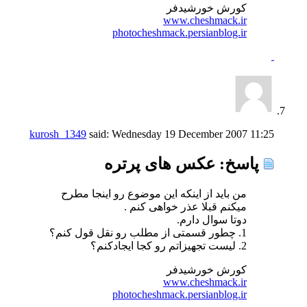
كورش خورشیدفر
www.cheshmack.ir
photocheshmack.persianblog.ir
kurosh_1349
said:
Wednesday 19 December 2007
11:25
پاسخ: عكس های پرتره
من باید از اینكه این موضوع رو اینجا مطرح
میكنم قبلا عذر خواهی كنم .
دوتا سوال دارم.
1. چطور قسمتی از مطلب رو نقل قول كنم؟
2. لیست تجهیزاتم رو كجا ایجادكنم؟
كورش خورشیدفر
www.cheshmack.ir
photocheshmack.persianblog.ir