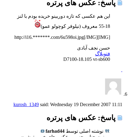
پاسخ: عكس های پرتره
این هم عكسی كه تازه دوربینو خریده بودم با لنز
18-55 معروف (نیلوفر كوچولو عمو)
[IMG]http://i16.*******.com/6u598oi.jpg[/IMG]
حسن نجف آبادی
فتوبلاگ
D7100-18.105 vr-sb600
kurosh_1349
said:
Wednesday 19 December 2007
11:11
پاسخ: عكس های پرتره
نوشته اصلی توسط
farhad44
ممنون جناب جسمی عكس های خوبی توشون