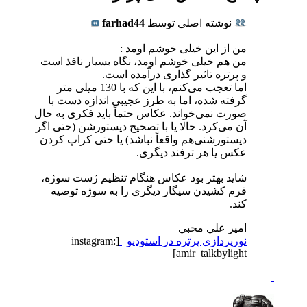
نوشته اصلی توسط
farhad44
من از این خیلی خوشم اومد :
من هم خیلی خوشم اومد، نگاه بسیار نافذ است
و پرتره تاثیر گذاری درآمده است.
اما تعجب می‌کنم، با این که با 130 میلی متر
گرفته شده، اما به طرز عجیبی اندازه دست با
صورت نمی‌خواند. عکاس حتماً باید فکری به حال
آن می‌کرد. حالا یا با تصحیح دیستورشن (حتی اگر
دیستورشنی‌هم واقعاً نباشد) یا حتی کراپ کردن
عکس یا هر ترفند دیگری.
شاید بهتر بود عکاس هنگام تنظیم ژست سوژه،
فرم کشیدن سیگار دیگری را به سوژه توصیه
کند.
امير علي محبي
نورپردازی پرتره در استودیو |
[instagram:
amir_talkbylight]