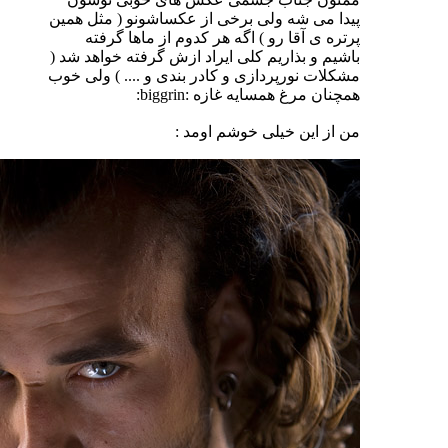
پیدا می شه ولی برخی از عكساشونو ( مثل همین
پرتره ی آقا رو ) اگه هر كدوم از ماها گرفته
باشیم و بذاریم كلی ایراد ازش گرفته خواهد شد (
مشكلات نورپردازی و كادر بندی و .... ) ولی خوب
همچنان مرغ همسایه غازه :biggrin:
من از این خیلی خوشم اومد :