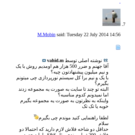
M.Mobin
said:
Tuesday 22 July 2014
14:56
نوشته اصلی توسط
vahid.m
آقا جهنم و ضرر 500 هزار هم اومدیم روش با یک
و نیم میلیون پیشنهادتون چیه؟
با یک و نیم برا کل سیستم نورپردازی چی میتونم
بگیرم؟
البته تو چند تا سایت به صورت یه مجموعه زدند
اما نمیدونم کدوم مناسبه؟
واینکه به نظرتون به صورت یه مجموعه بگیرم
خوبه یا تک تک
لطفا راهنمایی کنید موندم چی بگیرم
سلام
حداقل دو شاخه فلاش لازم دارید که احتمالا دو
فلاش 200 ژول برندی مثل S&S را باید حدود