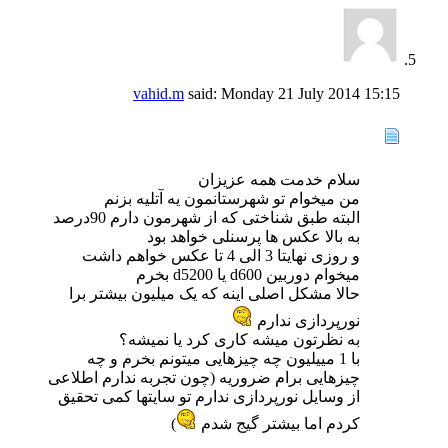
vahid.m
said:
Monday 21 July 2014
15:15
سلام خدمت همه عزیزان
من میخوام تو شهرستانمون یه آتلیه بزنم
البته طبق شناختی که از شهرمون دارم 90درصد
به بالا عکس ها پرسنلی خواهد بود
و روزی نهایتا 3 الی 4 تا عکس خواهم داشت
میخوام دوربین d600 یا d5200 بخرم
حالا مشکل اصلی اینه که یک میلیون بیشتر برا
نورپردازی ندارم
به نظرتون میشه کاری کرد یا نمیشه؟
با 1 مییلیون چه چیزهایی میتونم بخرم و چه
چیزهایی برام ضروریه (چون تجربه ندارم اطلاعی
از وسایل نورپردازی ندارم تو سایتها کمی تحقیق
کردم اما بیشتر گیج شدم
)