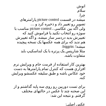
انوش
سلام
چرا.
میشه در قسمت picture control پارامترهای
تصویر رو تغییر داد و ذخیره کرد و ....
ولی اگه بین عکاسی ، picture control مناسب با
سوژه رو انتخاب نکنید یا فراموش کنید که
تغییرش بدید دردسر ساز میشه. و اگه تغییرش
هم ندید که برای همه عکسها یک نسخه پیچیده
میشه! :biggrin:
مثلا شارپنس یک پرتره با یک لنداسکیپ باید
متفاوت باشه.
بهترین کار استفاده از فرمت خام و ویرایش نرم
افزاری هست که کنترل تمام پارامترها به دست
خود عکاس باشه و طبق سلیقه عکسشو ویرایش
کنه.
برای تست دوربین رو روی سه پایه گذاشتم و از
این صحنه چند تا عکس در حالتهای مختلف
گرفتم. و نتیجه این شد:
عکس اصلی: