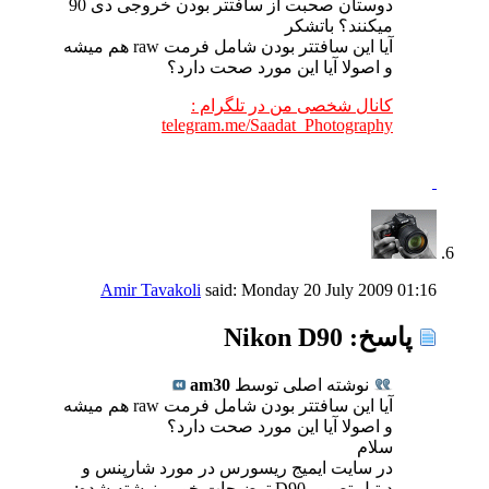
دوستان صحبت از سافتتر بودن خروجی دی 90
میکنند؟ باتشکر
آیا این سافتتر بودن شامل فرمت raw هم میشه
و اصولا آیا این مورد صحت دارد؟
کانال شخصی من در تلگرام :
telegram.me/Saadat_Photography
Amir Tavakoli
said:
Monday 20 July 2009
01:16
پاسخ: Nikon D90
نوشته اصلی توسط
am30
آیا این سافتتر بودن شامل فرمت raw هم میشه
و اصولا آیا این مورد صحت دارد؟
سلام
در سایت ایمیج ریسورس در مورد شارپنس و
دیتیل تصویر D90 توضیحات خوبی نوشته شده: