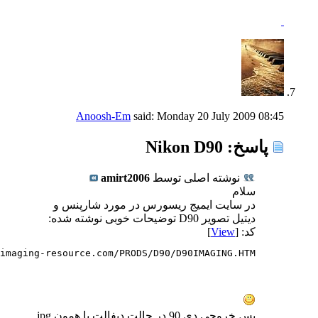
Anoosh-Em
said:
Monday 20 July 2009
08:45
پاسخ: Nikon D90
نوشته اصلی توسط
amirt2006
سلام
در سایت ایمیج ریسورس در مورد شارپنس و
دیتیل تصویر D90 توضیحات خوبی نوشته شده:
کد: [
View
]
imaging-resource.com/PRODS/D90/D90IMAGING.HTM
پس خروجی دی 90 در حالت دیفالت یا همون jpg