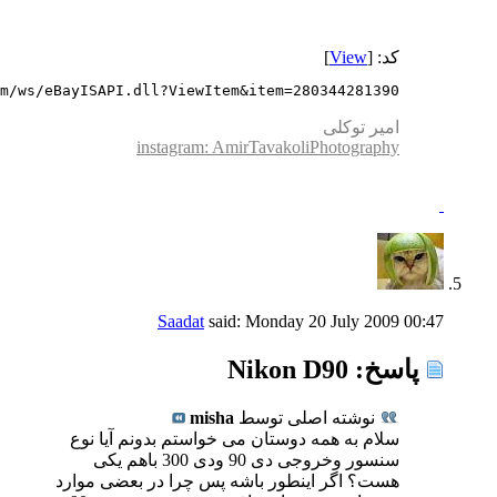
کد: [
View
]
m/ws/eBayISAPI.dll?ViewItem&item=280344281390
امیر توکلی
instagram: AmirTavakoliPhotography
Saadat
said:
Monday 20 July 2009
00:47
پاسخ: Nikon D90
نوشته اصلی توسط
misha
سلام به همه دوستان می خواستم بدونم آیا نوع
سنسور وخروجی دی 90 ودی 300 باهم یکی
هست؟ اگر اینطور باشه پس چرا در بعضی موارد