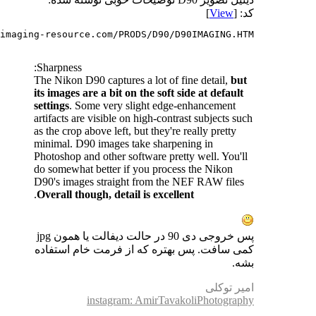
کد: [
View
]
imaging-resource.com/PRODS/D90/D90IMAGING.HTM
Sharpness:
The Nikon D90 captures a lot of fine detail,
but
its images are a bit on the soft side at default
settings
. Some very slight edge-enhancement
artifacts are visible on high-contrast subjects such
as the crop above left, but they're really pretty
minimal. D90 images take sharpening in
Photoshop and other software pretty well. You'll
do somewhat better if you process the Nikon
D90's images straight from the NEF RAW files
.
Overall though, detail is excellent
پس خروجی دی 90 در حالت دیفالت یا همون jpg
کمی سافت. پس بهتره که از فرمت خام استفاده
بشه.
امیر توکلی
instagram: AmirTavakoliPhotography