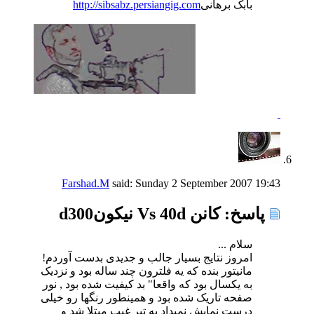
بابک برهانی
http://sibsabz.persiangig.com
Farshad.M
said:
Sunday 2 September 2007
19:43
پاسخ: كانن Vs 40d نیكونd300
سلام ...
امروز نتایج بسیار جالب و جدیدی بدست آوردم!
مانیتور بنده که یه فلترون چند ساله بود و نزدیک
به یکسال بود که واقعا" بد کیفیت شده بود , نور
صفحه تاریک شده بود و همینطور رنگها رو خیلی
درست نمایش نمیداد به تیر غیب مبتلا شد و