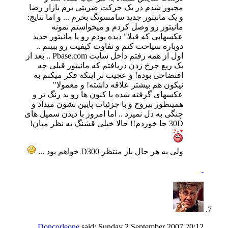
مجبور شدم در یک حرکت ضربتی برم بازار رضا
و یک مانیتور جدید سامسونگ بخرم ... و اما نتایج:
مانیتور رو وصل کردم و میخواستم نمونه
عکسهایی که قبلا" دیده بودم رو با مانیتور جدید
دوباره سیاحت کنم و تفاوت کیفیت رو ببینم ..
اول از همه رفتم داخل سایت Pbase.com .. بعد از
یک ربع چرخ زدن دریافتم که مانیتور قبلی چه
افتضاحی بوده! و عجیب تر اینکه فکر میکنم به
نیکون هم بیشتر علاقه داشته! و معمولا"
عکسهای گرفته شده با کنون ها رو بد رنگ تر و
همینطور بیروح و با جزئیات پایین نشون میداد و
چنگی به دل نمیزد .. اما امروز با دیدن سمپل های
30D جا خوردم!! حالا خیلی قشنگ به نظر میان!
ولی به هر حال باز منتظر D300 خواهم بود ...
Doncorleone
said:
Sunday 2 September 2007
20:12