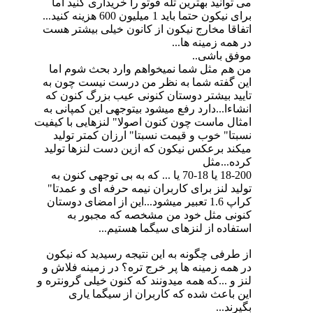
می توانید بهترین تله فوتو را خریداری کنید اما
برای نیکون حتما باید 1 میلیون 600 هزینه کنید...
اتفاقا مخارج نیکون از کانون خیلی بیشتر هست
در همه زمینه ها...
موفق باشی..
من هم مثل شما نمیخواهم وارد بحث شوم اما
این گفته شما به نظر من درست نیست چون به
تایید بیشتر دوستان کنونی عیب بزرگ کنون که
انشاءا...دارد رفع میشود بیتوجهی این کمپانی به
امثال ماست چون کنون اصولا" لنزهایی با کیفیت
نسبتا" خوب و قیمت نسبتا" ارزان کمتر تولید
میکند برعکس نیکون که ازین دست لنزها تولید
کرده...مثل
18-200 یا 18-70 یا ... که به بی توجهی کنون به
تولید لنز برای کاربران نیمه حرفه ای و عمدتا"
کراپ 1.6 تعبیر میشود...این از امضای دوستان
کنونی مثل خود من مشخصه که مجبور به
استفاده از لنزهای سیگما هستیم...
از طرفی چگونه به این نتیجه رسیدید که نیکون
در همه زمینه ها پر خرج تره؟ در زمینه فلاش و
لنز و ...که همه میدونند که کنون خیلی گرونتره و
این باعث شده که کاربران از سیگما یاری
بگیرند...