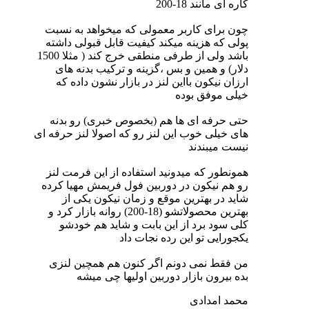
كاره ای مانند 18-200
چون برای كاربر معمولی كه میخواهد به نسبت
پولی كه هزینه میكند كیفیت قابل قبولی داشته
باشد ولی از طرفی منطقی خرج كند ( مثلا 1500
دلار) و همین و بس ،گزینه و تركیب بدنه های
ارزان نیكون بااین لنز در بازار نشون داده كه
خیلی موفق بوده
حتی حرفه ای ها هم (بخصوص خبری) رو بدنه
های خیلی خوب این لنز رو كه اصولا لنز حرفه ای
نیست میبندند
همونطور كه میدونید استفاده از این فرمت لنز
رو هم نیكون در دوربین فول فریمش مهیا كرده
شاید در بهترین موقع و زمان نیكون یكی از
بهترین محصولاتشو (18-200) روانه بازار كرد و
كلی سود برد از این بابت و شاید هم خودشو
یكجورایی تو این رده نجات داد
من فقط نمی دونم اگر كنون هم همچین لنزی
بده بیرون بازار دوربین اولیها چی میشه
محمد امدادی