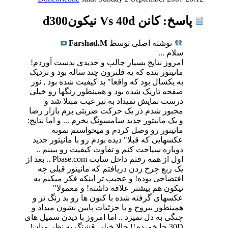
پاسخ: كانن Vs 40d نیكونd300
نوشته اصلی توسط
Farshad.M
سلام ...
امروز نتایج بسیار جالب و جدیدی بدست آوردم!
مانیتور بنده که یه فلترون چند ساله بود و نزدیک
به یکسال بود که واقعا" بد کیفیت شده بود , نور
صفحه تاریک شده بود و همینطور رنگها رو خیلی
درست نمایش نمیداد به تیر غیب مبتلا شد و
مجبور شدم در یک حرکت ضربتی برم بازار رضا
و یک مانیتور جدید سامسونگ بخرم ... و اما نتایج:
مانیتور رو وصل کردم و میخواستم نمونه
عکسهایی که قبلا" دیده بودم رو با مانیتور جدید
دوباره سیاحت کنم و تفاوت کیفیت رو ببینم ..
اول از همه رفتم داخل سایت Pbase.com .. بعد از
یک ربع چرخ زدن دریافتم که مانیتور قبلی چه
افتضاحی بوده! و عجیب تر اینکه فکر میکنم به
نیکون هم بیشتر علاقه داشته! و معمولا"
عکسهای گرفته شده با کنون ها رو بد رنگ تر و
همینطور بیروح و با جزئیات پایین نشون میداد و
چنگی به دل نمیزد .. اما امروز با دیدن سمپل های
30D جا خوردم!! حالا خیلی قشنگ به نظر میان!