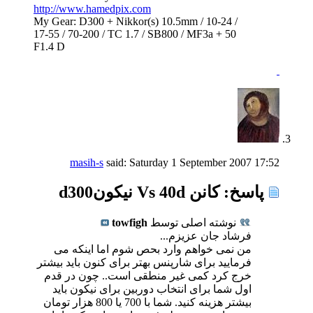
http://www.hamedpix.com
My Gear: D300 + Nikkor(s) 10.5mm / 10-24 /
17-55 / 70-200 / TC 1.7 / SB800 / MF3a + 50
F1.4 D
masih-s
said:
Saturday 1 September 2007
17:52
پاسخ: كانن Vs 40d نیكونd300
نوشته اصلی توسط
towfigh
فرشاد جان عزیزم...
من نمی خواهم وارد بحص شوم اما اینکه می
فرمایید برای شارپنس بهتر برای کنون باید بیشتر
خرج کرد کمی غیر منطقی است.. چون در قدم
اول شما برای انتخاب دوربین برای نیکون باید
بیشتر هزینه کنید. شما با 700 یا 800 هزار تومان