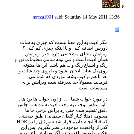
mreza1001
said:
Saturday 14 May 2011
13:36
مگر ادیت به این معنا نیست که چیزی به شات
دوربین اضافه کنی و یا اینکه چیزی کم کنی ؟
ویرایش معنای مشخصی دارد. خیر. ویرایش
همان ادیت است و می تونه شامل تنظیمات نور و
رنگ و اشباع رنگ و ... هم باشد. این ها میتونه
روی یک شات انجان بشود و یا روی چند شات و
بعد با هم ترکیب بشه. موردی که شما می
فرمایید معمولاً حد پذیرفته شده ویرایش برای
مسابقات است.
در مورد جواب شما . . . از اون جواب ها بود ها . .
. این عکس وجب به وجب ادیت شده همه جاش
دقیق تنظیم شده حتی رد براش برخی جا ها
معلومه (مثلاً کنار گلدان سیمانی) طبق صحبتی
که قبلاً انجام دادیم قرار شد سورئال را در HDR
گذر از واقعیت موجود در نظر بگیریم. پس این
عکس یا بهبود یافته یا نه. اگر ویرایش باعث پس