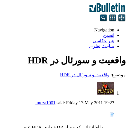
Navigation
انجمن
هنر عکاسی
مباحث نظری
واقعیت و سورئال در HDR
موضوع:
واقعیت و سورئال در HDR
mreza1001
said:
Friday 13 May 2011
19:23
با اطلاعاتی که من از HDR دارم. HDR عین