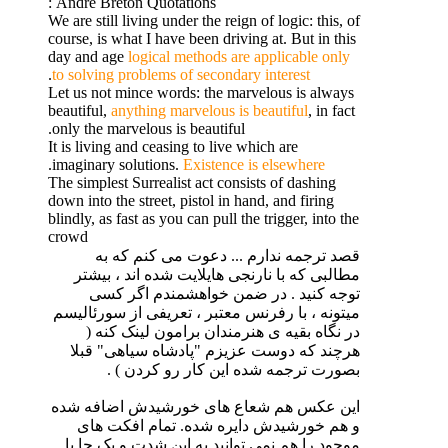
André Breton Quotations :
We are still living under the reign of logic: this, of
course, is what I have been driving at. But in this
day and age
logical methods are applicable only
.
to solving problems of secondary interest
Let us not mince words: the marvelous is always
beautiful,
anything marvelous is beautiful
, in fact
only the marvelous is beautiful.
It is living and ceasing to live which are
.
imaginary solutions.
Existence is elsewhere
The simplest Surrealist act consists of dashing
down into the street, pistol in hand, and firing
blindly, as fast as you can pull the trigger, into the
crowd
قصد ترجمه ندارم ... دعوت می کنم که به
مطالبی که با نارنجی هایلایت شده اند ، بیشتر
توجه کنید . در ضمن خواهشمندم اگر کسی
میتونه ، با رفرنس معتبر ، تعریفی از سورئالیسم
در نگاه بقیه ی هنرمندان برامون لینک کنه (
هرچند که دوست عزیزم "پادشاه سیاهی" قبلا
بصورت ترجمه شده این کار رو کردن ) .
این عکس هم شعاع های خورشیدش اضافه شده
و هم خورشیدش دایره شده. تمام افکت های
موجود را هم نمی توانید به این شدت و یک جا با