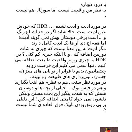
با درود دوباره
به نظر من واقعیت نیست اما سورئال هم نیست
.
در مورد ادیت و ادیت نشده . . . HDR که خودش
عین ادیت است. حالا شاید اگر در حد اشباع رنگ
و ... است برخی دوستان بهش نمی گویند ادیت!
اما همه اچ دی آر ها یک ادیت کامل دارند.
مگر ادیت به این معنا نیست که چیزی به شات
دوربین اضافه کنی و یا اینکه چیزی کم کنی ؟ در
HDR ما چیزی رو بر واقعیت طبیعت اضافه نمی
کنیم . تنها سعی می کنیم این فرصت رو به
چشمانمون بدیم تا فراتر از توانایی های مغز (نه
چشم) ، نورپردازی های طبیعت رو ببینه .
در مورد نظر سنجی هم به نظرم هم اینجا بگذارید
و هم در فیس بوک ... خیلی از بچه ها و دوستان
هستن که به شدت پیگیر این بحث هستن ولیکن
دلشون نمی خواد کامنتی اضافه کنن ؛ این دلیلی
بر بی رونق بودن تاپیک فوق العاده ی شما نیست
:)