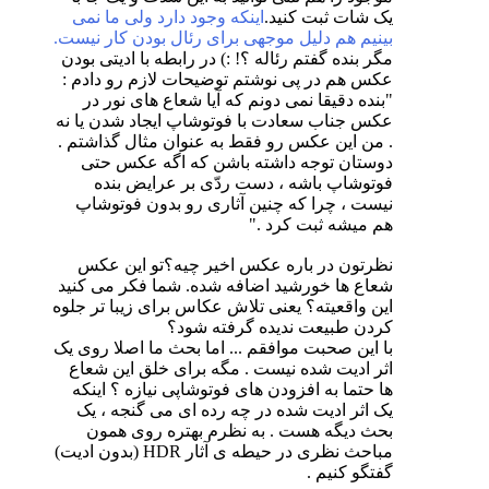
یک شات ثبت کنید.
اینکه وجود دارد ولی ما نمی
بینیم هم دلیل موجهی برای رئال بودن کار نیست.
مگر بنده گفتم رئاله ؟! :) در رابطه با ادیتی بودن
عکس هم در پی نوشتم توضیحات لازم رو دادم :
"بنده دقیقا نمی دونم که آیا شعاع های نور در
عکس جناب سعادت با فوتوشاپ ایجاد شدن یا نه
. من این عکس رو فقط به عنوان مثال گذاشتم .
دوستان توجه داشته باشن که اگه عکس حتی
فوتوشاپ باشه ، دست ردّی بر عرایض بنده
نیست ، چرا که چنین آثاری رو بدون فوتوشاپ
هم میشه ثبت کرد ."
نظرتون در باره عکس اخیر چیه؟تو این عکس
شعاع ها خورشید اضافه شده. شما فکر می کنید
این واقعیته؟ یعنی تلاش عکاس برای زیبا تر جلوه
کردن طبیعت ندیده گرفته شود؟
با این صحبت موافقم ... اما بحث ما اصلا روی یک
اثر ادیت شده نیست . مگه برای خلق این شعاع
ها حتما به افزودن های فوتوشاپی نیازه ؟ اینکه
یک اثر ادیت شده در چه رده ای می گنجه ، یک
بحث دیگه هست . به نظرم بهتره روی همون
مباحث نظری در حیطه ی آثار HDR (بدون ادیت)
گفتگو کنیم .