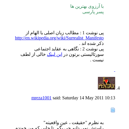
با آرزوی بهترین ها
پسر پارسی
پی نوشت 1 : مطالب زبان اصلی با الهام از
http://en.wikipedia.org/wiki/Surrealist_Manifesto
ذکر شده اند .
پی نوشت 2 : نگاهی به عقاید اجتماعی
سورئالیستی برتون در
این لینک
خالی از لطف
نیست .
mreza1001
said:
Saturday 14 May 2011
10:13
به نظرم "حقیقت ، عین واقعیته"
راستش نمی دانم چی بگم. تا جایی که من خوندم