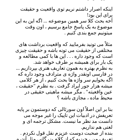
اینکه اصرار داشتم نریم توی واقعیت و حقیقت
برای این بود!
آخه بحث کلا سر همین موضوعه ... اگه این به این
موضوع به یک پاسخ جامع برسیم ، اون وقت
میتونیم جمع بندی کنیم .
مثلاً می تونید بفرمایید که واقعیت برداشت های
مختلفی از حقیقت می تونه باشه و حقیقت چیزی
است که وجود داره . . . این ها با کمی مطالعه و
یک بار برای همیشه بر طرف خواهد شد.
به نظرم بهتره به همون تعاریف هنری بپردازیم ...
در فارسی اونقدر واژه ی مترادف وجود داره که
اگه بخوایم سر واژه ها بحث کنیم ، از هر کلامی
میشه هزار جور ایراد گرفت . به نظرم "حقیقت ،
عین واقعیته" . مگر میشه ماهیتی حقیقی در
محیط ماده ، مجازی باشه ؟
بنا بر این اصلاً اون سورئالی که دوستمون بر پایه
تعریفش در ادبیات این تاپیک را غیر موجه می
دانست مد نظر ما نیست. مشکل ترجمه ای و
لغتی هم نداریم.
بنده از صحبت دوست عزیزم نقل قول نکردم .
تعریف من ، چیزیه که از کلام بزرگانی مثل آندره