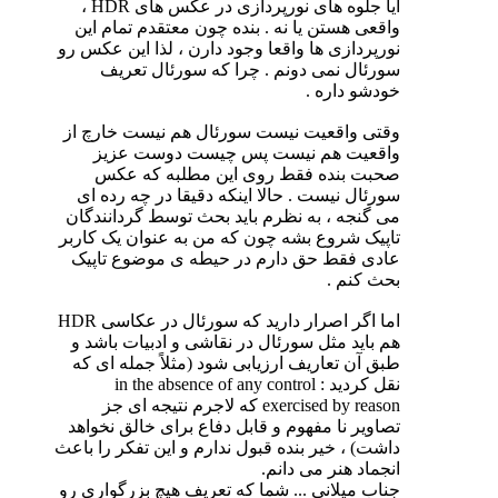
آیا جلوه های نورپردازی در عکس های HDR ،
واقعی هستن یا نه . بنده چون معتقدم تمام این
نورپردازی ها واقعا وجود دارن ، لذا این عکس رو
سورئال نمی دونم . چرا که سورئال تعریف
خودشو داره .
وقتی واقعیت نیست سورئال هم نیست خارچ از
واقعیت هم نیست پس چیست دوست عزیز
صحبت بنده فقط روی این مطلبه که عکس
سورئال نیست . حالا اینکه دقیقا در چه رده ای
می گنجه ، به نظرم باید بحث توسط گردانندگان
تاپیک شروع بشه چون که من به عنوان یک کاربر
عادی فقط حق دارم در حیطه ی موضوع تاپیک
بحث کنم .
اما اگر اصرار دارید که سورئال در عکاسی HDR
هم باید مثل سورئال در نقاشی و ادبیات باشد و
طبق آن تعاریف ارزیابی شود (مثلاً جمله ای که
نقل کردید : in the absence of any control
exercised by reason که لاجرم نتیجه ای جز
تصاویر نا مفهوم و قابل دفاع برای خالق نخواهد
داشت) ، خیر بنده قبول ندارم و این تفکر را باعث
انجماد هنر می دانم.
جناب میلانی ... شما که تعریف هیچ بزرگواری رو