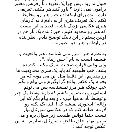
قبول ندارید ، پس چرا یک تعریف با رفرنس معتبر
برامون نمی ذارید ؟ باور کنید هر مکتبی تعریفی
داره . بنده برای اینکه ادبیات و هنر رو مخلوط
نکنم ، یک تعریف هنری ارایه دادم تا به کارهای
هنری عکاسی نزدیک باشه . قصد ما این نیست
که هنر رو محدود کنیم ، خیر ؛ بنده یک بار هم در
اولین پستم در این تاپیک توضیح دادم . نظر بنده
در رابطه با هنر بدین صورته :
به نظرم هنر ، مرز نمی شناسد . هنر واقعیت و
فلسفه ایست به نام "حس زیبایی" .
ولی وقتی قراره صحبت به یک مکتب کشیده
بشه ، خب طبیعیه که باید یک سری محدودیت ها
رو بپذیریم . این دقیقا مثل این می مونه که من
بخوام یک عکس واقع گرا بگیرم ولی بیام و بگم
خب چونکه هنر مرز نمیشناسه پس می تونم
انسانی رو به تصویر بکشم که داره توسط یک چتر
و توسط باد به هوا میره ، و بعد بیام بگم که این
رئاله ؛ اینجوری نمیشه که ! البته یک نکته رو
لازمه اضافه کنم که در عکاسی سورئال نیاز
نیست حتما قوانین طبیعت زیر سوال بره و می
تونیم تنها با خلق تناقض ، سورئال بسازیم . به این
عکس توجه کنید :