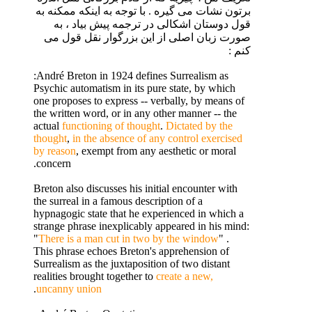
برتون نشات می گیره . با توجه به اینکه ممکنه به
قول دوستان اشکالی در ترجمه پیش بیاد ، به
صورت زبان اصلی از این بزرگوار نقل قول می
کنم :
André Breton in 1924 defines Surrealism as:
Psychic automatism in its pure state, by which
one proposes to express -- verbally, by means of
the written word, or in any other manner -- the
actual
functioning of thought
.
Dictated by the
thought
,
in the absence of any control exercised
by reason
, exempt from any aesthetic or moral
concern.
Breton also discusses his initial encounter with
the surreal in a famous description of a
hypnagogic state that he experienced in which a
strange phrase inexplicably appeared in his mind:
"
There is a man cut in two by the window
" .
This phrase echoes Breton's apprehension of
Surrealism as the juxtaposition of two distant
realities brought together to
create a new,
.
uncanny union