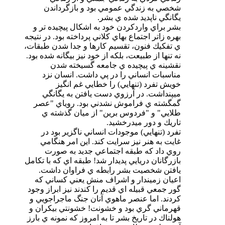
شخصي به زندگي عمومي بود و بازگرداندن
يگانگي ناپديد شده ي بشر.
بشر براي وارد‌كردن خود به اشكال پيچيده تر و
بهره زاتر اجتماع بهاي كلاني پرداخته بود. در نتيجه
ي تفكيك فنون، تقسيم كارها و جدا شدن طبقات،
نه تنها از طبيعت، بلكه از خود نيز بيگانه شده بود.
نقشينه ي پيچيده ي جامعه گسيخته شدن
مناسبات انساني را در پي داشت. انسان نزد
خويش تفرد (تنهايي) را خطايي غم انگيز
ميپنداشت. در آرزوي دست يافتن به يگانگي
گمگشته ي فراموش نشدني بود. روياي "عصر
طلايي" و "فردوس برين" از ميان گذشته ي
تاريك و دور ميدرخشيد.
تفرد (تنهايي) ‌موجودات انساني ناگزير بود در
غايت به هنر نيز سرايت كند. اين امر هنگامي
روي داد كه طبقه اجتماعي جديد به صورت
بازرگانان دريايي پديدار شد! طبقه اي كه با تكامل
يافتن شخصيت بشر رابطه ي فراوان داشت.
اعيان زميندار و اشراف منش يعني كساني كه
گور جمعي قبيله اي قديم را كندند نيز ابراز وجود
كردند. اما عنصر ماهوي آنان جنگ ماجراجويي و
قهرماني گري بود و خشونت! خشونتي بيكران و
هولناك در تاريخ بشر تا به امروز كه نمونه ي بارز