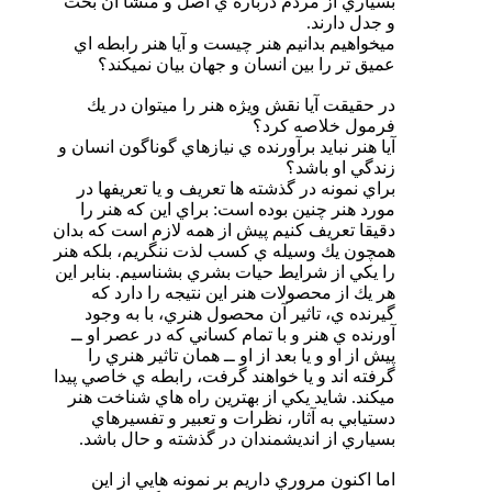
بسياري از مردم درباره ي اصل و منشأ آن بحث
و جدل دارند.
ميخواهيم بدانيم هنر چيست و آيا هنر رابطه اي
عميق تر را بين انسان و جهان بيان نميكند؟
در حقيقت آيا نقش ويژه هنر را ميتوان در يك
فرمول خلاصه كرد؟
آيا هنر نبايد برآورنده ي نيازهاي گوناگون انسان و
زندگي او باشد؟
براي نمونه در گذشته ها تعريف و يا تعريفها در
مورد هنر چنين بوده است: براي اين كه هنر را
دقيقا تعريف كنيم پيش از همه لازم است كه بدان
همچون يك وسيله ي كسب لذت ننگريم، بلكه هنر
را يكي از شرايط حيات بشري بشناسيم. بنابر اين
هر يك از محصولات هنر اين نتيجه را دارد كه
گيرنده ي، تاثير آن محصول هنري، با به وجود
آورنده ي هنر و با تمام كساني كه در عصر او ــ
پيش از او و يا بعد از او ــ همان تاثير هنري را
گرفته اند و يا خواهند گرفت، رابطه ي خاصي پيدا
ميكند. شايد يكي از بهترين راه هاي شناخت هنر
دستيابي به آثار، نظرات و تعبير و تفسيرهاي
بسياري از انديشمندان در گذشته و حال باشد.
اما اكنون مروري داريم بر نمونه هايي از اين