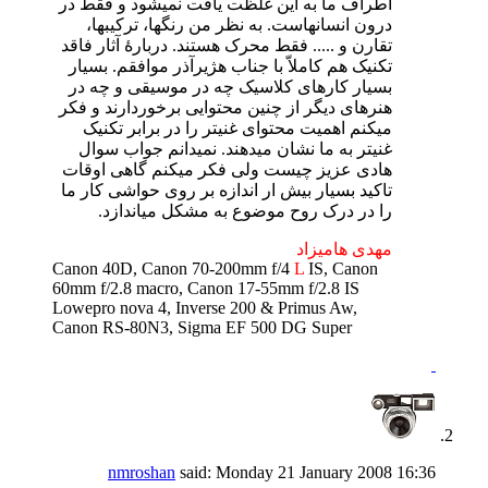
اطراف ما به این غلظت یافت نمیشود و فقط در
درون انسانهاست. به نظر من رنگها، ترکیبها،
تقارن و ..... فقط محرک هستند. دربارۀ آثار فاقد
تکنیک هم کاملاّ با جناب هژیرآذر موافقم. بسیار
بسیار کارهای کلاسیک چه در موسیقی و چه در
هنرهای دیگر از چنین محتوایی برخوردارند و فکر
میکنم اهمیت محتوای غنیتر را در برابر تکنیک
غنیتر به ما نشان میدهند. نمیدانم جواب سوال
هادی عزیز چیست ولی فکر میکنم گاهی اوقات
تاکید بسیار بیش ار اندازه بر روی حواشی کار ما
را در درک روح موضوع به مشکل میاندازد.
مهدی هامیزاد
Canon 40D, Canon 70-200mm f/4
L
IS, Canon
60mm f/2.8 macro, Canon 17-55mm f/2.8 IS
Lowepro nova 4, Inverse 200 & Primus Aw,
Canon RS-80N3, Sigma EF 500 DG Super
nmroshan
said:
Monday 21 January 2008
16:36