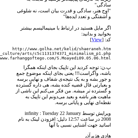
سادگی"
"اوج هنر، سادگی و قدرت بیان است، نه شلوغی
و آشفتگی و تعدد ایده‌ها"
اگر مایل هستید در ارتباط با مینیمالیسم بیشتر
بخوانید و بدانید:
کد: [
View
]
www.farhanggoftego.com/S.Moayedi09.05.06.html
پ.ن: توجه کردید این تاپیک بجای اینکه همگرا
باشه، واگراست!!! یعنی بجای اینکه موضوع جمع
و جور بشه و به یک نتیجه‌ی شفاف و نهایی برسه
و بعبارتی قال قضیه کنده بشه، هی داره گسترده
و گسترده تر میشه. من فکر می‌کنم این ناشی از
ماهیت هنر باشه و بعید می‌دونم این تاپیک به
نقطه‌ای نهایی و پایانی برسه.
ویرایش توسط infinity : Tuesday 22 January
2008 در ساعت
12:57
دلیل:
افزودن لینک به نام
اساتید جهت آشنایی نسبی با آنها
هادی هژیرآذر