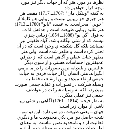
نظرها در مورد هنر كه از جهات ديگر نيز مورد
توجه قرار خواهيم داد.
به گفته "وينكل مان" (1767ــ 1717) مقصد هر
هنر چيزي جز زيبايي نيست و زيبايي هم كاملا از
"خوبي" مجزاست. به عقيده "بانو" (1780ــ 1713)
هنر تقليد زيبايي طبيعت است و هدفش لذت.
به قول "گي يو" (1888ــ 1854) زيبايي چيزي
نيست كه از شئي بيگانه باشد، گياه طفيلي نيز
نميباشد بلكه گل شكفته ي وجود است كه در آن
تجلي كرده است و ظاهر شده است. ولي هنر
مظهر حيات عقلي و آگاهي است كه از طرفي
عميقترين احساسات هستي و از سوي ديگر
عاليترين و بلندپايه ترين تصورات را در ما برمي
انگيزاند. هنر، انسان را از حيات فردي به حيات
جمعي ارتقاء ميدهد و اين ارتقاء نه فقط به
وسيله شركت در تصورات و عقايد جمعي صورت
ميپذيرد، بلكه به وسيله شركت در عواطف
جمعي نيز عملي ميگردد!
به نظر فيخته (1814ــ 1761) آگاهي بر شئي زيبا
ناشي از موارد زير است:
جهان ــ يعني طبيعت، دو سو دارد، اين دو سو،
نتيجه حاصل دو امر، يكي محدوديت ما و ديگري
فعاليت آزاد و نامحدود تصور ماست. به معناي
اول جهان محدود است و به معناي دوم، آزاد و