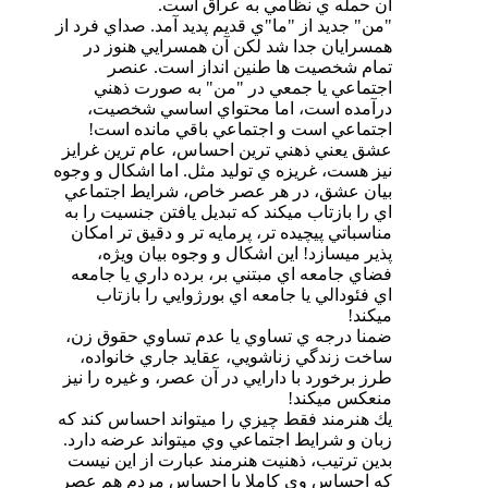
آن حمله ي نظامي به عراق است.
"من" جديد‌ از "ما"ي قديم پديد‌ آمد. صداي فرد از
همسرايان جدا شد لكن آن همسرايي هنوز در
تمام شخصيت ها طنين انداز است. عنصر
اجتماعي يا جمعي در "من" به صورت ذهني
درآمده است، اما محتواي اساسي شخصيت،
اجتماعي است و اجتماعي باقي مانده است!
عشق يعني ذهني ترين احساس، عام ترين غرايز
نيز هست، غريزه ي توليد مثل. اما اشكال و وجوه
بيان عشق، در هر عصر خاص، شرايط اجتماعي
اي را بازتاب ميكند كه تبديل يافتن جنسيت را به
مناسباتي پيچيده تر، پرمايه تر و دقيق تر امكان
پذير ميسازد! اين اشكال و وجوه بيان ويژه،
فضاي جامعه اي مبتني بر، برده داري يا جامعه
اي فئودالي يا جامعه اي بورژوايي را بازتاب
ميكند!
ضمنا درجه ي تساوي يا عدم تساوي حقوق زن،
ساخت زندگي زناشويي، عقايد جاري خانواده،
طرز برخورد‌ با دارايي در آن عصر، و غيره را نيز
منعكس ميكند!
يك هنرمند فقط چيزي را ميتواند احساس كند كه
زبان و شرايط اجتماعي وي ميتواند عرضه دارد.
بدين ترتيب، ذهنيت هنرمند عبارت از اين نيست
كه احساس وي كاملا با احساس مردم هم عصر