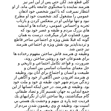
كلي قطع شد. لكن حتي پس از اين امر نيز
هنرمند نماينده يا سخنگوي جامعه باقي ماند. از او
انتظار نميرفت كه با امور شخصي خود اذهان
عمومي را مشغول كند. شخصيت خود او مطرح
نبود و تنها توانايي او در منعكس كردن و بازتاب
تجربه و احساس عمومي، رخداده ها و انديشه
هاي بزرگ مردم و طبقه و عصر خود بود كه
مورد قضاوت قرار ميگرفت. درست به همان
گونه كه قبلا نقش ويژه ي اجتماعي ساحر قاطع
و ترديدناپذير بود نقش ويژه ي اجتماعي هنرمند
نيز چنين شد.
وظيفه ي هنرمند فاش ساختن مفهوم رخداده ها
براي همنوعان خود و روشن ساختن روند،
ضرورت، و قواعد تكامل اجتماعي و تاريخي و
حل معماي مناسبات اساسي بين انسان و
طبيعت و انسان و اجتماع براي آنان بود. وظيفه
ي هنرمند افزودن حس آگاهي از خود و آگاهي از
زندگي مردم شهر خود، طبقه ي خود و ملت خود
بود. وظيفه ي هنرمند، در حين اينكه انسانها از اين
جمع ابتدايي به جهان تقسيم كار و تضاد طبقاتي
گام ميگذاشتند، رها ساختن آنان از نگرانيهاي يك
فرديت چند پاره ی مبهم و وحشت يك هستي بي
امنيت بود. وظيفه ي وي رهنمون شدن مردم از
زندگي فردي به زندگي جمعي و از زندگي