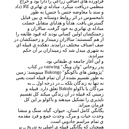
فرآورده هاي اضافي زراعي را دارا بود و خراج
منظمي دريافت ميكرد. مبادله ي تهاتري كالا (داد
و ستد يا معاوضه جنس با جنس) به طور
نامحسوس در اثر روابط دوستانه ي بين قبايل
گسترش يافت. هدايا و هداياي متقابل خصلت
مبادله ي تهاتري به خود گرفت. سالاران و
زحمتكشان اولين كساني بودند كه قيود طايفه را
از هم گسستند؛ سالاران زميندار و زحمتكشان در
صف اصناف مختلف درآمدند. دهكده ي قبيله اي
به شهري مبدل شد‌ كه زمينداران بر آن حكم
ميراندند.
و اين آغاز جامعه ي طبقاتي بود.
پدر روحاني "وان وينگ" vanwing در كتاب
"پژوهش هاي باكونگو" Bakongo مينويسد: زمين
به طور تقسيم نشده از آن تمام قبيله است يعني
نه تنها به زندگان بلكه ــ در درجه اول ــ به
مردگان يا باكولو Bakulu تعلق دارد. قبيله و
زميني كه قبيله در آن زندگي ميكند كل تقسيم
ناپذيري را تشكيل ميدهند و باكولو بر اين كل
فرمان ميراند.
يگانگي كامل انسان، حيوان، گياه، سنگ و منشا
وحدت حيات و مرگ، وحدت جمع و فرد مقدمه
ي تمام مراسم جادويي است.
همچنان كه يگانگي قبيله ي اصلي به تدريج‌ ــ بر