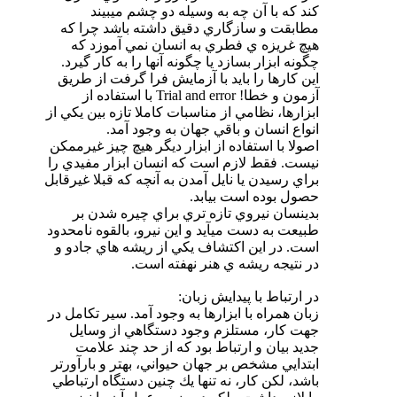
كند كه با آن چه به وسيله دو چشم ميبيند
مطابقت و سازگاري دقيق داشته باشد چرا كه
هيچ غريزه ي فطري به انسان نمي آموزد كه
چگونه ابزار بسازد يا چگونه آنها را به كار گيرد.
اين كارها را بايد با آزمايش فرا گرفت از طريق
آزمون و خطا! Trial and error با استفاده از
ابزارها، نظامي از مناسبات كاملا تازه بين يكي از
انواع انسان و باقي جهان به وجود آمد.
اصولا با استفاده از ابزار ديگر هيچ چيز غيرممكن
نيست. فقط لازم است كه انسان ابزار مفيدي را
براي رسيدن يا نايل آمدن به آنچه كه قبلا غيرقابل
حصول بوده است بيابد.
بدينسان نيروي تازه تري براي چيره شدن بر
طبيعت به دست ميآيد و اين نيرو، بالقوه نامحدود
است. در اين اكتشاف يكي از ريشه هاي جادو و
در نتيجه ريشه ي هنر نهفته است.
در ارتباط با پيدايش زبان:
زبان همراه با ابزارها به وجود آمد. سير تكامل در
جهت كار، مستلزم وجود دستگاهي از وسايل
جديد بيان و ارتباط بود كه از حد چند علامت
ابتدايي مشخص بر جهان حيواني، بهتر و بارآورتر
باشد، لكن كار، نه تنها يك چنين دستگاه ارتباطي