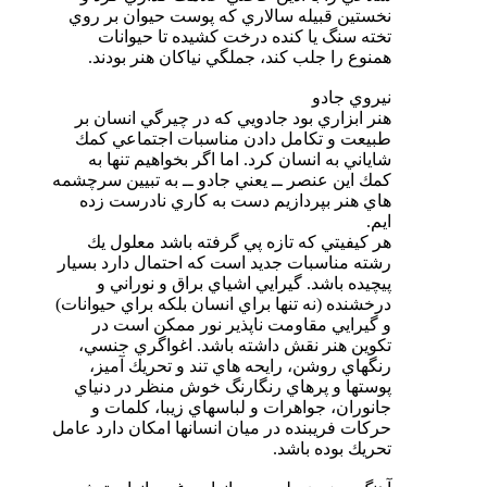
نخستين قبيله سالاري كه پوست حيوان بر روي
تخته سنگ يا كنده درخت كشيده تا حيوانات
همنوع را جلب كند، جملگي نياكان هنر بودند.
نيروي جادو
هنر ابزاري بود جادويي كه در چيرگي انسان بر
طبيعت و تكامل دادن مناسبات اجتماعي كمك
شاياني به انسان كرد. اما اگر بخواهيم تنها به
كمك اين عنصر ــ يعني جادو ــ به تبيين سرچشمه
هاي هنر بپردازيم دست به كاري نادرست زده
ايم.
هر كيفيتي كه تازه پي گرفته باشد معلول يك
رشته مناسبات جديد‌ است كه احتمال دارد بسيار
پيچيده باشد. گيرايي اشياي براق و نوراني و
درخشنده (نه تنها براي انسان بلكه براي حيوانات)
و گيرايي مقاومت ناپذير نور ممكن است در
تكوين هنر نقش داشته باشد. اغواگري جنسي،‌
رنگهاي روشن، رايحه هاي تند و تحريك آميز،
پوستها و پرهاي رنگارنگ خوش منظر در دنياي
جانوران، جواهرات و لباسهاي زيبا، كلمات و
حركات فريبنده در ميان انسانها امكان دارد عامل
تحريك بوده باشد.