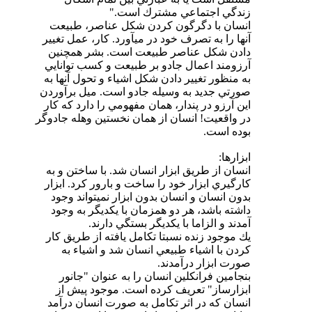
زندگي اجتماعي مشترك است."
انسان با دگرگون كردن شكل عناصر، طبيعت
آنها را به تصرف خود در ميآورد. كار، عمل تغيير
دادن شكل عناصر طبيعت است. بشر همچنين
آرزومند اعمال جادو بر طبيعت و كسب توانايي
به منظور تغيير دادن شكل اشياء و تحول آنها به
صورتي جديد به وسيله جادو است. ميل برآوردن
اين آرزو در پندار، همان مفهومي را دارد كه كار
در واقعيت! انسان از همان نخستين وهله جادوگر
بوده است.
ابزارها:
انسان از طريق ابزار انسان شد. با ساختن و به
كارگيري ابزار خود را ساخت و بارور كرد. ابزار
بدون انسان و انسان بدون ابزار نميتواند وجود
داشته باشد، هر دو همزمان با يكديگر به وجود
آمدند و الزاما با يكديگر بستگي دارند.
يك موجود زنده نسبتا تكامل يافته از طريق كار
كردن با اشياء طبيعي انسان شد و اشياء به
صورت ابزار درآمدند.
بنجامين فرانكلين انسان را به عنوان "جانور
ابزارساز" تعريف كرده است. موجود پيش از
انسان كه در اثر تكامل به صورت انسان درآمد