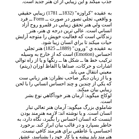
جذب ميكند و اين زيبايي از آن هنر جديد است.
به عقيده "كراوزه" (1832ــ 1781) زيبايي حقيقي
و واقعي، تجلي تصور در صورت ــ Form ــ فرد
است ولي هنر تحقق زيبايي در قلمرو روح آزاد
انساني است. عالي ترين درجه ي هنر، هنر
زندگاني است كه فعاليت خويش را متوجه آرايش
حيات ميكند تا براي انسان زيبا شود.
به عقيده ي "ورون" (1889ــ 1825) هنر تجلي
احساس (Emotion) است كه از خارج به وسيله
تركيب خط ها ــ شكل ها ــ رنگها و يا از راه توالي
اشارات و حركات، صداها يا الفاظ اوزان (ريتم)
معيني انتقال مي يابد.
و يا از زبان ديگر صاحب نظران: هنر زباني ست
كه يكي از چندين و چند احساس انساني را با لحن
زيبايي بيان ميكند.
لوكاچ ميگويد: آرمان هنر خودآگاهي نوع بشر
است.
شاملوي بزرگ ميگويد: آرمان هنر تعالي تبار
انسان است. و يا نوشته اند: لازمه هنرمند بودن
اينست كه انسان احساس را بگيرد، نگاه دارد، به
خاطر بسپارد و در قالب بيان ابراز كند. برخورد
احساسي يا عاطفي براي هنرمند كافي نيست.
هنرمند بايد پيشه و يا كار خود را بشناسد، عشق