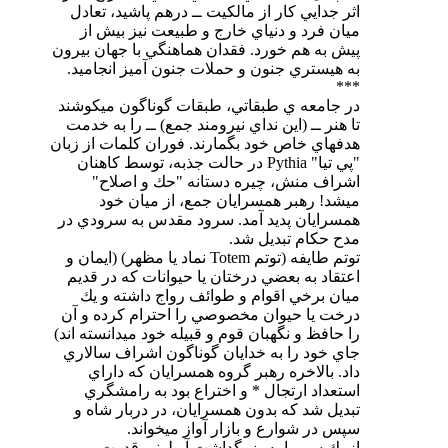
اثر جدايي كار از مالكيت ــ درهم پاشيد، تعادل
ميان فرد و دنياي خارج و طبيعت نيز بيش از
پيش به هم خورد. فقدان هماهنگي با جهان بيرون
به هيستري جنون و حملات جنون آميز انجاميد.
***
در جامعه ي طبقاتي، طبقات گوناگون ميكوشند
تا هنر ــ (اين نداي نيرومند جمع) ــ‌ را به خدمت
هدفهاي خاص خود‌ بگمارند. فوران كلمات از زبان
"پي تيا" Pythia در حالت جذبه، توسط كاهنان
اشراف منش، چيره دستانه "حك و اصلاح"
ميشد! رهبر همسرايان جمع، از ميان خود
همسرايان پديد آمد. سرود مقدس به سرودي در
مدح حكام تبديل شد.
توتم طايفه (توتم Totem نماد يا مظهر) (ايمان و
اعتقاد به بعضي درختان يا حيوانات كه در قديم
ميان برخي اقوام و طوائف رواج داشته و يك
درخت يا حيوان مخصوصي را احترام كرده و آن
را حافظ و نگهبان قوم و قبيله خود ميدانسته اند)
جاي خود را به خدايان گوناگون اشراف سالاري
داد. بالاخره رهبر گروه همسرايان كه داراي
استعداد ارتجال * و اختراع بود به رامشگري
تبديل شد كه بدون همسرايان، در دربار شاه و
سپس در شوارع و بازار آواز ميخواند.
از يك سو ما به بزرگداشت آپولوني قدرت و