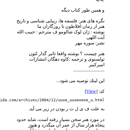
و همین طور كتاب دیگه
نگره های هنر: فلسفه ها، زیبایی شناسی و تاریخ
هنر از زمان افلاطون تا روزگاران ما
نوشته : ژان لوک شالومو ف مترجم : حبیب الله
آیت اللهی
نشر: سوره مهر
هنر چيست ؟ نوشته واقعا تاثیر گذار لئون
تولستوی و ترجمه :كاوه دهگان انتشارات
امیركبیر
...........................
این لینك توصیه می شود...
کد: [
View
]
ida.com/archives/2004/12/uuoe_uuoeoeoe_u.html
به علت ف ی ل ت ر بودن در زیر می آید.
در مورد هنر سخن بسيار رفته است، شايد حدود
پنجاه هزار سال از عمر آن ميگذرد و هنوز