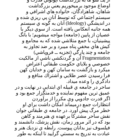
اوضاع موجود برميخوريم يعني بزرگداشت
شاهان، شاهزادگان، خانواده هاي اشرافي و
سيستم اجتماعي كه توسط آنان پي ريزي شده و
در انديشگي (Ideology) آنان به گونه ي سيستم
همه جانبه انعكاس يافته است. از سوي ديگر با
عصيان از پايين (جامعه) مواجه ميشويم؛ با بانگ
پيشينيان، با جمع متلاشي شده كه به مجامع و
كيش هاي مخفي پناه ميبرد و بر ضد تجاوز به
جامعه و چند پارگي (تجزيه ــ فروپاشي)
Fragmentation آن و گردنكشي ناشي از مالكيت
خصوصي و بلاياي حكومت طبقاتي اعتراض
ميكرد و بازگشت به سامان كهن و خدايان كهن
فرا رسيدن عصر طلايي و اشتراك منافع و
دادگري را وعده ميداد.
ساحر در جامعه ي قبيله اي ابتدايي در نهايت و در
عميق ترين مفهوم نماينده و خدمتگزار جمع بود و
اگر قدرت جادويي وي مكررا از برآوردن
انتظارات جمع درميماند امكان داشت براي او
خطر مرگ پيش آورد. در جامعه ي طبقاتي جوان
نقش ساحر مشتركا برعهده ي هنرمند و كاهن
بود كه در اثر مرور زمان،‌ نقش پزشك، دانشمند و
فيلسوف نيز بدانان پيوست. رابطه ي نزديك هنر و
عبادت به تدريج‌ به سستي گراييد تا اينكه به طور