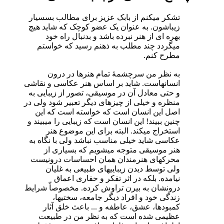
تشکر میکنم از بابک عزیز برای مطالب بسسیار
زیباشون. به عنوان یک عضو کوچک که شاید هیچ
بهره ای از هنر نبرده باشد و بدنبال راه خود
میگردد چند مطلب به ذهنم رسید که خواستم
مطرح کنم.
به نظر من سرچشمۀ تمام هنرها در درون
انسانهاست. شاید بر اساس هنر عکاسی و نقاشی
و حتی معادل آن در موسیقی، تصور از زیبایی به
منظره و خیلی از چیزهای دیگر تعبیر شود ولی در
اصل این انسان است که خواسته است که این
چنین ببیند! این انسان است که زیبایی را میبیند و
استخراج میکند. البته برای این موضوع هنر
عکاسی شاید خیلی مناسب نباشد ولی با نگاه به
هنر موسیقی متوجه میشویم که بسیاری از
محرکهای هنرمندان همان احساسات درونیست
ولی توسط دیدن زیباییهای طبیعی به غلیان
نیامده. بلکه در اثر تفکر و حفاری اعماق
درونشان به بیرن تراوش کرده. مخصوصاّ شرایط
زندگی خود و افراد دیگر جامعه، سختیها،
کمبودها، عشق، عاطفه و ... باعث خلق آثار
عظیمی شده است که به نظر من در طبیعت