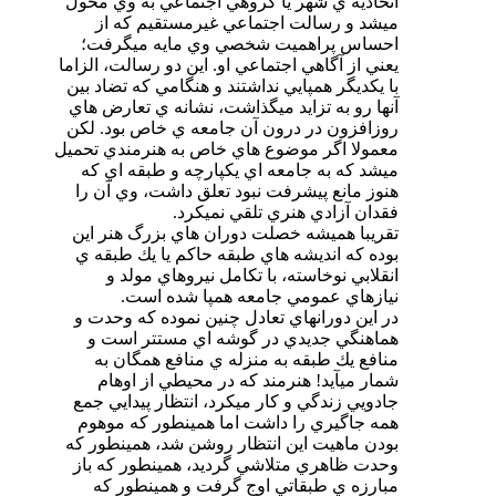
اتحاديه ي شهر يا گروهي اجتماعي به وي محول
ميشد و رسالت اجتماعي غيرمستقيم كه از
احساس پراهميت شخصي وي مايه ميگرفت؛
يعني از آگاهي اجتماعي او. اين دو رسالت، الزاما
با يكديگر همپايي نداشتند و هنگامي كه تضاد بين
آنها رو به تزايد ميگذاشت، نشانه ي تعارض هاي
روزافزون در درون آن جامعه ي خاص بود. لكن
معمولا اگر موضوع هاي خاص به هنرمندي تحميل
ميشد كه به جامعه اي يكپارچه و طبقه اي كه
هنوز مانع پيشرفت نبود تعلق داشت، وي آن را
فقدان آزادي هنري تلقي نميكرد.
تقريبا هميشه خصلت دوران هاي بزرگ هنر اين
بوده كه انديشه هاي طبقه حاكم يا يك طبقه ي
انقلابي نوخاسته، با تكامل نيروهاي مولد و
نيازهاي عمومي جامعه همپا شده است.
در اين دورانهاي تعادل چنين نموده كه وحدت و
هماهنگي جديدي در گوشه اي مستتر است و
منافع يك طبقه به منزله ي منافع همگان به
شمار ميآيد! هنرمند كه در محيطي از اوهام
جادويي زندگي و كار ميكرد، انتظار پيدايي جمع
همه جاگيري را داشت اما همينطور كه موهوم
بودن ماهيت اين انتظار روشن شد، همينطور كه
وحدت ظاهري متلاشي گرديد، همينطور كه باز
مبارزه ي طبقاتي اوج گرفت و همينطور كه