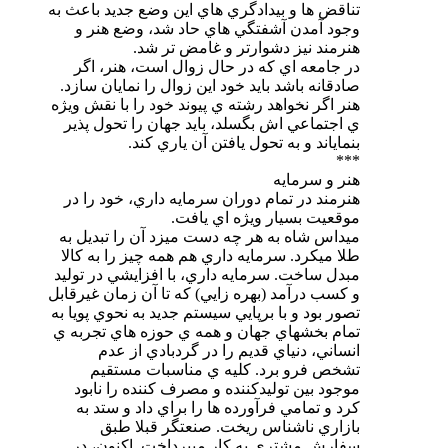
تناقض ها و بيدادگري هاي اين وضع جديد ‌باعث به
وجود آمدن آشفتگي هاي حاد شد، وضع هنر و
هنرمند نيز دشوارتر و غامض تر شد.
در جامعه اي كه در حال زوال است، هنر، اگر
صادقانه باشد بايد خود اين زوال را نمايان سازد.
هنر اگر نخواهد رشته ي پيوند خود را با نقش ويژه
ي اجتماعي اش بگسلد، بايد‌ جهان را تحول پذير
بنماياند و به تحول يافتن آن ياري كند.
***
هنر و سرمايه
هنرمند در تمام دوران سرمايه داري، خود را در
موقعيت بسيار ويژه اي يافت.
ميداس شاه به هر چه دست ميزد آن را تبديل به
طلا ميكرد. سرمايه داري هم همه چيز را به كالا
مبدل ساخت. سرمايه داري، با افزايشي‌ در توليد
و كسب درآمد (بهره زايي) كه تا آن زمان غيرقابل
تصور بود و با برپايي سيستم جديد به نحوي پويا به
تمام بخشهاي جهان و همه ي حوزه هاي تجربه ي
انساني، دنياي قديم را در گردبادي از عدم
تشخص فرو برد. كليه ي مناسبات مستقيم
موجود بين توليدكننده و مصرف كننده را نابود
كرد و تمامي فرآورده ها را براي داد و ستد به
بازاري ناشناس ريخت. صنعتگر قبلا طبق
سفارش مشتري به كار ميپرداخت. اكنون، در