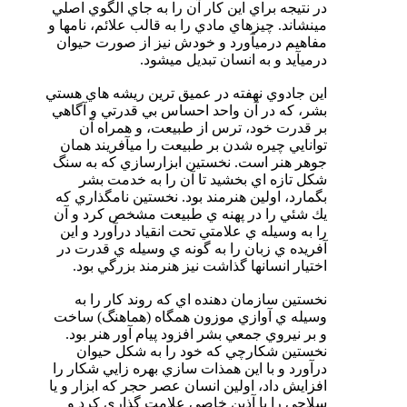
در نتيجه براي اين كار آن را به جاي الگوي اصلي
مينشاند. چيزهاي مادي را به قالب علائم، نامها و
مفاهيم درميآورد و خودش نيز از صورت حيوان
درميآيد و به انسان تبديل ميشود.
اين جادوي نهفته در عميق ترين ريشه هاي هستي
بشر، كه در آن واحد احساس بي قدرتي و آگاهي
بر قدرت خود، ترس از طبيعت، و همراه آن
توانايي چيره شدن بر طبيعت را ميآفريند همان
جوهر هنر است. نخستين ابزارسازي كه به سنگ
شكل تازه اي بخشيد تا آن را به خدمت بشر
بگمارد، اولين هنرمند بود. نخستين نامگذاري كه
يك شئي را در پهنه ي طبيعت مشخص كرد و آن
را به وسيله ي علامتي تحت انقياد درآورد و اين
آفريده ي زبان را به گونه ي وسيله ي قدرت در
اختيار انسانها گذاشت نيز هنرمند بزرگي بود.
نخستين سازمان دهنده اي كه روند كار را به
وسيله ي آوازي موزون همگاه (هماهنگ) ساخت
و بر نيروي جمعي بشر افزود‌ پيام آور هنر بود.
نخستين شكارچي كه خود را به شكل حيوان
درآورد و با اين همذات سازي بهره زايي شكار را
افزايش داد، اولين انسان عصر حجر كه ابزار و يا
سلاحي را با آذين خاصي علامت گذاري كرد و