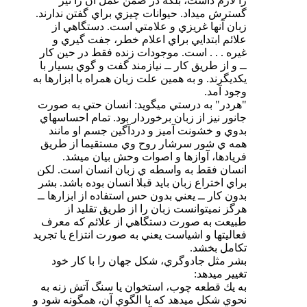
را لازم داشت، بلكه در ضمن عمل آن را نيز
گسترش ميداد. حيوانات چيزي براي گفتن ندارند.
زبان آنها غريزي و علامتي است. دستگاهي از
علائم ابتدايي براي اعلام خطر،‌ جفت گيري و
غيره . . . است. موجودات زنده فقط در حين كار
ــ و از طريق كار ــ‌ نيازمند گفت و گوي بسيار با
يكديگرند. و به همين علت زبان همراه با ابزارها به
وجود آمد.
"هردر" به درستي ميگويد: انسان حتي به صورت
جانور نيز از زبان برخوردار بود. تمام احساسهاي
بدوي و خشونت آميز و دردآگين جسم او مانند
همه ي شور سرشار روح وي مستقيما از طريق
فريادها، آوازها و اصوات وحش بيان ميشد.
انسان فقط به واسطه ي زبان انسان است. لكن
براي اختراع زبان بايد‌ قبلا انسان بوده باشد. بشر
بدون كار ــ يعني بدون حس استفاده از ابزارها ــ
هرگز نميتوانست زبان را از طريق تقليد‌ از
طبيعت به صورت دستگاهي از علائم كه معرف
فعاليتها و اشياست يعني به صورت انتزاع يا تجريد
تكامل بخشد.
بشر مثل جادوگري، شكل جهان را با كار خود
تغيير ميدهد:
به يك قطعه چوب، استخوان يا سنگ آتش زنه به
نحوي شكل ميدهد كه با الگوي آن، همگونه شود و