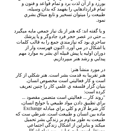
بورزد و از آن لذت برد و تمام قواعد و فنون و
تمام قراردادهايي را بفهمد كه بدان وسيله،
طبيعت را ميتوان تسخير و تابع ميثاق بشري
نمود.
و يا گفته اند: كه هنر از يك نياز جمعي مايه ميگيرد
ــ حتي در عصر حجر فرد جادوگر و يا پزشك
ساحري بود كه نيازمندي جمع را به قالب كلمات
يا اشكال در مي آورد. اكنون فهرست وار از
دوران اوليه يا پيش قبيله اي بشر به موارد مهم
پيدايي و رشد هنر ميپردازيم.
در مورد منشأ هنر:
هنر تقريبا به قدمت بشر است. هنر شكلي از كار
است و كار فعاليتي است مخصوص انسان.
بنيان گزار فلسفه ي علمي كار را چنين تعريف
كرده است:
"روند كار ... فعاليتي است متضمن مقصود ...
براي تطبيق دادن مواد طبيعي با حوايج انسان،
كار شرط لازم و كلي براي مبادله Exchange
ماده بين انسان و طبيعت است. شرطي ست كه
طبيعت به طور مداوم بر زندگي بشر تحميل
ميكند و بنابراين از اشكال زندگي اجتماعي
مستقل است يا به عبارتي بين تمام اشكال