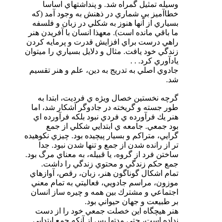
وسيله تمثيل گمراه شد. و پنداشتهاي اساسا
خطاآميز بي شماري در ذهنش به وجود آمد (كه
بسياري از آنها هنوز به شكلي در زبان و فلسفه
ما باقي مانده است). معهذا انسان با آفريدن هنر
راهي درست براي افزايش قدرت و پرمايه كردن
زندگي خود‌ يافت. مثال و دلايل بسياري را ميتوان
يادآوري كرد. . .
جادوي اصلي به تدريج به دين، علم و هنر تقسيم
شد.
گرچه نخستين خصال ويژه ي فرديت، ابتدا به
طور جسته و گريخته در جادوگر آشكار شد، اما
هنر يك فرآورده ي فردي نبود بلكه فرآورده اي
بود جمعي. جامعه ي ابتدايي شكلي از جمع
گرايي، متراكم و بسيار پيچيده بود. چيزي نكوهيده
تر از رانده شدن از جمع و تنها شدن نبود. جدا
ساختن فرد‌ از گروه، يا قبيله، به معناي مرگ بود.
جمع حكم زندگي و محتوي زندگي را داشت.
تمام اشكال گوناگون هنر، زبان، رقص، آوازهاي
موزون، مراسم جادويي، فعاليتي به تمام معني
اجتماعي و مشترك بين همه و چيره ساز انسان
بر طبيعت و جهان حيواني بود.
هنر هيچگاه اين خصلت جمعي خود را از دست
نداده است، حتي مدتها پس از آنكه جمع ابتدايي