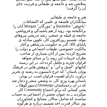
متلاشي شد و جامعه ي طبقاتي و فرديت جاي
آن را گرفت!
هنر و جامعه ي طبقاتي
بنيانگذاران فلسفه ي علمي كه اكتشافات
"باخوفن" Bachefen و "مورگان" Morgan آنان را
برانگيخته بود، روند از هم پاشيدگي و فروپاشي
جامعه ي قبيله ي جمعي، رشد تدريجي نيروهاي
مولد، تقسيم روزافزون كار، تكوين مبادله ي
پاياپاي كالا، گذر به حكومت پدرشاهي و آغاز
مالكيت خصوصي، طبقات اجتماعي و دولت را
تشريح كردند! پس از آنان بسياري از صاحب
نظران جزييات اين روند را بر مبناي شواهد
فراوان تجزيه و تحليل كرده اند. در اين زمينه
كتابهاي‌ "آشيل و آتن" و "پژوهش هايي در فرهنگ
يونان باستان" كه جرج تامسون به رشته ي تحرير
درآورد، داراي اهميت فراوان است. در يونان
باستان بهره وري كار، به وضعي منجر و دچار شد
كه در آن زحمتكشان Demiurgo (دميورگوها) ــ
يعني كساني كه براي اجتماع Community كار
ميكردند ــ ‌به عنوان بخشي از اجتماعي به حساب
ميآمدند كه شامل: سالار، مشايخ و كشاورزان
بود. سالار قدرت اخذ تصميم درباره ي هرگونه