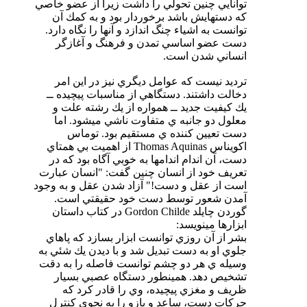
توانايي چنين تحولي را داشت زيرا از عضو خاصي
كه دستهايش باشد برخوردار بود و به كمك آن
توانست به اشياء چنگ اندازد و آنها را نگاه دارد.
دست عضو اساسي تمدن و فرهنگ و آغازگر
انساني شدن است.
ترديد نيست كه عوامل ديگري نيز در اين امر
دخالت داشتند. دستگاهي از مناسبات پيچيده ــ
يك كيفيت جديد ــ همواره از يك رشته علت و
معلول دو جانبه ي متفاوت ناشي ميشود. اما
دست تعيين كننده ي مستقيم بود. توماس
اكويناس Thomas Aquinas از اهميت بي همتاي
دست، آن اندام اندامها به خوبي آگاه بود كه در
تعريف خود از انسان چنين گفت: "انسان عبارت
است از عقل و دست!" آزاد شدن عقل و به وجود
آمدن شعور توسط دست خود حقيقتي است.
گوردن چايلد Gordon Childe در كتاب داستان
ابزارها مينويسد:
بشر از آن روزي توانست ابزار بسازد كه پاهاي
جلوي او به دست تبديل شد و با ديدن يك شئي به
وسيله ي هر دو چشم توانست فاصله را به دقت
تشخيص دهد. همينطور دستگاه عصبي بسيار
ظريف و مغزي پيچيده، وي را قادر كرد كه
حركات دست، ساعد و بازو را به نحوي كنترل