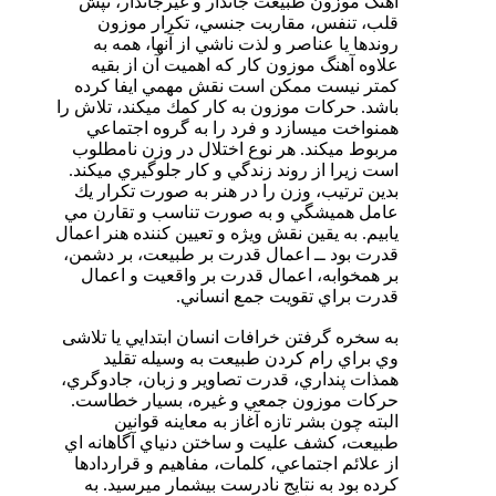
آهنگ موزون طبيعت جاندار و غيرجاندار، تپش
قلب، تنفس، مقاربت جنسي، تكرار موزون
روندها يا عناصر و لذت ناشي از آنها، همه به
علاوه آهنگ موزون كار كه اهميت آن از بقيه
كمتر نيست ممكن است نقش مهمي ايفا كرده
باشد. حركات موزون به كار كمك ميكند، تلاش را
همنواخت ميسازد و فرد‌ را به گروه اجتماعي
مربوط ميكند. هر نوع اختلال در وزن نامطلوب
است زيرا از روند زندگي و كار جلوگيري ميكند.
بدين ترتيب، وزن را در هنر به صورت تكرار يك
عامل هميشگي و به صورت تناسب و تقارن مي
يابيم. به يقين نقش ويژه و تعيين كننده هنر اعمال
قدرت بود ــ اعمال قدرت بر طبيعت، بر دشمن،
بر همخوابه، اعمال قدرت بر واقعيت و اعمال
قدرت براي تقويت جمع انساني.
به سخره گرفتن خرافات انسان ابتدايي يا تلاشی
وي براي رام كردن طبيعت به وسيله تقليد
همذات پنداري، قدرت تصاوير و زبان، جادوگري،
حركات موزون جمعي و غيره، بسيار خطاست.
البته چون بشر تازه آغاز به معاينه قوانين
طبيعت، كشف عليت و ساختن دنياي آگاهانه اي
از علائم اجتماعي، كلمات، مفاهيم و قراردادها
كرده بود به نتايج نادرست بيشمار ميرسيد. به