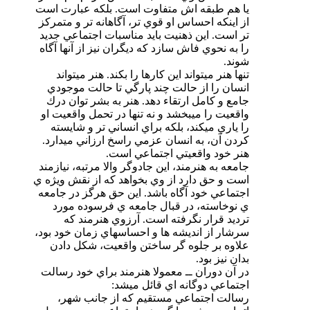
يا هم طبقه اش متفاوت است. بلكه عبارت است
از اينكه احساس او قوي تر، آگاهانه تر و متمركز
تر است. اين ذهنيت بايد مناسبات اجتماعي جديد
را به نحوي فاش سازد كه ديگران نيز از آنها آگاه
شوند.
تنها هنر ميتواند اين كارها را بكند. هنر ميتواند
انسان را از حالت چند پارگي تا حالت موجودي
جامع و كامل ارتقاء دهد. هنر به بشر توان درك
واقعيت را ميبخشد و نه تنها در تحمل واقعيت او
را ياري ميكند، بلكه براي انساني تر و شايسته
كردن آن، به انسان عزمي راسخ ارزاني ميدارد.
هنر خود واقعيتي اجتماعي است.
جامعه به هنرمند، اين جادوگر والا مرتبه، نيازمند
است و حق دارد از وي بخواهد ‌كه از نقش ويژه ي
اجتماعي خود آگاه باشد. اين حق هرگز در جامعه
ي نوخاسته، در قبال جامعه ي فرسوده مورد‌
ترديد قرار نگرفته است. آرزوي هنرمند كه
سرشار از انديشه ها و احساسهاي زمان خود بود،
علاوه بر جلوه گر ساختن واقعيت، شكل دادن
بدان نيز بود.
در آن دوران ــ معمولا هنرمند براي خود رسالت
اجتماعي دوگانه اي قائل ميشد:
رسالت اجتماعي مستقيم كه از جانب شهر،