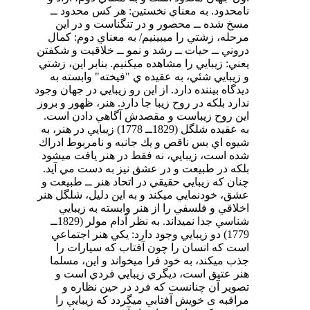
نامحدود. به معناي نخستين: هر كس محدود ــ
مسخ شده ــ محصور و در تنگناست و در اين
مرحله، زشتي را ميبينيم/ به معناي دوم: كمال
دروني ــ حيات ــ رشد و نمو ــ خلاقيت و شكفتن
يعني: زيبايي را مشاهده ميكنيم. بنابر اين، زشتي
و زيبايي شئي، به عقيده ي "فيخته" وابسته به
ديدگاه بيننده دارد. از اين رو زيبايي در جهان وجود
ندارد بلكه در روح زيبا جا دارد. هنر، ظهور و بروز
اين روح زيباست و مقصدش آگاهي دادن است.
به عقيده شلگل (1829ــ 1778) زيبايي در هنر، به
شيوه اي بس ناقص و يك جانبه و نامربوط ادراك
شده است، زيبايي، نه فقط در هنر يافت ميشود
بلكه در طبيعت و در عشق نيز به دست مي آيد.
چنان كه زيبايي حقيقي در اتحاد هنر ــ طبيعت و
عشق، خودنمايي ميكند و به اين دليل، شلگل هنر
اخلاقي و فلسفي را از هنر وابسته به زيبايي
شناسي جدا نميداند. به نظر آدام مولر (1829ــ
1779) دو زيبايي وجود دارد: يكي هنر اجتماعي
است كه انسان را چون آفتاب كه سيارات را
جذب ميكند، به خود فرا ميخواند و اين، مسلما
هنر عتيق است، ديگري زيبايي فردي است و
تصوير آن چنانست كه فرد در حين نظاره و
مراقبه ی خويش آفتابي ميگردد كه زيبايي را