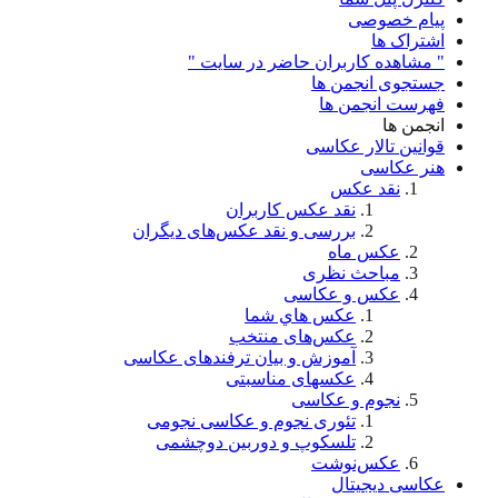
پیام خصوصی
اشتراک ها
" مشاهده کاربران حاضر در سایت "
جستجوی انجمن ها
فهرست انجمن ها
انجمن ها
قوانین تالار عکاسی
هنر عکاسی
نقد عکس
نقد عکس کاربران
بررسی و نقد عکس‌های دیگران
عکس ماه
مباحث نظری
عکس و عکاسی
عكس هاي شما
عکس‌های منتخب
آموزش و بیان ترفندهای عکاسی
عکسهای مناسبتی
نجوم و عکاسی
تئوری نجوم و عکاسی نجومی
تلسکوپ و دوربین دوچشمی
عکس‌نوشت
عکاسی دیجیتال