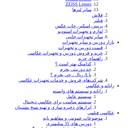
ZEISS Lenses
سایر لنزها
فلاش
فيلتر
پرینتر، اسکنر، چاپ عکس
لوازم و تجهيزات استودیو
سایر تجهیزات جانبی
بازار دوربین و سایر تجهیزات
قیمت دوربین و تجهیزات
خرید و فروش دوربین و تجهیزات عکاسی
راهنمای خرید
کدامیک بهتر است ؟
چه دوربینی بخرم
با A ریال ، چی بخرم ؟
شركت‌های فروش و خدمات تجهيزات عكاسی
رايانه و عكاسي
رايانه و سيستم هاي وابسته
سيستم عامل
سيستم مناسب براي عكاسي ديجيتال
ابزارهاي ذخيره سازي و تهيه نسخ پشتيبان
عکاسی فیلمی
موضوعات عمومی و مفاهيم پايه
دوربین های 35 میلیمتری