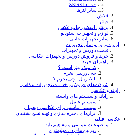
ZEISS Lenses
سایر لنزها
فلاش
فيلتر
پرینتر، اسکنر، چاپ عکس
لوازم و تجهيزات استودیو
سایر تجهیزات جانبی
بازار دوربین و سایر تجهیزات
قیمت دوربین و تجهیزات
خرید و فروش دوربین و تجهیزات عکاسی
راهنمای خرید
کدامیک بهتر است ؟
چه دوربینی بخرم
با A ریال ، چی بخرم ؟
شركت‌های فروش و خدمات تجهيزات عكاسی
رايانه و عكاسي
رايانه و سيستم هاي وابسته
سيستم عامل
سيستم مناسب براي عكاسي ديجيتال
ابزارهاي ذخيره سازي و تهيه نسخ پشتيبان
عکاسی فیلمی
موضوعات عمومی و مفاهيم پايه
دوربین های 35 میلیمتری