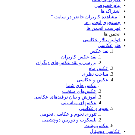
پیام خصوصی
اشتراک ها
" مشاهده کاربران حاضر در سایت "
جستجوی انجمن ها
فهرست انجمن ها
انجمن ها
قوانین تالار عکاسی
هنر عکاسی
نقد عکس
نقد عکس کاربران
بررسی و نقد عکس‌های دیگران
عکس ماه
مباحث نظری
عکس و عکاسی
عكس هاي شما
عکس‌های منتخب
آموزش و بیان ترفندهای عکاسی
عکسهای مناسبتی
نجوم و عکاسی
تئوری نجوم و عکاسی نجومی
تلسکوپ و دوربین دوچشمی
عکس‌نوشت
عکاسی دیجیتال