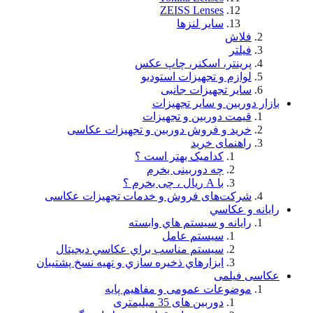
ZEISS Lenses
سایر لنزها
فلاش
فيلتر
پرینتر، اسکنر، چاپ عکس
لوازم و تجهيزات استودیو
سایر تجهیزات جانبی
بازار دوربین و سایر تجهیزات
قیمت دوربین و تجهیزات
خرید و فروش دوربین و تجهیزات عکاسی
راهنمای خرید
کدامیک بهتر است ؟
چه دوربینی بخرم
با A ریال ، چی بخرم ؟
شركت‌های فروش و خدمات تجهيزات عكاسی
رايانه و عكاسي
رايانه و سيستم هاي وابسته
سيستم عامل
سيستم مناسب براي عكاسي ديجيتال
ابزارهاي ذخيره سازي و تهيه نسخ پشتيبان
عکاسی فیلمی
موضوعات عمومی و مفاهيم پايه
دوربین های 35 میلیمتری