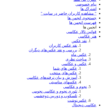
پیام خصوصی
اشتراک ها
" مشاهده کاربران حاضر در سایت "
جستجوی انجمن ها
فهرست انجمن ها
انجمن ها
قوانین تالار عکاسی
هنر عکاسی
نقد عکس
نقد عکس کاربران
بررسی و نقد عکس‌های دیگران
عکس ماه
مباحث نظری
عکس و عکاسی
عكس هاي شما
عکس‌های منتخب
آموزش و بیان ترفندهای عکاسی
عکسهای مناسبتی
نجوم و عکاسی
تئوری نجوم و عکاسی نجومی
تلسکوپ و دوربین دوچشمی
عکس‌نوشت
عکاسی دیجیتال