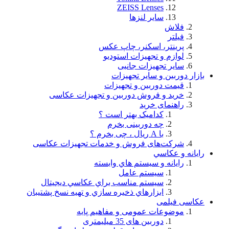
ZEISS Lenses
سایر لنزها
فلاش
فيلتر
پرینتر، اسکنر، چاپ عکس
لوازم و تجهيزات استودیو
سایر تجهیزات جانبی
بازار دوربین و سایر تجهیزات
قیمت دوربین و تجهیزات
خرید و فروش دوربین و تجهیزات عکاسی
راهنمای خرید
کدامیک بهتر است ؟
چه دوربینی بخرم
با A ریال ، چی بخرم ؟
شركت‌های فروش و خدمات تجهيزات عكاسی
رايانه و عكاسي
رايانه و سيستم هاي وابسته
سيستم عامل
سيستم مناسب براي عكاسي ديجيتال
ابزارهاي ذخيره سازي و تهيه نسخ پشتيبان
عکاسی فیلمی
موضوعات عمومی و مفاهيم پايه
دوربین های 35 میلیمتری