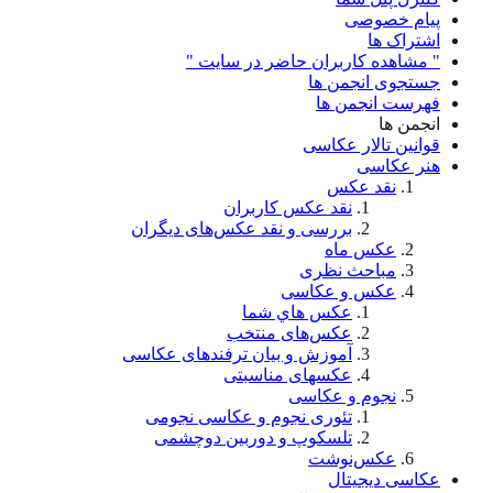
پیام خصوصی
اشتراک ها
" مشاهده کاربران حاضر در سایت "
جستجوی انجمن ها
فهرست انجمن ها
انجمن ها
قوانین تالار عکاسی
هنر عکاسی
نقد عکس
نقد عکس کاربران
بررسی و نقد عکس‌های دیگران
عکس ماه
مباحث نظری
عکس و عکاسی
عكس هاي شما
عکس‌های منتخب
آموزش و بیان ترفندهای عکاسی
عکسهای مناسبتی
نجوم و عکاسی
تئوری نجوم و عکاسی نجومی
تلسکوپ و دوربین دوچشمی
عکس‌نوشت
عکاسی دیجیتال