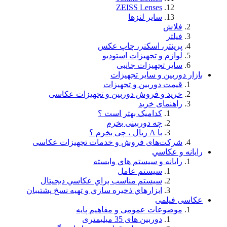
ZEISS Lenses
سایر لنزها
فلاش
فيلتر
پرینتر، اسکنر، چاپ عکس
لوازم و تجهيزات استودیو
سایر تجهیزات جانبی
بازار دوربین و سایر تجهیزات
قیمت دوربین و تجهیزات
خرید و فروش دوربین و تجهیزات عکاسی
راهنمای خرید
کدامیک بهتر است ؟
چه دوربینی بخرم
با A ریال ، چی بخرم ؟
شركت‌های فروش و خدمات تجهيزات عكاسی
رايانه و عكاسي
رايانه و سيستم هاي وابسته
سيستم عامل
سيستم مناسب براي عكاسي ديجيتال
ابزارهاي ذخيره سازي و تهيه نسخ پشتيبان
عکاسی فیلمی
موضوعات عمومی و مفاهيم پايه
دوربین های 35 میلیمتری