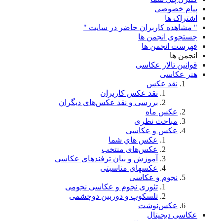
پیام خصوصی
اشتراک ها
" مشاهده کاربران حاضر در سایت "
جستجوی انجمن ها
فهرست انجمن ها
انجمن ها
قوانین تالار عکاسی
هنر عکاسی
نقد عکس
نقد عکس کاربران
بررسی و نقد عکس‌های دیگران
عکس ماه
مباحث نظری
عکس و عکاسی
عكس هاي شما
عکس‌های منتخب
آموزش و بیان ترفندهای عکاسی
عکسهای مناسبتی
نجوم و عکاسی
تئوری نجوم و عکاسی نجومی
تلسکوپ و دوربین دوچشمی
عکس‌نوشت
عکاسی دیجیتال