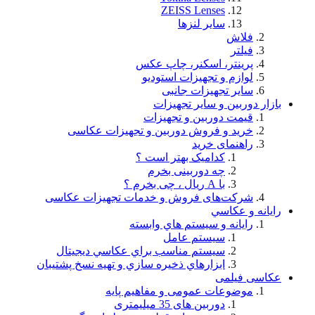
ZEISS Lenses
سایر لنزها
فلاش
فيلتر
پرینتر، اسکنر، چاپ عکس
لوازم و تجهيزات استودیو
سایر تجهیزات جانبی
بازار دوربین و سایر تجهیزات
قیمت دوربین و تجهیزات
خرید و فروش دوربین و تجهیزات عکاسی
راهنمای خرید
کدامیک بهتر است ؟
چه دوربینی بخرم
با A ریال ، چی بخرم ؟
شركت‌های فروش و خدمات تجهيزات عكاسی
رايانه و عكاسي
رايانه و سيستم هاي وابسته
سيستم عامل
سيستم مناسب براي عكاسي ديجيتال
ابزارهاي ذخيره سازي و تهيه نسخ پشتيبان
عکاسی فیلمی
موضوعات عمومی و مفاهيم پايه
دوربین های 35 میلیمتری