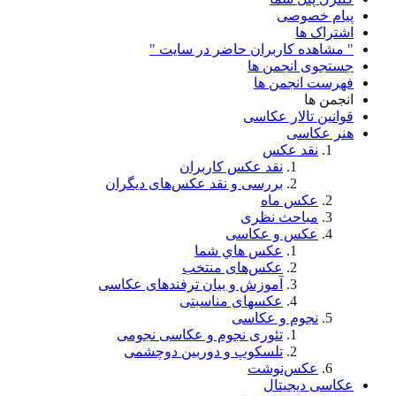
پیام خصوصی
اشتراک ها
" مشاهده کاربران حاضر در سایت "
جستجوی انجمن ها
فهرست انجمن ها
انجمن ها
قوانین تالار عکاسی
هنر عکاسی
نقد عکس
نقد عکس کاربران
بررسی و نقد عکس‌های دیگران
عکس ماه
مباحث نظری
عکس و عکاسی
عكس هاي شما
عکس‌های منتخب
آموزش و بیان ترفندهای عکاسی
عکسهای مناسبتی
نجوم و عکاسی
تئوری نجوم و عکاسی نجومی
تلسکوپ و دوربین دوچشمی
عکس‌نوشت
عکاسی دیجیتال