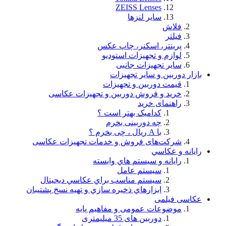
ZEISS Lenses
سایر لنزها
فلاش
فيلتر
پرینتر، اسکنر، چاپ عکس
لوازم و تجهيزات استودیو
سایر تجهیزات جانبی
بازار دوربین و سایر تجهیزات
قیمت دوربین و تجهیزات
خرید و فروش دوربین و تجهیزات عکاسی
راهنمای خرید
کدامیک بهتر است ؟
چه دوربینی بخرم
با A ریال ، چی بخرم ؟
شركت‌های فروش و خدمات تجهيزات عكاسی
رايانه و عكاسي
رايانه و سيستم هاي وابسته
سيستم عامل
سيستم مناسب براي عكاسي ديجيتال
ابزارهاي ذخيره سازي و تهيه نسخ پشتيبان
عکاسی فیلمی
موضوعات عمومی و مفاهيم پايه
دوربین های 35 میلیمتری