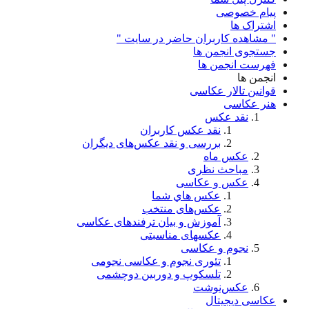
پیام خصوصی
اشتراک ها
" مشاهده کاربران حاضر در سایت "
جستجوی انجمن ها
فهرست انجمن ها
انجمن ها
قوانین تالار عکاسی
هنر عکاسی
نقد عکس
نقد عکس کاربران
بررسی و نقد عکس‌های دیگران
عکس ماه
مباحث نظری
عکس و عکاسی
عكس هاي شما
عکس‌های منتخب
آموزش و بیان ترفندهای عکاسی
عکسهای مناسبتی
نجوم و عکاسی
تئوری نجوم و عکاسی نجومی
تلسکوپ و دوربین دوچشمی
عکس‌نوشت
عکاسی دیجیتال