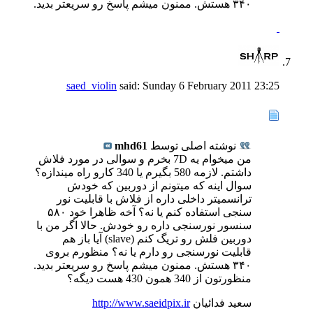
۳۴۰ هستش. ممنون میشم پاسخ رو سریعتر بدید.
saed_violin
said:
Sunday 6 February 2011
23:25
نوشته اصلی توسط
mhd61
من میخوام یه 7D بخرم و سوالی در مورد فلاش
داشتم. لازمه 580 بگیرم یا 340 کارو راه میندازه؟
سوال اینه که میتونم از دوربین که خودش
ترانسمیتر داخلی داره از فلاش با قابلیت نور
سنجی استفاده کنم یا نه؟ آخه ظاهرا خود ۵۸۰
سنسور نورسنجی داره رو خودش. حالا اگر من با
دوربین فلش رو تریگ کنم (slave) آیا باز هم
قابلیت نورسنجی رو دارم یا نه؟ منظورم بروی
۳۴۰ هستش. ممنون میشم پاسخ رو سریعتر بدید.
منظورتون از 340 همون 430 هست دیگه؟
سعید فدائیان
http://www.saeidpix.ir