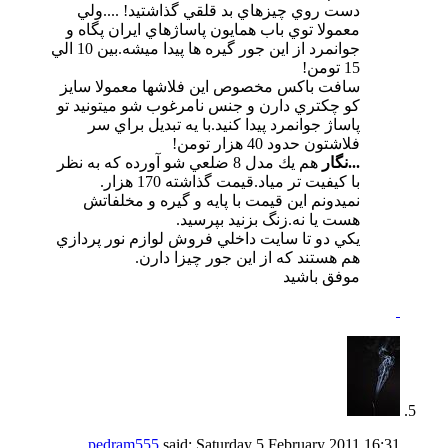
دست روي چيزهاي بد قلقي گذاشتيد! ....ولي
معمولا توي باب همايون پاساژهاي ايران پگاه و
جوانمرد از اين جور گيره ها پيدا ميشه.بين 10 الي
15 تومن!
سافت باكس مخصوص اين فلاشها معمولا سايز
كو چكتري دارن و جنس نامرغوب شو ميتونيد تو
پاساژ جوانمرد پيدا كنيد.با يه تبديل براي سر
فلاشتون حدود 40 هزار تومن!
...نگار
هم يك مدل 8 ضلعي شو آورده كه به نظر
با كيفيت تر مياد.قيمت گذاشته 170 هزار.
نميدونم اين قيمت با پايه و گيره و مخلفاتش
هست يا نه.زنگ بزنيد بپرسيد.
يكي دو تا سايت داخلي فروش لوازم نور پردازي
هم هستند كه از اين جور چيزا دارن.
موفق باشيد
pedram555
said:
Saturday 5 February 2011
16:31