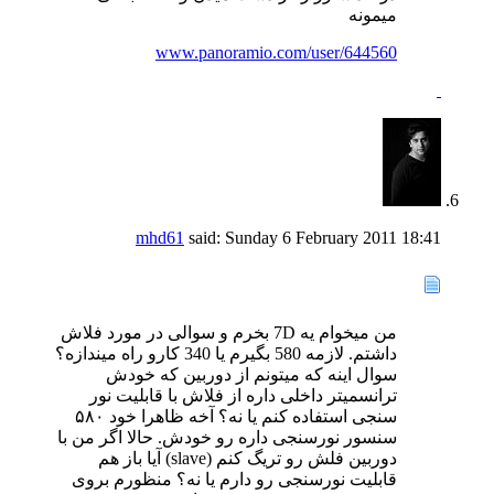
میمونه
www.panoramio.com/user/644560
mhd61
said:
Sunday 6 February 2011
18:41
من میخوام یه 7D بخرم و سوالی در مورد فلاش
داشتم. لازمه 580 بگیرم یا 340 کارو راه میندازه؟
سوال اینه که میتونم از دوربین که خودش
ترانسمیتر داخلی داره از فلاش با قابلیت نور
سنجی استفاده کنم یا نه؟ آخه ظاهرا خود ۵۸۰
سنسور نورسنجی داره رو خودش. حالا اگر من با
دوربین فلش رو تریگ کنم (slave) آیا باز هم
قابلیت نورسنجی رو دارم یا نه؟ منظورم بروی