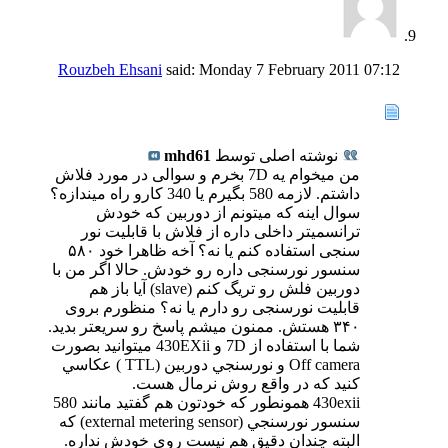
Rouzbeh Ehsani
said:
Monday 7 February 2011
07:12
نوشته اصلی توسط
mhd61
من میخوام یه 7D بخرم و سوالی در مورد فلاش
داشتم. لازمه 580 بگیرم یا 340 کارو راه میندازه؟
سوال اینه که میتونم از دوربین که خودش
ترانسمیتر داخلی داره از فلاش با قابلیت نور
سنجی استفاده کنم یا نه؟ آخه ظاهرا خود ۵۸۰
سنسور نورسنجی داره رو خودش. حالا اگر من با
دوربین فلش رو تریگ کنم (slave) آیا باز هم
قابلیت نورسنجی رو دارم یا نه؟ منظورم بروی
۳۴۰ هستش. ممنون میشم پاسخ رو سریعتر بدید.
شما با استفاده از 7D و 430EXii ميتوانيد بصورت
Off camera و نورسنجي دوربين (TTL ) عكاسي
كنيد كه در واقع روش نرمال هست.
430exii همونطور كه خودتون هم گفتيد مانند 580
سنسور نورسنجي (external metering sensor) كه
البته چندان دقيق هم نيست روي خودش نداره.