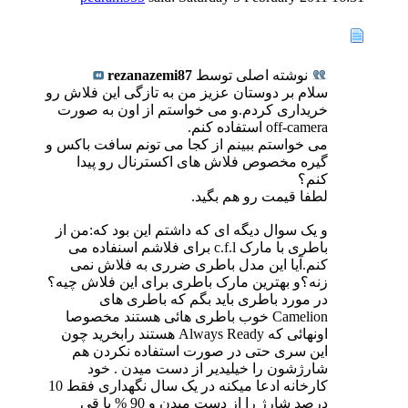
نوشته اصلی توسط
rezanazemi87
سلام بر دوستان عزیز من به تازگی این فلاش رو
خریداری کردم.و می خواستم از اون به صورت
off-camera استفاده کنم.
می خواستم ببینم از کجا می تونم سافت باکس و
گیره مخصوص فلاش های اکسترنال رو پیدا
کنم؟
لطفا قیمت رو هم بگید.
و یک سوال دیگه ای که داشتم این بود که:من از
باطری با مارک c.f.l برای فلاشم اسنفاده می
کنم.آیا این مدل باطری ضرری به فلاش نمی
زنه؟و بهترین مارک باطری برای این فلاش چیه؟
در مورد باطری باید بگم که باطری های
Camelion خوب باطری هائی هستند مخصوصا
اونهائی که Always Ready هستند رابخرید چون
این سری حتی در صورت استفاده نکردن هم
شارژشون را خیلیدیر از دست میدن . خود
کارخانه ادعا میکنه در یک سال نگهداری فقط 10
درصد شارژ را از دست میدن و 90 % با قی