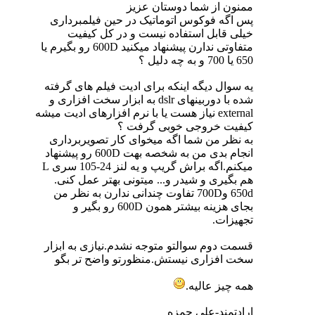
ممنون از شما دوستان عزیز
پس اگه فوکوس اتوماتیک در حین فیلمبرداری
خیلی قابل استفاده نیست و در کل کیفیت
متفاوتی ندارن پیشنهاد میکنید 600D رو بگیرم یا
650 یا 700 و به چه دلیل ؟
یه سوال دیگه اینکه برای ادیت فیلم های گرفته
شده با دوربینهای dslr به ابزار سخت افزاری و
external نیاز هست یا با نرم افزارهای ادیت میشه
کیفیت خروجی خوبی گرفت ؟
به نظر من شما اگه میخوای کار تصویربرداری
انجام بدی من به شخصه بهت 600D رو پیشنهاد
میکنم.اگه براش گریپ و یه لنز 24-105 سری L
هم بگیری و شیدر و... میتونی بهتر عمل کنی.
650d و700D تفاوت چندانی ندارن به نظر من
بجای هزینه بیشتر همون 600D رو بگیر و
تجهیزات.
قسمت دوم سوالتو متوجه نشدم.نیازی به ابزار
سخت افزاری نیستش.منظورتو واضح تر بگو
همه چیز عالیه.
ارادتمند-علی حمزه