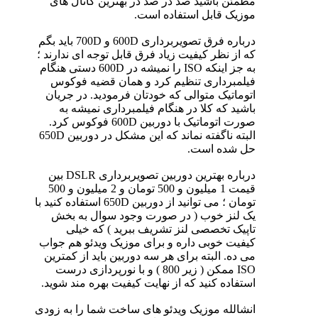
مطمئن باشید صد در صد در بهترین کانال های
موزیک قابل استفاده است.
درباره فرق تصویربرداری 600D و 700D باید بگم
که از نظر کیفیت زیاد فرق قابل توجه ای ندارند ؛
به جز اینکه ISO را نمیشه در 600D دستی هنگام
فیلمبرداری تنظیم کرد و همان قضیه فوکوس
اتوماتیک متوالی که خودتان فرمودید. در جریان
باشید که کلا در هنگام فیلمبرداری نمیشه به
صورت اتوماتیک با دوربین 600D فوکوس کرد.
البته ناگفته نماند که این مشکل در دوربین 650D
حل شده است.
درباره بهترین دوربین تصویربرداری DSLR بین
قیمت 1 میلیون و 500 تومان و 2 میلیون و 500
تومان ؛ می توانید از دوربین 650D استفاده کنید با
یک لنز خوب ( در صورت وجود سوال به بخش
تاپیک تخصصی لنز تشریف ببرید ) که خیلی
کیفیت خوبی داره و برای موزیک ویدئو هم جواب
می ده. البته برای هر سه دوربین باید از کمترین
ISO ممکن ( زیر 800 ) و با نورپردازی درست
استفاده کنید که از نهایت کیفیت بهره مند شوید.
انشالله موزیک ویدئو های ساخت شما را به زودی