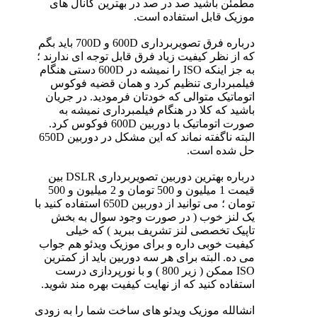
مطمئن باشید صد در صد در بهترین کانال های
موزیک قابل استفاده است.
درباره فرق تصویربرداری 600D و 700D باید بگم
که از نظر کیفیت زیاد فرق قابل توجه ای ندارند ؛
به جز اینکه ISO را نمیشه در 600D دستی هنگام
فیلمبرداری تنظیم کرد و همان قضیه فوکوس
اتوماتیک متوالی که خودتان فرمودید. در جریان
باشید که کلا در هنگام فیلمبرداری نمیشه به
صورت اتوماتیک با دوربین 600D فوکوس کرد.
البته ناگفته نماند که این مشکل در دوربین 650D
حل شده است.
درباره بهترین دوربین تصویربرداری DSLR بین
قیمت 1 میلیون و 500 تومان و 2 میلیون و 500
تومان ؛ می توانید از دوربین 650D استفاده کنید با
یک لنز خوب ( در صورت وجود سوال به بخش
تاپیک تخصصی لنز تشریف ببرید ) که خیلی
کیفیت خوبی داره و برای موزیک ویدئو هم جواب
می ده. البته برای هر سه دوربین باید از کمترین
ISO ممکن ( زیر 800 ) و با نورپردازی درست
استفاده کنید که از نهایت کیفیت بهره مند شوید.
انشالله موزیک ویدئو های ساخت شما را به زودی