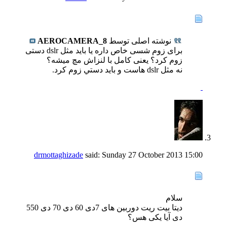
نوشته اصلی توسط
AEROCAMERA_8
برای زوم شسی خاص داره یا باید مثل dslr دستی
زوم کرد؟ یعنی کامل با لنزاش مچ میشه؟
نه مثل dslr هاست و بايد دستي زوم كرد.
drmottaghizade
said:
Sunday 27 October 2013
15:00
سلام
دیتا بیت ریت دوربین های 7دی 60 دی 70 دی 550
دی آیا یکی هس؟