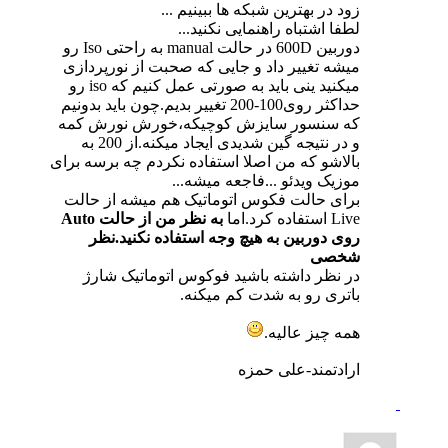
زود در بهترین شبکه ها ببینیم ...
لطفا اشتباه راهنمایی نکنید...
دوربین 600D در حالت manual به راحتی Iso رو
میشه تغییر داد و جایی که صحبت از نورپردازی
میکنید ینی باید به صورتی عمل کنیم که iso رو
حداکثر روی100-200 تغییر بدیم.چون باید بدونیم
که سنسور سایزش کوچیکه،خورش نورش کمه
و در نتیجه گین شدیدی ایجاد میکنه.از 200 به
بالاشو که من اصلا استفاده نکردم چه برسه برای
موزیک ویدئو ...فاجعه میشه...
برای حالت فکوس اتوماتیک هم میشه از حالت
Live استفاده کرد.اما
به نظر من از حالت Auto
روی دوربین به هیچ وجه استفاده نکنید.نظر
شخصی
در نظر داشته باشید فوکوس اتوماتیک شارژ
باتری رو به شدت کم میکنه.
همه چیز عالیه.
ارادتمند-علی حمزه