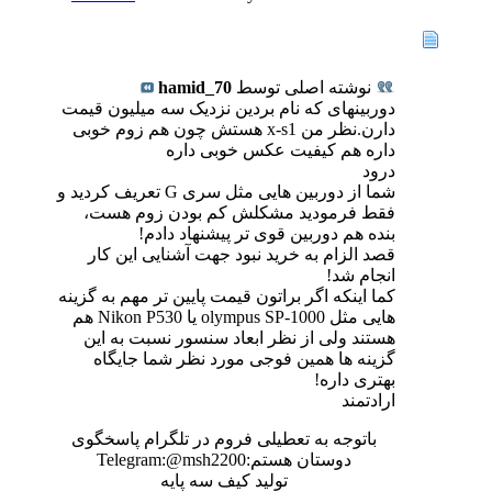
نوشته اصلی توسط
hamid_70
دوربینهای که نام بردین نزدیک سه میلیون قیمت
دارن.نظر من x-s1 هستش چون هم زوم خوبی
داره هم کیفیت عکس خوبی داره
درود
شما از دوربین هایی مثل سری G تعریف کردید و
فقط فرمودید مشکلش کم بودن زوم هست،
بنده هم دوربین قوی تر پیشنهاد دادم!
قصد الزام به خرید نبود جهت آشنایی این کار
انجام شد!
کما اینکه اگر براتون قیمت پایین تر مهم به گزینه
هایی مثل olympus SP-1000 یا Nikon P530 هم
هستند ولی از نظر ابعاد سنسور نسبت به این
گزینه ها همین فوجی مورد نظر شما جایگاه
بهتری داره!
ارادتمند
باتوجه به تعطیلی فروم در تلگرام پاسخگوی
دوستان هستم:Telegram:@msh2200
تولید کیف سه پایه