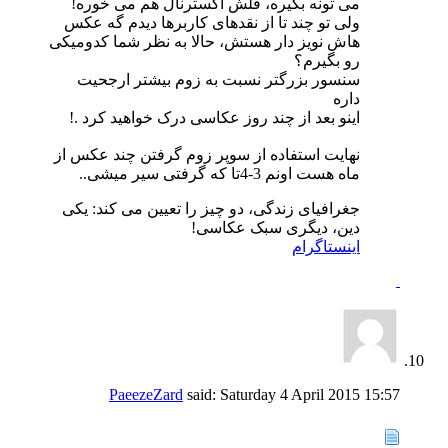
می تونه بگیره، فلش اکسترنال هم می خوره!
ولی تو چند تا از نقدهای کاربرها دیدم گه عکس
هاش نویز دار هستش، حالا به نظر شما کدومیکی
رو بگیرم؟
سنسور بزرگتر نسبت به زوم بیشتر ارجحیت
داره
اینو بعد از چند روز عکاسی درک خواهید کرد .!
نهایت استفاده از سوپر زوم گرفتن چند عکس از
ماه هست اونم 3-4تا که گرفتی سیر میشی..
جغرافیای زندگی، دو چیز را تعیین می کند: یکی
دین، دیگری سبک عکاسی!
اینستاگرام
PaeezeZard
said:
Saturday 4 April 2015
15:57