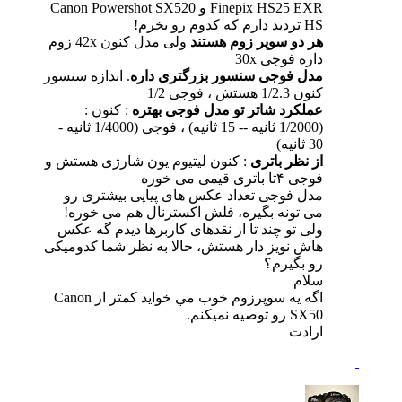
Finepix HS25 EXR و Canon Powershot SX520
HS تردید دارم که کدوم رو بخرم!
هر دو سوپر زوم هستند
ولی مدل کنون 42x زوم
داره فوجی 30x
مدل فوجی سنسور بزرگتری داره
. اندازه سنسور
کنون 1/2.3 هستش ، فوجی 1/2
عملکرد شاتر تو مدل فوجی بهتره
: کنون :
(1/2000 ثانیه -- 15 ثانیه) ، فوجی (1/4000 ثانیه -
30 ثانیه)
از نظر باتری
: کنون لیتیوم یون شارژی هستش و
فوجی ۴تا باتری قیمی می خوره
مدل فوجی تعداد عکس های پیاپی بیشتری رو
می تونه بگیره، فلش اکسترنال هم می خوره!
ولی تو چند تا از نقدهای کاربرها دیدم گه عکس
هاش نویز دار هستش، حالا به نظر شما کدومیکی
رو بگیرم؟
سلام
اگه يه سوپرزوم خوب مي خوايد كمتر از Canon
SX50 رو توصيه نميكنم.
ارادت