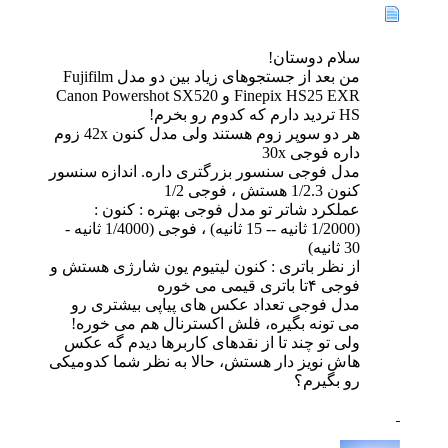
سلام دوستان!
من بعد از جستجوهای زیاد بین دو مدل Fujifilm
Finepix HS25 EXR و Canon Powershot SX520
HS تردید دارم که کدوم رو بخرم!
هر دو سوپر زوم هستند ولی مدل کنون 42x زوم
داره فوجی 30x
مدل فوجی سنسور بزرگتری داره. اندازه سنسور
کنون 1/2.3 هستش ، فوجی 1/2
عملکرد شاتر تو مدل فوجی بهتره : کنون :
(1/2000 ثانیه -- 15 ثانیه) ، فوجی (1/4000 ثانیه -
30 ثانیه)
از نظر باتری : کنون لیتیوم یون شارژی هستش و
فوجی ۴تا باتری قیمی می خوره
مدل فوجی تعداد عکس های پیاپی بیشتری رو
می تونه بگیره، فلش اکسترنال هم می خوره!
ولی تو چند تا از نقدهای کاربرها دیدم گه عکس
هاش نویز دار هستش، حالا به نظر شما کدومیکی
رو بگیرم؟