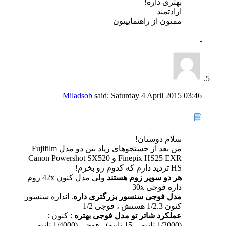
بهتری داره!
ارادتمند
ممنون از راهنماییتون
Miladsob
said:
Saturday 4 April 2015
03:46
سلام دوستان!
من بعد از جستجوهای زیاد بین دو مدل Fujifilm
Finepix HS25 EXR و Canon Powershot SX520
HS تردید دارم که کدوم رو بخرم!
هر دو سوپر زوم هستند
ولی مدل کنون 42x زوم
داره فوجی 30x
مدل فوجی سنسور بزرگتری داره
. اندازه سنسور
کنون 1/2.3 هستش ، فوجی 1/2
عملکرد شاتر تو مدل فوجی بهتره
: کنون :
(1/2000 ثانیه -- 15 ثانیه) ، فوجی (1/4000 ثانیه -