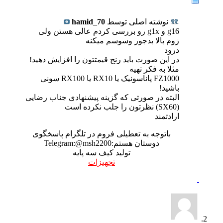
نوشته اصلی توسط
hamid_70
g16 و g1x رو بررسی کردم عالی هستن ولی
زوم بالا بدجور وسوسم میکنه
درود
در این صورت باید رنج قیمتتون را افزایش دهید!
مثلا به فکر تهیه
FZ1000 پاناسونیک یا RX10 یا RX100 سونی
باشید!
البته در صورتی که گزینه پیشنهادی جناب رضایی
(SX60) نظرتون را جلب نکرده است
ارادتمند
باتوجه به تعطیلی فروم در تلگرام پاسخگوی
دوستان هستم:Telegram:@msh2200
تولید کیف سه پایه
تجهیزات