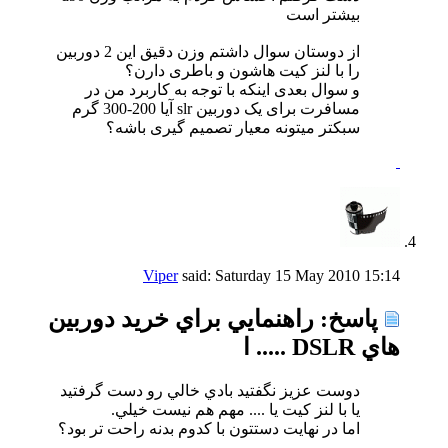
بیشتر است
از دوستان سوال داشتم وزن دقیق این 2 دوربین
را با لنز کیت هاشون و باطری دارن؟
و سوال بعدی اینکه با توجه به کاربرد من در
مسافرت برای یک دوربین slr آیا 200-300 گرم
سبکتر میتونه معیار تصمیم گیری باشه؟
Viper
said:
Saturday 15 May 2010
15:14
پاسخ: راهنمايي براي خريد دوربين
هاي DSLR ..... ا
دوست عزيز نگفتيد بادي خالي رو دست گرفتيد
يا با لنز كيت يا .... مهم هم نيست خيلي.
اما در نهايت دستتون با كدوم بدنه راحت تر بود؟