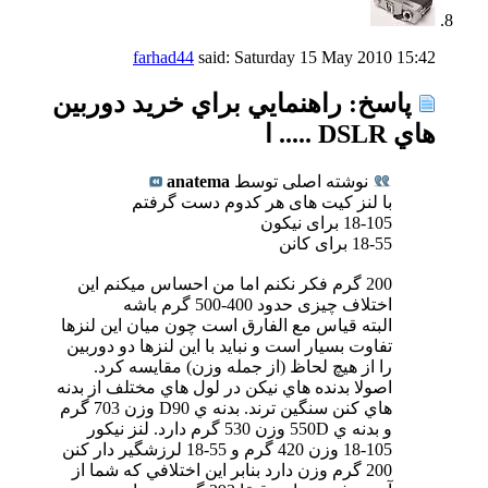
farhad44
said:
Saturday 15 May 2010
15:42
پاسخ: راهنمايي براي خريد دوربين
هاي DSLR ..... ا
نوشته اصلی توسط
anatema
با لنز کیت های هر کدوم دست گرفتم
18-105 برای نیکون
18-55 برای کانن
200 گرم فکر نکنم اما من احساس میکنم این
اختلاف چیزی حدود 400-500 گرم باشه
البته قياس مع الفارق است چون ميان اين لنزها
تفاوت بسيار است و نبايد با اين لنزها دو دوربين
را از هيچ لحاظ (از جمله وزن) مقايسه كرد.
اصولا بدنده هاي نيكن در لول هاي مختلف از بدنه
هاي كنن سنگين ترند. بدنه ي D90 وزن 703 گرم
و بدنه ي 550D وزن 530 گرم دارد. لنز نيكور
105-18 وزن 420 گرم و 55-18 لرزشگير دار كنن
200 گرم وزن دارد بنابر اين اختلافي كه شما از