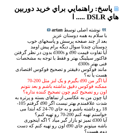
پاسخ: راهنمايي براي خريد دوربين
هاي DSLR ..... ا
نوشته اصلی توسط
artan
با سلام به همه دوستان عزیز
بعد از چند صفحه پرسش و پاسخهای خوب
دوستان چندتا سوال دیگه برام پیش اومد
آیا تفاوت قیمت d90 و d300s بدون در نظر گرفتن
فاکتور سیلینگ بهتر و فقط با توجه به مشخصات
فنی بهتر d300s
مانند فوکوس دقیقتر و تصحیح فوکوس اقتصادی
هست یا نه؟
آیا اگر من d90 بگیرم و یک لنز مثل 200-70
ممکنه فوکوس دقیق نداشته باشم و بعد نتونم
اون رو تصحیح کنم چون تصحیح کننده نداره؟
ایا چون من به عکاسی از نماهای بسته و پرتره به
شدت علاقمندم بهتر نیست اگر d90 گرفتم 105-
18 رو داشته باشم و به جای 70-24 که ابتدا می
خواستم تهیه کنم 200-70 رو تهیه کنم؟
آیا d300 تمیز تو بازار گیر میاد ؟ اگه اینجوری
باشه میتونم جای d90 اون رو تهیه کنم که دست
دوم هست؟