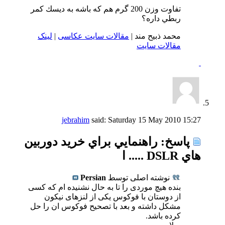
تفاوت وزن 200 گرم هم كه باشه به ديسك كمر
ربطي داره؟
محمد ذبیح مند |
مقالات سایت عکاسی
|
لینک
مقالات سایت
jebrahim
said:
Saturday 15 May 2010
15:27
پاسخ: راهنمايي براي خريد دوربين
هاي DSLR ..... ا
نوشته اصلی توسط
Persian
بنده هیچ موردی را تا به حال نشنیده ام که کسی
از دوستان با فوکوس یکی از لنزهای نیکون
مشکل داشته و بعد با تصحیح فوکوس ان را حل
کرده باشد.