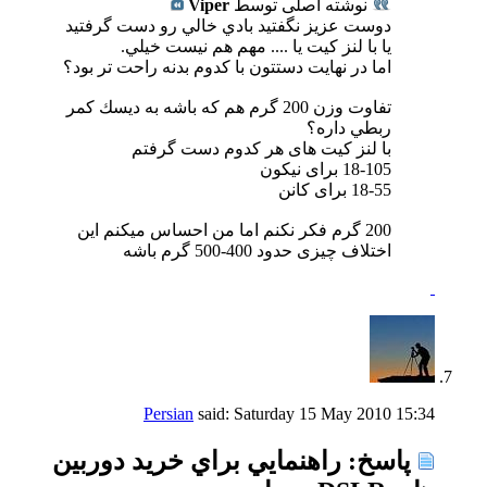
نوشته اصلی توسط
Viper
دوست عزيز نگفتيد بادي خالي رو دست گرفتيد
يا با لنز كيت يا .... مهم هم نيست خيلي.
اما در نهايت دستتون با كدوم بدنه راحت تر بود؟
تفاوت وزن 200 گرم هم كه باشه به ديسك كمر
ربطي داره؟
با لنز کیت های هر کدوم دست گرفتم
18-105 برای نیکون
18-55 برای کانن
200 گرم فکر نکنم اما من احساس میکنم این
اختلاف چیزی حدود 400-500 گرم باشه
Persian
said:
Saturday 15 May 2010
15:34
پاسخ: راهنمايي براي خريد دوربين