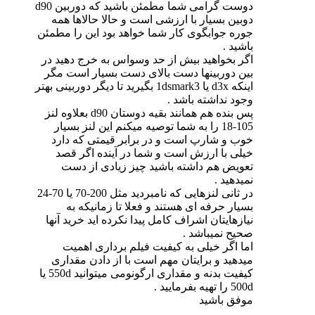
دوست گرامی شما مطمئن باشید که دوربین d90
دوبین بسیار با ارزشی است و حالا حالاها همه
جوره جوابگوی کار شما خواهد بود این را مطمئن
باشید .
اگر بخواهید بیش از حد وسواس به خرج دهید در
بین دوربینها دست بالای دست بسیار است مگر
اینکه d3x یا 1dsmark3 بگیرید تا دیگر دوربینی بهتر
وجود نداشته باشد .
پس بنده هم همانند بقیه دوستان d90 بعلاوه لنز
105-18 را به شما توصیه میکنم این لنز بسیار
خوب و شارپ است و در برابر قیمتی که دارد
خیلی با ارزش است و شما در آینده اگر قصد
تعویض هم داشته باشید چیز زیادی از دست
نمیدهید .
در ثانی لنزهایی که نامبردید مثل 200-70 یا 70-24
بسیار حرفه ای هستند و فعلا تا زمانیکه به
نیازهایتان اشراف کامل پیدا نکرده اید خرید آنها
صحیح نمیباشد .
اما اگر خیلی به کیفیت فیلم برداری اهمیت
میدهید و برایتان مهم است با از دادن مقداری
کیفیت بدنه و مقداری ارگونومی میتوانید 550d یا
500d را تهیه بفرمایید .
موفق باشید