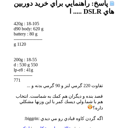
پاسخ: راهنمايي براي خريد دوربين
هاي DSLR ..... ا
18-105 : 420g
d90 body: 620 g
battery : 80 g
--------------------
1120 g
18-55 : 200g
550 d : 530 g
lp-e8 : 41g
-------------
771
تفاوت 220 گرمي لنز و 90 گرمي بدنه و ...
قصد بنده و ديگران هم كمك به شماست. انتخاب
هم با شما.ولي ديسك كمر با اين وزنها مشكلي
داره؟
اگه گردن كاوه قبادي رو مي ديدي :biggrin: