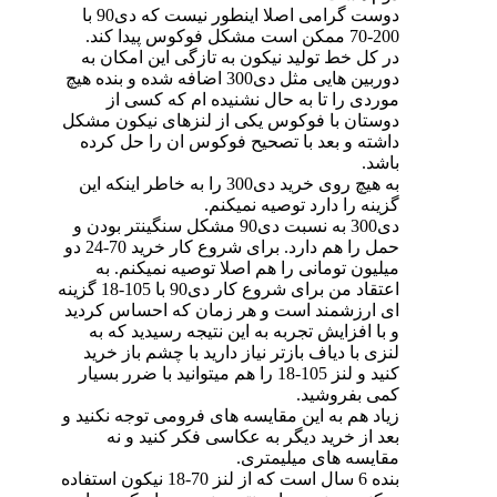
دوست گرامی اصلا اینطور نیست که دی90 با
200-70 ممکن است مشکل فوکوس پیدا کند.
در کل خط تولید نیکون به تازگی این امکان به
دوربین هایی مثل دی300 اضافه شده و بنده هیچ
موردی را تا به حال نشنیده ام که کسی از
دوستان با فوکوس یکی از لنزهای نیکون مشکل
داشته و بعد با تصحیح فوکوس ان را حل کرده
باشد.
به هیچ روی خرید دی300 را به خاطر اینکه این
گزینه را دارد توصیه نمیکنم.
دی300 به نسبت دی90 مشکل سنگینتر بودن و
حمل را هم دارد. برای شروع کار خرید 70-24 دو
میلیون تومانی را هم اصلا توصیه نمیکنم. به
اعتقاد من برای شروع کار دی90 با 105-18 گزینه
ای ارزشمند است و هر زمان که احساس کردید
و با افزایش تجربه به این نتیجه رسیدید که به
لنزی با دیاف بازتر نیاز دارید با چشم باز خرید
کنید و لنز 105-18 را هم میتوانید با ضرر بسیار
کمی بفروشید.
زیاد هم به این مقایسه های فرومی توجه نکنید و
بعد از خرید دیگر به عکاسی فکر کنید و نه
مقایسه های میلیمتری.
بنده 6 سال است که از لنز 70-18 نیکون استفاده