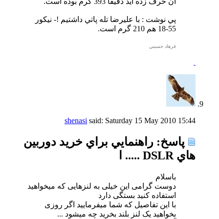
آن حرف زده ايد دقيقا 393 گرم بوده است.
پي نوشت : با عليرضا تله پاتي داشتيم !- نيكور
55-18 هم 210 گرم است.
فرهاد حسيني
shenasi
said:
Saturday 15 May 2010
15:44
پاسخ: راهنمايي براي خريد دوربين
هاي DSLR ..... ا
باسلام
دوست گرامی این خیلی به لنزهایی که میخواهید
استفاده کنید بستگی دارد
با این تفاصیل که شما میفرمایید اگر روزی
بخواهید یک لنز بلند بخرید چه میشود ...