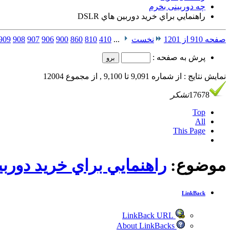
چه دوربینی بخرم
راهنمايي براي خريد دوربين هاي DSLR
صفحه 910 از 1201
نخست
...
410
810
860
900
906
907
908
909
پرش به صفحه :
نمایش نتایج : از شماره 9,091 تا 9,100 , از مجموع 12004
17678
تشکر
Top
All
This Page
موضوع:
راهنمايي براي خريد دوربين ه
LinkBack
LinkBack URL
About LinkBacks