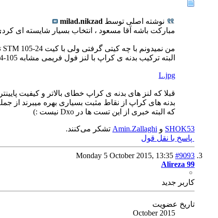
نوشته اصلی توسط
milad.nikzad
مبارکت باشه آقا مسعود ، انتخاب بسیار شایسته ای کرد
من نمیدونم با چه کیتی گرفتی ولی با کیت 24-105 STM ترکیب خیلی بهتری میشه ، امیدوارم باهمین کیت گرفته باشی
البته ترکیب بدنه ی کراپ با لنز فول فریمی مشابه 105-24 چندان انتخاب عاقلانه ای نیست ، به خصوص از لحاظ فاصله ی کانونی.
L.jpg
قبلا که لنز های بدنه ی کراپ خطای بالاتر و کیفیت پایین
بدنه های کراپ از نقاط مثبت بسیاری بهره میبرند از 
که البته خبری از این تست ها در Dxo نیست :)
SHOK53
و
Amin.Zallaghi
تشکر می‌کنند.
پاسخ با نقل قول
Monday 5 October 2015,
13:35
#9093
Alireza 99
كاربر جديد
تاریخ عضویت
October 2015