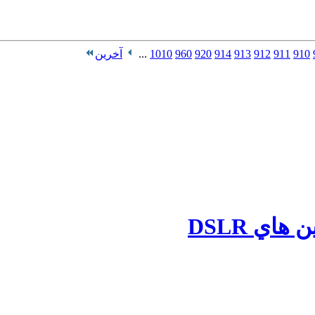
910
911
912
913
914
920
960
1010
...
آخرین
اي DSLR