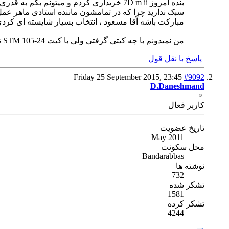
بنده امروز 7D m ii خریداری کردم و میتون
سبک ندارید چرا که در تمامشون ماننده استادی ماهر عمل
مبارکت باشه آقا مسعود ، انتخاب بسیار شایسته ای کرد
من نمیدونم با چه کیتی گرفتی ولی با کیت 24-105 STM ترکیب خیلی بهتری میشه ، امیدوارم باهمین کیت گرفته باشی
پاسخ با نقل قول
Friday 25 September 2015,
23:45
#9092
D.Daneshmand
كاربر فعال
تاریخ عضویت
May 2011
محل سکونت
Bandarabbas
نوشته ها
732
تشکر شده
1581
تشکر کرده
4244