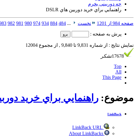
چه دوربینی بخرم
راهنمايي براي خريد دوربين هاي DSLR
صفحه 984 از 1201
نخست
...
484
884
934
974
980
981
982
983
پرش به صفحه :
نمایش نتایج : از شماره 9,831 تا 9,840 , از مجموع 12004
17678
تشکر
Top
All
This Page
موضوع:
راهنمايي براي خريد دوربين ه
LinkBack
LinkBack URL
About LinkBacks