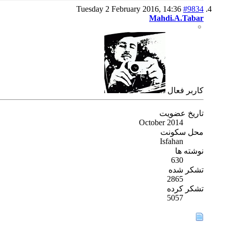
Tuesday 2 February 2016,
14:36
#9834
Mahdi.A.Tabar
كاربر فعال
تاریخ عضویت
October 2014
محل سکونت
Isfahan
نوشته ها
630
تشکر شده
2865
تشکر کرده
5057