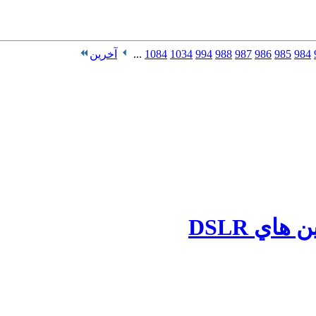
984
985
986
987
988
994
1034
1084
...
آخرین
اي DSLR