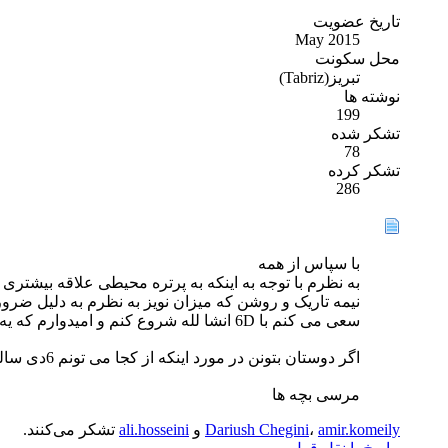
تاریخ عضویت
May 2015
محل سکونت
تبریز(Tabriz)
نوشته ها
199
تشکر شده
78
تشکر کرده
286
با سپاس از همه
به نظرم با توجه به اینکه به پرتره محیطی علاقه بیشتری
نیمه تاریک و روشن که میزان نویز به نظرم به دلیل ضرو
سعی می کنم با 6D انشا لله شروع کنم و امیدوارم که یه کارکرده کم کار و تمیز بتونم پیدا کنم یا یکم فشار روی بودجه برای خرید بادی اینطوری خیلی راحت ترم و دلم قرص تره
اگر دوستان بتونن در مورد اینکه از کجا می تونم 6دی سالم گیر بیارم و یا چطوری می تونم از وضعیت سالم بودن خودش و سنسورش خبردار بشم ممنون میشم
مرسی بچه ها
amir.komeily
،
Dariush Chegini
و
ali.hosseini
تشکر می‌کنند.