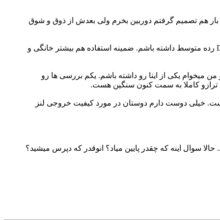
ه بار هم تصمیم گرفتم دوربین بخرم ولی بعدش از ذوق و شوق
الان بازم تب عکاسیم بالا رفته و از یه طرف هم خانومم هی میگه چرا یه دوربین نمیخری و خودمم دوست دارم یه دوربین DSLR رده متوسط داشته باشم. ضمینه استفاده هم بیشتر خانگی و
Canon EOS 7 موجود هستن که تقریبا هم قیمت اند و من میخوام یکی از اینا رو داشته باشم. یکم بررسی ها رو
ه ترازو کاملا به سمت کنون سنگین هست.
ین هست. خیلی دوست دارم دوستان در مورد کیفیت خروجی لنز
 حالا سوال اینه که چقدر پایین میاد؟ انوقدر که دپرس میشید؟