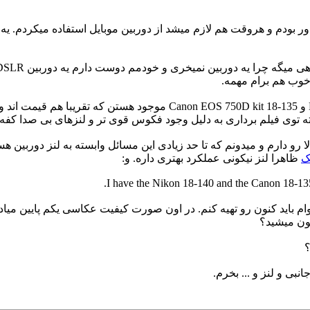
ور بودم و هروقت هم لازم میشد از دوربین موبایل استفاده میکردم. ی
خوب هم برام مهمه.
توی رده متوسط الان دوربینهای Nikon D5500 kit 18-140 و 50D kit 18-135
ته توی فیلم برداری به دلیل وجود فکوس قوی تر و لنزهای بی صدا کف
لا رو دارم و میدونم که تا حد زیادی این مسائل وابسته به لنز دورب
ک
ظاهرا لنز نیکونی عملکرد بهتری داره. و:
I have the Nikon 18-140 and the Canon 18-135 S
م باید کنون رو تهیه کنم. در اون صورت کیفیت عکاسی یکم پایین میاد.
مون میشید؟
؟
نبی و لنز و ... بخرم.