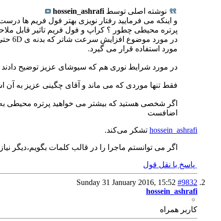
نوشته اصلی توسط
hossein_ashrafi
و اینکه می فرمایید رفتار نویزی بهتر فول فریم ها درس
پرتره محیطی چطور ؟ کراپ و فول فریم تاثیر قابل ملاحظه
مورد استفاده قرار می گیرد.
در مورد شرایط نوری هم که سیوشای عزیز توضیح دادند که 
فقط تنها موردی که می ماند و آقای چگینی عزیز به آن ا
اگر شخصی هستید که بیشتر می خواهید پرتره محیطی به صو
اضافست
hossein_ashrafi
تشکر می‌کند.
اگر می توانستم ماجرا را در قالب کلمات بگویم،دیگر نیازی نب
پاسخ با نقل قول
Sunday 31 January 2016,
15:52
#9832
hossein_ashrafi
كاربر همراه