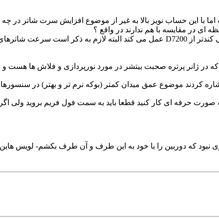
ت اما با این حساب نویز بالا به غیر از موضوع افزایش سرت شاتر در چ
 ای در مقایسه با هم ندارند در واقع ؟
در مورد موضوع افزایش سرعت شاتر که بدنه ی 6D حتی کندتر از D7200 عمل می کند البته
در ژانر پرتره صحبت بیتشر در مورد نورپردازی و فلاش ها هست و ایزوه
شاره کردند موضوع عمق میدان کمتر (بوکه نرم تر و بهتر) در سنسوره
رت حرفه ای کار کنید قطعا باید به سمت فول فریم بروید ولی اگر می 
ود که دوربین را با خود به این طرف و آن طرف بکشم- لویس هاین ( Lewis Hine